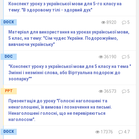
Приймати участь- брати участь
Конспект уроку з української мови для 5-го класу на
Слідуючий день- наступний день
тему: "В здоровому тілі - здорвий дух"
Іти за хлібом- іти по хліб
DOCX
8920
5
Матеріал для використання на уроках української мови,
Контрольна по історії- контрольна з історії
5 клас, на тему: "Сім чудес України. Подорожуймо,
вивчаючи українську"
Розкрити зошит- розгорнути зошит
Включити світло- увімкнути світло
DOC
36190
5
"Конспект уроку з української мови для 5 класу на тема "
3 група ( отримують букву В)
Змінні і незмінні слова, або Віртуальна подорож до
зоопарку""
Підказка дітям: шукайте станцію
« Вікторина» в
кабінеті, де вас навчають ділити, множити,
PPT
36573
5
додавати, віднімати.
Презентація до уроку "Голосні наголошені та
ненаголошені, їх вимова і позначення на письмі.
Вікторина
Ненаголошені голосні, що не перевіряються
наголосом".
DOCX
17376
4.7
ЗАПИТАННЯ
ВІДПОВІДЬ