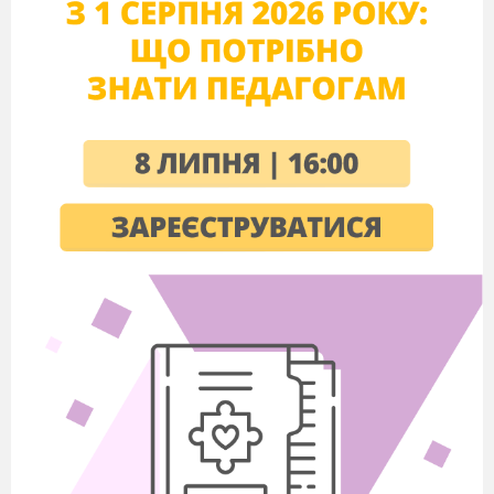
Під час виконання квесту забороняється
користуватися мобільними телефонами.
Кожен клас ділимо на чотири групи, які
будуть виконувати різні
завдання квесту( для
поділу можна використати паперові стрічки
чотирьох кольорів).
Діти повинні пройти 4
станції. У кабінетах
дітей зустрічають 2-3 учні
11 класу, вони і проводять гру з командою,
оцінюють завдання, видають після виконання
фрагменти з літерами. Якщо учні помиляються
при виконанні завдання, вони можуть
отримати підказку, для цього потрібно
розказати вірш про мову.
Група, яка виконала завдання, направляється в
зал, де чекає однокласників, щоб скласти
з