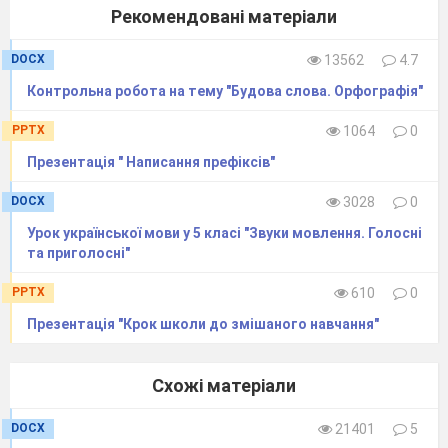
Рекомендовані матеріали
Приймати
DOCX
13562
4.7
участь
Контрольна робота на тему "Будова слова. Орфографія"
Слідуючий день
PPTX
1064
0
Іти за хлібом
Презентація " Написання префіксів"
DOCX
3028
0
Контрольна по
Урок української мови у 5 класі "Звуки мовлення. Голосні
історії
та приголосні"
Розкрити зошит
PPTX
610
0
Презентація "Крок школи до змішаного навчання"
Включити світло
Схожі матеріали
Закрийте двері- Зачиніть двері
DOCX
21401
5