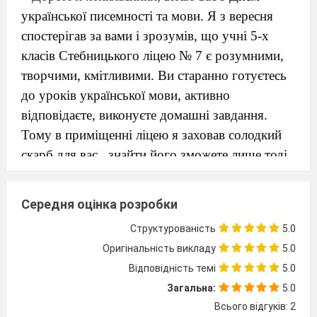
української писемності та мови. Я з вересня
спостерігав за вами і зрозумів, що учні 5-х
класів Стебницького ліцею № 7 є розумними,
творчими, кмітливими. Ви старанно готуєтесь
до уроків української мови, активно
відповідаєте, виконуєте домашні завдання.
Тому в приміщенні ліцею я заховав солодкий
скарб для вас,
знайти його зможете лише тоді,
коли виконаєте завдання квесту.
Електронний
Середня оцінка розробки
Довідник
Української Мови
Структурованість
5.0
Ознайомлення учнів із критеріями оцінювання
Оригінальність викладу
5.0
і правилами квесту.
Відповідність темі
5.0
Загальна:
5.0
Отримання маршрутного листа.
Всього відгуків: 2