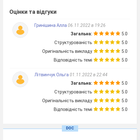
№
Маршрутний лист
Відмітка про
Оцінки та відгуки
виконання
завдання
Гринішина Алла
06.11.2022 в 19:26
1
Станція «Абетка»
Загальна:
5.0
Структурованість
5.0
2
Станція
Оригінальність викладу
5.0
«Антисуржик»
Відповідність темі
5.0
3
Станція
« Вікторина»
Літвинчук Ольга
01.11.2022 в 22:44
4
Станція
«
Загальна:
5.0
Письменники»
Структурованість
5.0
Оригінальність викладу
5.0
Відповідність темі
5.0
За кожне правильно виконане завдання ви
отримуєте один фрагмент з буквою
DOC
(буквосполученням), всього їх 4, як і завдань.
З
отриманих частин ви повинні скласти слово,