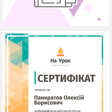
отриманих частин слово, а на другій стороні
буде загадка, яку потрібно відгадати, щоб
знайти
солодкий скарб.
У залі дітям
одинадцятикласники показують презентації про
мову.
Завдання для 5 – Б
МОВА
1 група
Станція «Абетка»
Підказка дітям: шукайте станцію « Абетка»
там, де проходять ваші уроки з української
мови.
Розмістіть слова в алфавітному порядку, з
останніх
букв складіть підказку
Батумі, секунда, бубон, дрейф, мозок, жало,