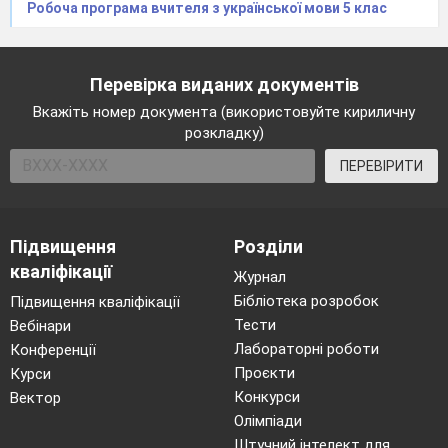
Робоча програма вчителя з української мови 5 клас
Чи знаєте ви, які два
Перевірка виданих документів
займенники можуть
Вкажіть номер документа (використовуйте кириличну
псувати шляхи?
розкладку)
Яку букву потрібно
ПЕРЕВІРИТИ
поставити
між двома шостими
буквами
Підвищення
Розділи
кваліфікації
алфавіту, щоб
Журнал
утворити
Бібліотека розробок
Підвищення кваліфікації
Тести
Вебінари
назву людини
Лабораторні роботи
Конференції
похилого віку?
Проєкти
Курси
Яке слово об’єднує
Конкурси
Вектор
33 букви?
Олімпіади
Штучний інтелект для