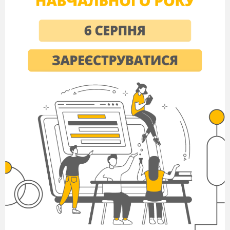
Дівчина
Я тебе чекала роки й роки,
Райдугу снувала з рукава
На твої задумані мороки,
На твої огрознені слова.
Я тебе в Закревській поманила,
Я душею билась в Рєпніній,
А в засланні крила розкрилила
В Забаржаді, смілій і тонкій.
Ні мотиль-актриса Піунова,
Ні Лікери голуба мана
Цвітом не зронилася в грозову
Душу вільну, збурену до дна.
Звучить пісня «Зоре моя вечірняя»