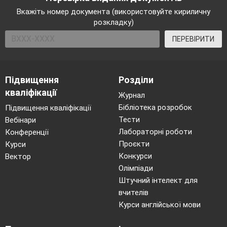
опублікування «Катерини» Шевченко дізнався,
Вкажіть номер документа (використовуйте кириличну
що описав, по суті, долю своєї першої любові.
розкладку)
Дівчина
(читає уривок з поеми)
ПЕРЕВІРИТИ
Кохайтеся, чорноброві,
Та не з москалями,
Підвищення
Розділи
Бо москалі – чужі люди,
кваліфікації
Журнал
Роблять лихо з вами.
Бібліотека розробок
Підвищення кваліфікації
Москаль любить жартуючи.
Тести
Вебінари
Жартуючи кине;
Лабораторні роботи
Конференції
Піде в свою Московщину,
Проєкти
Курси
Конкурси
Вектор
А дівчина гине…
Олімпіади
Якби сама, ще б нічого,
Штучний інтелект для
Ато й стара мати,
вчителів
Курси англійської мови
Що привела на світ Божий,
Мусить погибати.