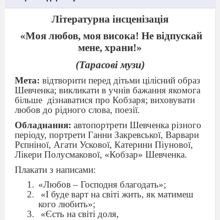
Літературна інсценізація
«Моя любов, моя висока! Не відпускай
мене, храни!»
(Тарасові музи)
Мета:
відтворити перед дітьми цілісний образ
Шевченка; викликати в учнів бажання якомога
більше
дізнаватися про Кобзаря; виховувати
любов до рідного слова, поезії.
Обладнання:
автопортрети Шевченка різного
періоду, портрети Ганни Закревської, Варвари
Рєпніної, Агати Ускової, Катерини Піунової,
Лікери Полусмакової, «Кобзар» Шевченка.
Плакати з написами:
«Любов – Господня благодать»;
«І буде варт на світі жить, як матимеш
кого любить»;
«Єсть на світі доля,