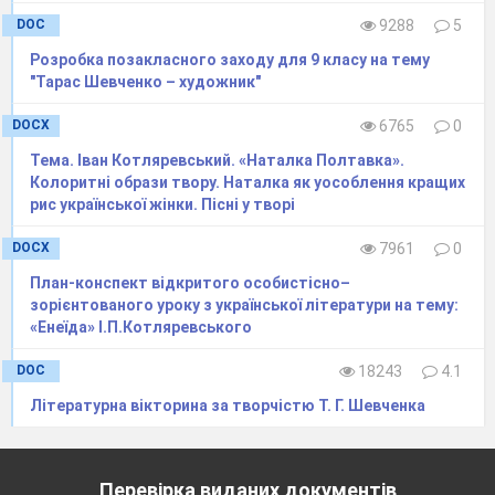
DOC
9288
5
«Ота маленька, кучерява,
Розробка позакласного заходу для 9 класу на тему
Що з нами гралася колись.
"Тарас Шевченко – художник"
Чого ж ти, брате, зажуривсь?»
DOCX
6765
0
«Я не журюсь. Помандрувала
Тема. Іван Котляревський. «Наталка Полтавка».
Ота Оксаночка в поход
Колоритні образи твору. Наталка як уособлення кращих
За москалями та й пропала.
рис української жінки. Пісні у творі
Вернулась, правда, через год,
DOCX
7961
0
Та що з того.
План-конспект відкритого особистісно–
З байстрям вернулась,
зорієнтованого уроку з української літератури на тему:
«Енеїда» І.П.Котляревського
Острижена…»
Звучить пісня «Така її доля»
DOC
18243
4.1
Ведучий.
Історія знеславлення Оксани, скупі
Літературна вікторина за творчістю Т. Г. Шевченка
братові слова про поведінку занапащеної
дівчини лягли згодом в основу «Капітанші» та
«Наймички». Неймовірний, просто містичний
Перевірка виданих документів
збіг трапився в літературі й у житті. Після