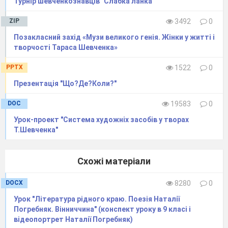
Турнір шевченкознавців "Слабка ланка"
Та говорили, що колись
ZIP
3492
0
Одружимо їх. Не вгадали.
Позакласний захід «Музи великого генія. Жінки у житті і
Старі зарані повмирали.
творчості Тараса Шевченка»
А ми малими розійшлись.
PPTX
1522
0
Та вже не сходились ніколи.
Презентація "Що?Де?Коли?"
Мене по волі і неволі
Носило всюди .Принесло
DOC
19583
0
На старість ледве і додому.
Урок-проект "Система художніх засобів у творах
Т.Шевченка"
Веселеє колись село
Чомусь тепер мені, старому,
Схожі матеріали
Здавалось темнім і німим,
Таким, як я тепер, старим.
DOCX
8280
0
«Чи жива
Урок "Література рідного краю. Поезія Наталії
Погребняк. Вінниччина" (конспект уроку в 9 класі і
Ота Оксаночка?» - питаю
відеопортрет Наталії Погребняк)
У брата тихо я. «Яка?»