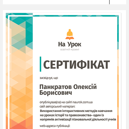
Ведучий.
Першим сильним почуттям Тараса
було його дитяче кохання до сусідської
дівчини Оксани Коваленко – юної Біатріче його
поезій. Кучерява Оксана і Тарас ще
маленькими дітьми вкупі грались, а потім одне
одного й покохали. Матері не раз жартували
про майбутнє одруження своїх мазунчиків.
З′являється Тарас- хлопчик з Оксаною-
дівчинкою.
Тарас.
Ти у вінку – найкраща за всіх панянок
у світі. Я тобі ще й чобітки справлю зі
срібними підкійками.
Оксана.
Срібними?
Тарас.
І золотими дзвіночками на каблучках.
Оксана.
Таких ні в кого ще не було.
Тарас.
А в тебе будуть.
Оксана.
За що ж справимо?
Тарас.
Одіб′ємось від злиднів. Тоді усе й буде.