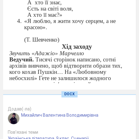
А
хто її знає,
Єсть на світі воля,
А хто її має?»
«Я люблю, я жити хочу серцем, а не
красою».
(Т. Шевченко)
Хід заходу
Звучить «Адажіо» Марчелло
Ведучий.
Тисячі сторінок написано, сотні
архівів вивчено, щоб відтворити образи тих,
кого кохав Пушкін… На «Любовному
небосхилі» Гете не залишилося жодного
нерозкритого сузір′я – всіх знайдено, названо.
Чим зумовлено цей постійний інтерес до
DOCX
інтимного життя видатних людей?
У тому, кого і як кохає велика людина, та
й звичайна теж, розкривається історія цілого
Додав(-ла)
покоління. Окрім того, у митців це один із
Михайлич Валентина Володимирівна
ключів до розкриття таємниці їхньої творчості,
її тематики, головних сюжетів, до розгадки
Пов’язані теми
соціальних, політичних і життєвих ідеалів.
Українська література
,
9 клас
,
Сценарії