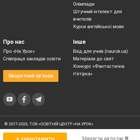
найкраще, мудре, нове, пророче, огненне.
Олімпіади
Серце
— козацьке, дівоче, щире, єдине, ніжне,
Штучний інтелект для
жіноче, погане, трудне, розбите, старе, чисте,
вчителів
живе, одиноке, нелукаве, убоге.
Курси англійської мови
Про нас
Інше
Про «На Урок»
Вхід для учнів (naurok.ua)
Співпраця закладів освіти
Матеріали до свят
Конкурс «Фантастична
Епітети постійні
— епітети, які у
п’ятірка»
фольклорних творах, а іноді в інших, часто
Зворотний зв'язок
вживаються з тими самими словами.
Можна виділити
декілька семантичних груп
:
1.
Портретні характеристики людини
: карі
очі, чорні брови, дрібні сльози, стан гнучкий,
дівчина чорнобрива, біле тіло, личко біле,
© 2017-2026, ТОВ «ОСВІТНІЙ ЦЕНТР «НА УРОК»
Угода користувача
|
Умови користування
|
Політика
козаченько молодий, дрібні сльози;
конфіденційності
Зберегти на потім
ЗАВАНТАЖИТИ