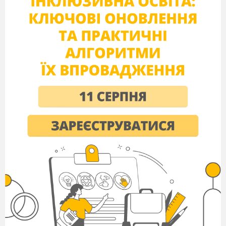
алітерація на «л» у баладі «Лілея»)
«Мовчи, че
ш
е смілий...» — Гадюкою
за
ш
ипіли, Зві
р
ом за
р
евіли. «Ти є
р
етик! ти
є
р
етик!.. Ти сіє
ш
р
озколи!» (психологічні
портрети, намальовані звуковими фарбами, у
поемі «Єретик» створені за допомогою
ритмічних повторень приголосних
р
і
ш)
Гіпербола
— різновид тропа, що полягає в
надмірному перебільшенні характерних
властивостей чи ознак певного предмета,
явища або дії.
Предметами гіперболізації
у Шевченка є:
явища природи: “Кругом
хвилі
, як ті