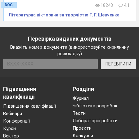
Земля
— чужа, шляхетська, козацька, чорна,
DOC
18243
4.1
сонна, широка, вольна, безконечна, праведна,
Літературна вікторина за творчістю Т. Г. Шевченка
велика, оновлена, обкрадена.
Море
—
синє,
Перевірка виданих документів
глибоке,
Вкажіть номер документа (використовуйте кириличну
безкрає,
розкладку)
червоне,
ПЕРЕВІРИТИ
криваве,
слов'янське,
нове,
Підвищення
Розділи
огненне,
кваліфікації
Журнал
вольне, нікчемне.
Бібліотека розробок
Підвищення кваліфікації
Слово
— ласкаве, божеє, добре, химерне,
Тести
Вебінари
розумне, єдине, дівоче, тихе, забуте, тихо-
Лабораторні роботи
Конференції
сумне, великеє, зле, живе, слово істини, слово
Проєкти
Курси
правди, слово любові, веселеє, незле, святеє,
Конкурси
Вектор