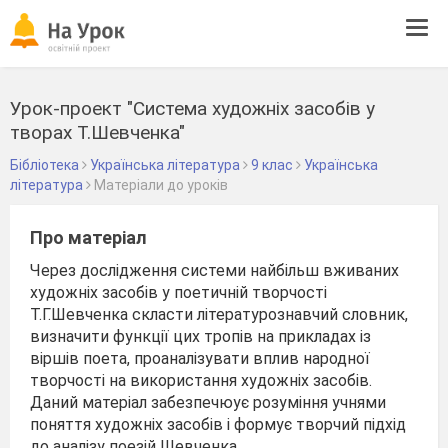
Tog
navi
Урок-проект "Система художніх засобів у
творах Т.Шевченка"
Бібліотека
Українська література
9 клас
Українська
література
Матеріали до уроків
Про матеріал
Через дослідження системи найбільш вживаних
художніх засобів у поетичній творчості
Т.Г.Шевченка скласти літературознавчий словник,
визначити функції цих тропів на прикладах із
віршів поета, проаналізувати вплив народної
творчості на використання художніх засобів.
Даний матеріал забезпечюує розуміння учнями
поняття художніх засобів і
формує творчий підхід
до аналізу поезій Шевченка.