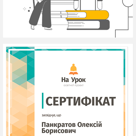
гори:
Ні землі, ні неба
” (“Іван Підкова”);
особливості дій людини, її поведінки,
психічного стану: “На край світу
Полечу, достану,
З пекла вирву
,
отамане…” (“Гайдамаки”);
процеси, пов’язані з діяльністю людини:
“Там родилась, гарцювала Козацька воля;
Там шляхтою, татарами Засівала поле,
Засівала трупом поле
” (“Думи мої, думи
мої”).
Серед гіпербол
найтиповішими
є:
метафора (“Ляхи
були, усе взяли,
Кров
повипивали
!.. А москалі і
світ Божий В путо
закували
.” —