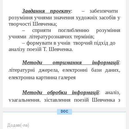
Завдання проекту
:
–
забезпечити
розуміння учнями значення художніх засобів у
творчості Шевченка;
–
сприяти поглибленню розуміння
учнями
літературознавчих термінів;
–
формувати в учнів
творчий підхід до
аналізу поезій Т.
Шевченка.
Методи отримання інформації
:
літературні джерела, електронні бази даних,
електронна картинна галерея
Методи обробки інформації
: аналіз,
узагальнення, зіставлення поезій Шевченка з
творами усної народної творчості, висновки
DOC
Додав(-ла)