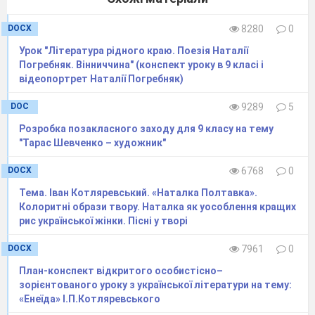
DOCX
8280
0
Епітет
— образне означення, влучна
Урок "Література рідного краю. Поезія Наталії
Погребняк. Вінниччина" (конспект уроку в 9 класі і
характеристика особи, предмета або явища,
відеопортрет Наталії Погребняк)
яка підкреслює суттєву ознаку, дає ідейно-
емоційну оцінку.
DOC
9289
5
Розробка позакласного заходу для 9 класу на тему
Найбільш вживані
у Шевченка
епітети
з такими
"Тарас Шевченко – художник"
словами:
DOCX
6768
0
Вітер
— сердитий, буйний, холодний, тихий,
Тема. Іван Котляревський. «Наталка Полтавка».
святий, легкий, крилатий.
Колоритні образи твору. Наталка як уособлення кращих
Дніпро
— широкий, дужий, синій, ревучий,
рис української жінки. Пісні у творі
глибокий, крутоберегий, старий, круторогий,
DOCX
7961
0
далекий.
Воля
— козацька, божа, вольна; свята,
План-конспект відкритого особистісно–
зорієнтованого уроку з української літератури на тему:
ненагодована, гола, сердита, братерська,
«Енеїда» І.П.Котляревського
молодая, співаная, добра, сподівана, ясна.