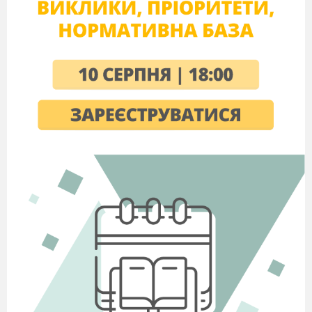
Ни - ни – ни – будем ждати ми весни.
2. Колективне читання скоромовки
напам
'
ять
(з рухами рук)
.
В жовтім листі жовтий ліс.
В жовтім лісі – жовтий лис.
В жовтім лісі – жовтий лис.
Лис лисиці пише лист
Лис лисиці пише лист,
Що у лісі падолист.
Михайло
Левицький
IV
. Актуалізація знань, умінь і
навичок учнів.
– Яка пора року до нас завітала?
– А з якою порою ми нещодавно
попрощалися?