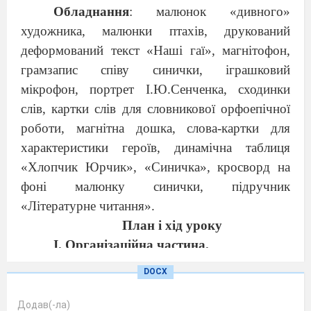
Обладнання
: малюнок «дивного»
художника, малюнки птахів, друкований
деформований текст «Наші гаї», магнітофон,
грамзапис співу синички, іграшковий
мікрофон, портрет І.Ю.Сенченка, сходинки
слів, картки слів для словникової орфоепічної
роботи, магнітна дошка, слова-картки для
характеристики героїв, динамічна таблиця
«Хлопчик Юрчик», «Синичка», кросворд на
фоні малюнку синички, підручник
«Літературне читання».
План і хід уроку
I. Організаційна частина.
II
. Перевірка домашнього завдання.
DOCX
1. Виразне читання вірша Л.Костенко
«Перекинута шпаківня», (с. 90-91).
Додав(-ла)