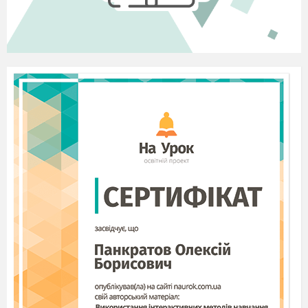
1. Робота над малюнками «дивного»
художника з елементами фасилітованої
дискусії.
– Розгляньте, будь ласка, малюнок (10-
15сек).
– Що відбувається на малюнку?
(Художник намалював птахів разом,
переплутав)
Спасибі.
Парафраз вчителя
:
– Ти повідомив мені, що художник
переплутав всіх птахів.
– Що ти бачиш тут такого, що змушує
тебе так казати? (Художник зобразив
зимуючих і перелітних птахів разом).
– Дякую.