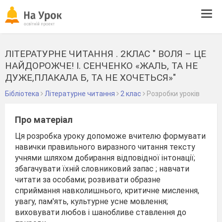
Tog
navi
ЛІТЕРАТУРНЕ ЧИТАННЯ . 2КЛАС " ВОЛЯ – ЦЕ
НАЙДОРОЖЧЕ! І. СЕНЧЕНКО «ЖАЛЬ, ТА НЕ
ДУЖЕ,ПЛАКАЛА Б, ТА НЕ ХОЧЕТЬСЯ»"
Бібліотека
Літературне читання
2 клас
Розробки уроків
Про матеріал
Ця розробка уроку допоможе вчителю формувати
навички правильного виразного читання тексту
учнями шляхом добирання відповідної інтонації;
збагачувати їхній словниковий запас ; навчати
читати за особами; розвивати образне
сприймання навколишнього, критичне мислення,
увагу, пам'ять, культурне усне мовлення;
виховувати любов і шанобливе ставлення до