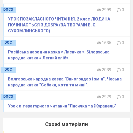
Демонстрація
: голуб
, ластівка
, горобець
,
DOCX
2999
0
синиця
, соловей,
сорока
, лелека,
сова
,
дятел
,
УРОК ПОЗАКЛАСНОГО ЧИТАННЯ. 2 клас ЛЮДИНА
шпак, дрізд, жайворонок.
ПОЧИНАЄТЬСЯ З ДОБРА (ЗА ТВОРАМИ В. О.
3. Робота над загадкою.
СУХОМЛИНСЬКОГО)
Сама невеличка,
DOC
1635
0
Має білі щічки,
Російська народна казка « Лисичка ». Білоруська
Сірі лапки,
народна казка « Легкий хліб».
Чорну шапку,
DOC
2039
0
Фартушок жовтенький.
(Синичка)
Болгарська народна казка “Виноградар і змія”. Чеська
народна казка “Собаки, коти та миші”.
4. Читання деформованого тексту.
шіНа
DOCX
2979
0
аїг
Урок літературного читання "Лисичка та Журавель"
роХоші шіна аїг. раГні мат ребези.
кільСки в агях тапхів! туСкають
трос каті
Схожі матеріали
лидят. ричать пташки. Акя свитятьс лисиці!