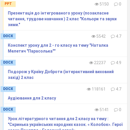
диЛю счато дятьхо в айг лусхати
PPT
5150
0
пірс хівпта.
Презентація до інтегрованого уроку (позакласне
читання, трудове навчання ) 2 клас "Кольори та звуки
Послухайте, як співають синички.
зими."
5. Прослуховування грамзапису співу
DOCX
5542
4.7
синички.
6. «Цікавинки звідусіль».
Конспект уроку для 2 - го класу на тему "Наталка
Мелетич "Парасолька""
Технологія «Мікрофон»
Довідкове бюро «Чи знаєш ти?»
DOCX
22237
4.9
Учень дає інформаційну довідку про
Подорож у Країну Доброти (інтерактивний виховний
синицю. (Дидактичний матеріал до уроку).
захід) 2 клас
7. Інтерв’ю.
DOCX
118161
4.7
- А що ва
м відомо про цю пташку
?
Аудіювання для 2 класу
V
.
Повідомлення теми і мети уроку
.
– Як ви думаєте, ці люди, які ходять у
DOCX
5141
0
гай, люблять природу?
Урок літературного читання для 2 класу на тему :
"Скринька українських народних казок. « Колобок». Герої
– А за що ви любите природу?