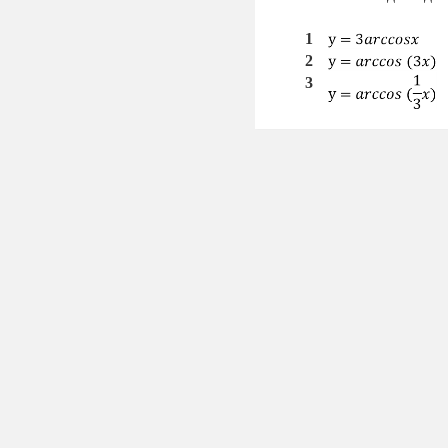
1
2
3
4
3.
Установити відповідніс
1
y=-2arcsinx
2
y=-2arccosx
3
y=-2arctgx
4
y=-2arcctgx