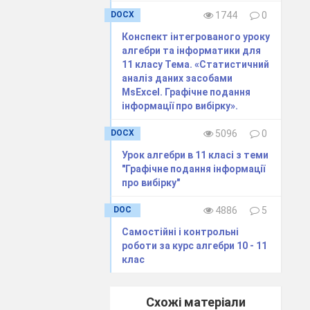
DOCX
1744
0
Конспект інтегрованого уроку
алгебри та інформатики для
11 класу Тема. «Статистичний
аналіз даних засобами
MsExcel. Графічне подання
інформації про вибірку».
Г
Д
DOCX
5096
0
Урок алгебри в 11 класі з теми
"Графічне подання інформації
про вибірку"
DOC
4886
5
Самостійні і контрольні
роботи за курс алгебри 10 - 11
клас
Г
Д
Схожі матеріали