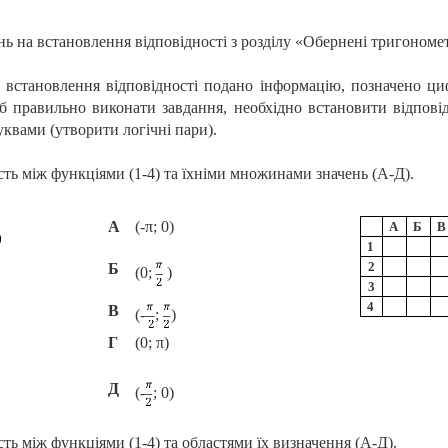
ь на встановлення відповідності з розділу «Обернені тригономет
 встановлення відповідності подано інформацію, позначено циф
 правильно виконати завдання, необхідно встановити відповідн
уквами (утворити логічні пари).
ть між функціями (1-4) та їхніми множинами значень (А-Д).
А
(
-π; 0)
А
Б
В
1
2
Б
(
0;
)
3
4
В
(
-
;
)
Г
(
0; π)
Д
(
-
; 0)
ть між функціями (1-4) та областями їх визначення (А-Д).