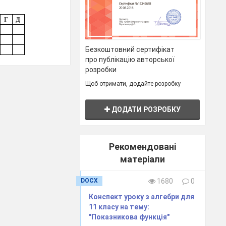
Г
Д
Безкоштовний сертифікат
про публікацію авторської
розробки
Щоб отримати, додайте розробку
ДОДАТИ РОЗРОБКУ
Рекомендовані
Г
Д
матеріали
DOCX
1680
0
Конспект уроку з алгебри для
11 класу на тему:
"Показникова функція"