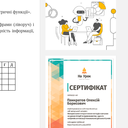
ричні функції».
рами (ліворуч) і
ість інформації,
Г
Д