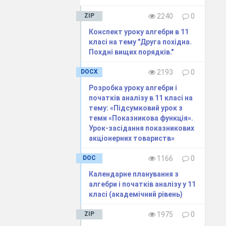
ZIP
2240
0
Конспект уроку алгебри в 11
класі на тему "Друга похідна.
Похдні вищих порядків."
DOCX
2193
0
Г
Д
Розробка уроку алгебри і
початків аналізу в 11 класі на
тему: «Підсумковий урок з
теми «Показникова функція».
Урок-засідання показникових
акціонерних товариств»
DOC
1166
0
​Календарне планування з
алгебри і початків аналізу у 11
класі (академічний рівень)
Г
Д
ZIP
1975
0