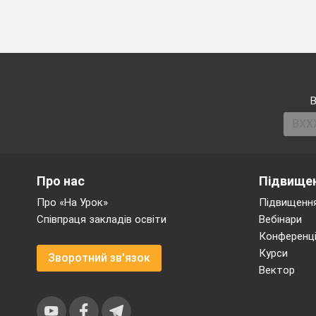
y=3arccosx +
4
y=
– 2arcsinx
В
9.
Установити відповідніс
1
arcsinx= -
Про нас
Підвищен
2
arccos(x
-
3)=
Про «На Урок»
Підвищення
3
arctg(x-1)=
Співпраця закладів освіти
Вебінари
4
arcsin
(
x
-4)=
Конференці
Курси
Зворотний зв'язок
Вектор