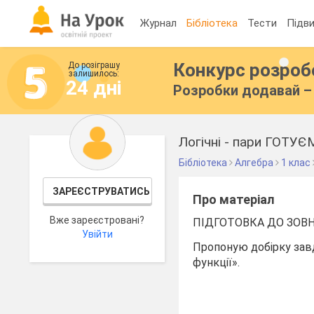
Журнал
Бібліотека
Тести
Підви
Конкурс розро
До розіграшу
залишилось:
24 дні
Розробки додавай – 
Логічні - пари ГОТ
Бібліотека
Алгебра
1 клас
ЗАРЕЄСТРУВАТИСЬ
Про матеріал
Вже зареєстровані?
ПІДГОТОВКА ДО ЗОВ
Увійти
Пропоную добірку завд
функції».