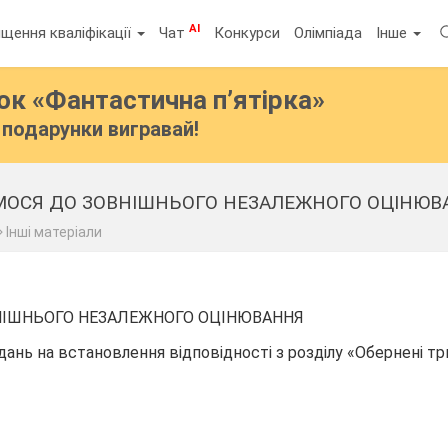
AI
щення кваліфікації
Чат
Конкурси
Олімпіада
Інше
бок
«Фантастична п’ятірка»
подарунки вигравай!
УЄМОСЯ ДО ЗОВНІШНЬОГО НЕЗАЛЕЖНОГО ОЦІНЮВАН
Інші матеріали
НІШНЬОГО НЕЗАЛЕЖНОГО ОЦІНЮВАННЯ
ань на встановлення відповідності з розділу «Обернені т