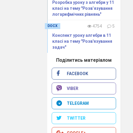
Розробка уроку з алгебри у 11
класі на тему "Розв’язування
логарифмічних рівнянь"
DOCX
4754
5
Конспект уроку алгебри в 11
класі на тему "Розв'язування
задач"
Поділитись матеріалом
FACEBOOK
VIBER
TELEGRAM
Г
Д
TWITTER
GOOGLE+