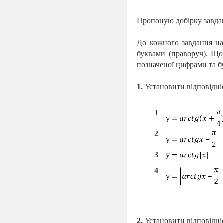
Пропоную добірку завдан
До кожного завдання на
буквами (праворуч). Щоб
позначеної цифрами та б
1.
Установити відповідніс
1
2
3
4
2.
Установити відповідніс