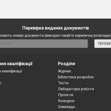
4
Г
Д
Перевірка виданих документів
кажіть номер документа (використовуйте кириличну розкладк
ПЕРЕВІ
ть між рівняннями (1-4) та їх коренями (А-Д).
А
2
А
Б
В
ня кваліфікації
Розділи
1
Б
-
1
2
 кваліфікації
Журнал
3
В
2,5
Бібліотека розробок
4
Г
-0,5
ї
Тести
Лабораторні роботи
Д
4,5
Проєкти
Конкурси
Олімпіади