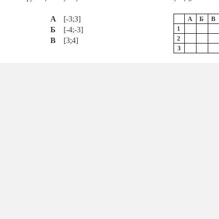
А
[-3;3]
А
Б
В
1
Б
[-4;-3]
2
В
[3;4]
3
4
Г
[-
;
]
Д
[-1;1]
ть між функціями (1-4) та їхніми множинами значень (А-Д).
А
(-2π; 0)
А
Б
В
1
Б
[-2π; 0]
2
В
(0;π)
3
Г
[-π;π]
4
Д
(-π;π)