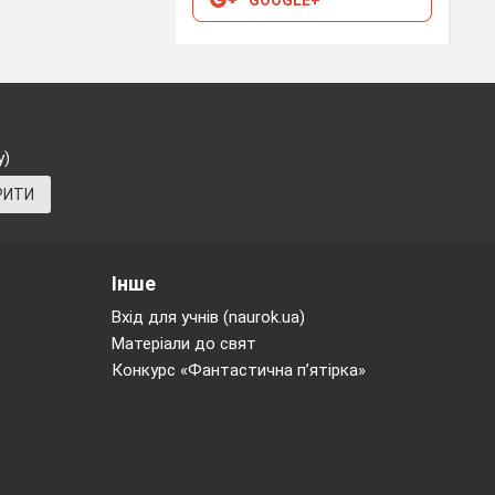
у)
РИТИ
Г
Д
Інше
Вхід для учнів (naurok.ua)
Матеріали до свят
Конкурс «Фантастична п’ятірка»