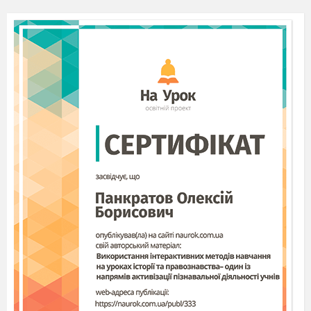
значення максимальної гальмівної сили.
Усталене сповільнення ТЗ на горизонтальній
ділянці дороги буде залежати тільки від
коефіцієнта зчеплення шин з дорогою.
За відсутності експериментальних даних,
коефіцієнт зчеплення шин з дорогою вибирають
залежно від типу та стану опорної поверхні.
Слід зазначити, що коефіцієнт зчеплення залежить
не тільки від стану дороги, але й від конструкції і
властивостей самої шини, ступеня її
спрацьованості.
Усталене сповільнення ТЗ розраховується
за формулою:
j =
φ g

k
e
, (2.1)
де φ - коефіцієнт
зчеплення шин з