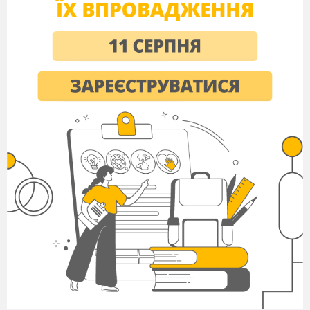
дорогою.
4.
Зробити висновки щодо впливу різних
параметрів усталене сповільнення ТЗ.
Методичні вказівки до
виконання роботи
Одним з основних критеріїв оцінки ефективності
робочої гальмівної системи є усталене
сповільнення ТЗ.
Усталене сповільнення - це середнє значення
сповільнення ТЗ в сталій фазі його гальмування з
максимальною ефективністю.
В експертній практиці для спрощення розрахунків
величини усталеного сповільнення не
враховується сила опору повітря, тобто робиться
припущення, що P
=0. Вважається, що це не
w
вносить істотної помилки в експертний
розрахунок величини усталеного сповільнення
автомобіля у випадках коли початкова швидкість
гальмування не перевищує 90 км/год, оскільки
сила опору повітря при цьому не перевищує 3-5 %