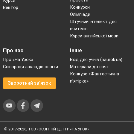
Проєкти
Курси
Конкурси
Вектор
Олімпіади
Штучний інтелект для
вчителів
Курси англійської мови
Про нас
Інше
Про «На Урок»
Вхід для учнів (naurok.ua)
Співпраця закладів освіти
Матеріали до свят
Конкурс «Фантастична
п’ятірка»
Зворотний зв'язок
© 2017-2026, ТОВ «ОСВІТНІЙ ЦЕНТР «НА УРОК»