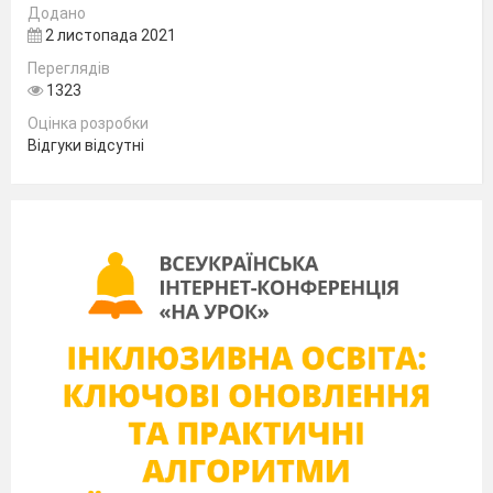
Додано
2 листопада 2021
2021
Переглядів
1323
ПРАКТИЧНА РОБОТА №2
Розрахунок усталеного сповільнення
Оцінка розробки
ТЗ
Відгуки відсутні
Мета:
поглибити теоретичні знання про ана
часом; навчитися розраховувати уста
Завдання:
розраховувати усталене сповільненн
залежності усталеного сповільнення 
зчеплення шин з дорогою.
Вихідні дані:
дані представлені в таблиці А2 додат
Порядок виконання роботи
1.
Ознайомитися з теоретичним матеріалом,
який викладений в методичних вказівках до
виконання роботи.
2.
Розрахувати усталене сповільнення ТЗ.
3.
Побудувати графік залежності усталеного
сповільнення ТЗ від коефіцієнта зчеплення шин з