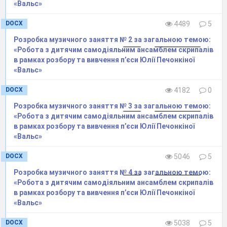
«Вальс»
Усталене сповільнення ТЗ:
при φ = 0,5:
DOCX
4489
5
j = φ gk
= 0,500 9,1,000


Розробка музичного заняття № 2 за загальною темою:
e
81 = 4,905
см
«Робота з дитячим самодіяльним ансамблем скрипалів
2
в рамках розбору та вивчення п’єси Юлії Печонкіної
«Вальс»
при φ = 0,6:
DOCX
4182
0
j = φ gk
= 0,600 9,1,000


e
Розробка музичного заняття № 3 за загальною темою:
81 = 5,886
см
«Робота з дитячим самодіяльним ансамблем скрипалів
2
в рамках розбору та вивчення п’єси Юлії Печонкіної
«Вальс»
при φ = 0,7:
DOCX
5046
5
j = φ gk
= 0,700 9,1,120


e
Розробка музичного заняття № 4 за загальною темою:
81 = 6,131
см
2
«Робота з дитячим самодіяльним ансамблем скрипалів
в рамках розбору та вивчення п’єси Юлії Печонкіної
«Вальс»
Приклад виконання графічної частини практичної
роботи №2 показаний на рис. 2.1.
DOCX
5038
5