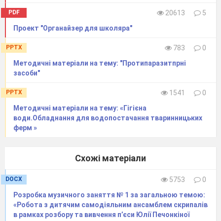
PDF
20613
5
Проект "Органайзер для школяра"
PPTX
783
0
Методичні матеріали на тему: "Протипаразитпрні
засоби"
Приклад розрахунку усталеного
сповільнення ТЗ.
PPTX
1541
0
Методичні матеріали на тему: «Гігієна
2.2 Вихідні дані до розрахунку
води.Обладнання для водопостачання тваринницьких
відповідно до таблиці А2 додатку А
ферм »
Параметр
Категорія ТЗ
Навантаження ТЗ
Схожі матеріали
2
Прискорення вільного падіння g, м/с
Коефіцієнт зчеплення шин з дорогою φ
DOCX
5753
0
Поправковий коефіцієнт ефективності гальмування,
Розробка музичного заняття № 1 за загальною темою:
k
e
«Робота з дитячим самодіяльним ансамблем скрипалів
в рамках розбору та вивчення п’єси Юлії Печонкіної