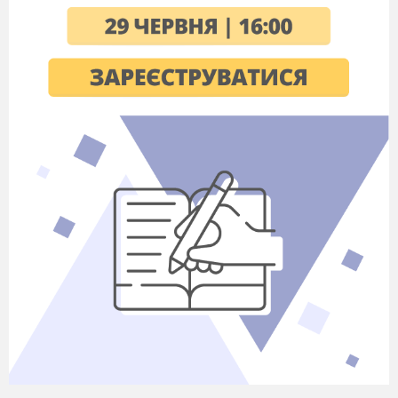
воды жизни… Человечество будет смотреть на
солнце сквозь прозрачный кристалл…
большего порока… трусость».
Та не потр
і
бно
в
і
дразу звинувачувати Лев
і
я Матв
і
я
, адже
кожна людина сприймає інформацію по-своєму,
і вибирає з неї те, що для неї є найважливішим.
Як писав Ф.Тютчев: «
Мысль
изреченная есть
ложь»
. Тай вчинки Левія Матвія вказують на
те, що легко назвати себе учнем філософа,
навчитися жити за його принципами і вірою –
значно важче. Так Левій Матвій вкрав ножа,
щоб вбити Ієшуа і тим самим позбавити його
мук, а коли це йому не вдалося проклинав
Бога. Також він хоче помститися Іуді за зраду.
А Ієшуа так ніколи б не вчинив сам і не
одобрив би.