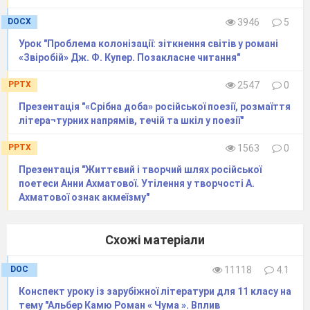
зустрітися той, хто пошле його на розп
’
яття.
DOCX
3946
5
Хто? А чи не це є призначенням Потія Пилата.
Можливо
,
це і є його доля, визначена наперед
Урок "Проблема колонізації: зіткнення світів у романі
«Звіробій» Дж. Ф. Купер. Позакласне читання"
Всевишнім, тоді і засуджувати його немає за
що. Він не засудить
-
розп
’
яття не буде. Та
PPTX
2547
0
поняття «доля» також сприймається людьми
Презентація "«Срібна доба» російської поезії, розмаїття
по-різному.
Одні вважають, що все уже
літера¬турних напрямів, течій та шкіл у поезії"
визначено наперед і залишається йти по давно
PPTX
1563
0
накресленому шляху. Для інших доля – це
Презентація "Життєвий і творчий шлях російської
своєрідний перелік рубежів, на кожному з яких
поетеси Анни Ахматової. Утілення у творчості А.
Ахматової ознак акмеїзму"
людина робить свій вибір, і тоді можна
говорити про те, що кожен має право обирати
свій шлях. І боягузтво зазвичай впливає на
Схожі матеріали
вибір людини.
DOC
11118
4.1
Страх відчувають багато героїв роману
Конспект уроку із зарубіжної літератури для 11 класу на
М. Булгакова. Степан Ліходєєв, коли проснувся
тему "Альбер Камю Роман « Чума ». Вплив