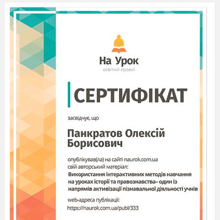
Звинувачуючи Левія Матвія, Понтій
Пилат не задумався над тим, що і сам далеко не
все зрозумів із сказаного Ієшуа. Доступним
для нього було лише те, що стосувалося його
самого. Адже кожному хочеться, щоб в ньому
бачили добру людину, співчували і розуміли.
Та не кожен сам так буде чинити.
Так Понтій Пилат наказав убити Іуду –
не простив, ненавидить місто, яке підтирмало
ідею звільнення Варравани, себе звинувачує у
смерті Ієшуа, так і не усвідомивши ідею
філософа: Бог дає людині житя і волосину
перерізає
тільки Він.
Виникає питання: Чому їм важко жити за
законами Ієшуа? Варто пригадати біблійну
«Притчу про сіяча». Кожна людина сприймає