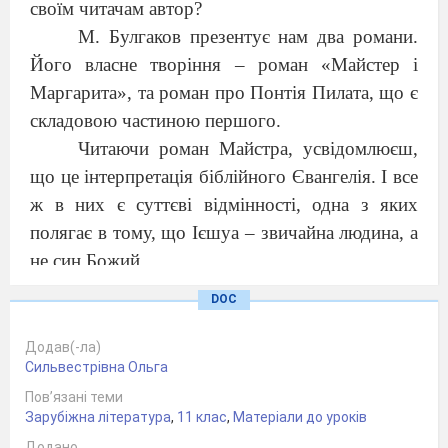
своїм читачам автор?
М. Булгаков презентує нам два романи.
Його власне творіння – роман «Майстер і
Маргарита», та роман про Понтія Пилата, що є
складовою частиною першого.
Читаючи роман Майстра, усвідомлюєш,
що це інтерпретація біблійного Євангелія. І все
ж в них є суттєві відмінності, одна з яких
полягає в тому, що Ієшуа – звичайна людина, а
не син Божий.
З перших слів, вимовлених ним, виникає
DOC
сумнів у тому, чи справді він звичайний. Адже
до всіх він звертається «добр
ый человек»
. І це
Додав(-ла)
Сильвестрівна Ольга
для нього не просто початок спілкування, а й
Пов’язані теми
відношення до кожного, переконання і віра. Як
Зарубіжна література
,
11 клас
,
Матеріали до уроків
стверджує Ієшуа «
Злых людей нет на свете».
Додано