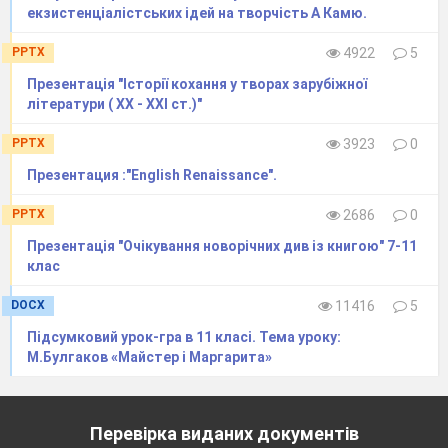
і побачив дивних героїв у своїй кімнаті, Іван
екзистенціалістських ідей на творчість А Камю.
Бездомний, втративши квитка члена
PPTX
4922
5
МАССОЛІТу, учасники сеансу чорної магії
Презентація "Історії кохання у творах зарубіжної
бояться виглядати смішними, обманутими.
літератури ( ХХ - ХХІ ст.)"
Страх був однією із стадій хвороби
PPTX
3923
0
самого Майстра, після якої він сховався від
світу і людей у психіатричній клініці.
Презентация :"English Renaissance".
Маргарита відчула страх, коли побачила
PPTX
2686
0
рукопис роману у вогні, злякала її зустріч з
Презентація "Очікування новорічних див із книгою" 7-11
Азазелло, та і сам бал Сатани викликає в неї
клас
боязкі відчуття. Але вона зуміла побороти
їх і,
DOCX
11416
5
як схвалення цього, звучать слова Воланда:
Підсумковий урок-гра в 11 класі. Тема уроку:
«
Никогда и ничего не бойтесь. Это
М.Булгаков «Майстер і Маргарита»
неразумно». Також в
і
н назве Маргариту
«высокоморальным человеком».
Нічого не
просила, але «
охотно готова исполнить все, что
Перевірка виданих документів