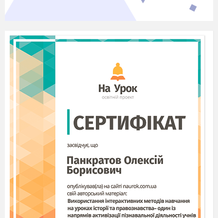
ДНЗ ”Чортківське ВПУ”. Протокол №7
від 11.03.2020 року.
Навчальний посібник
ДОВІДНИК
«Холодильні