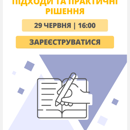
Розповсюдження і тиражування без
офіційного дозволу
ДНЗ „Чортківське ВПУ” заборонено.
Обговорено та схвалено на засіданні
методичної комісії педагогічних
працівників за спеціальностями
«Машиніст холодильних установок»,
«Продавець. Касир торгівельного залу»
та загально-професійних предметів