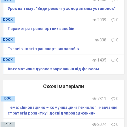
звання „викладач - методист”
Урок на тему : "Види ремонту холодильних установок"
DOCX
2039
0
Параметри транспортних засобів
DOCX
838
0
Тягові якості транспортних засобів
Компресор
(от лат.
compressio
—
стискання)
призначений для безперервного
DOCX
1405
0
відсмоктування пари холодильного агента з
Автоматичне дугове зварювання під флюсом
випарника, стискання її та нагнітання в
конденсатор.
Схожі матеріали
Класифікація
DOC
7311
0
компресорів
Тема: «Інноваційно – комунікаційні технології навчання:
стратегія розвитку і досвід упровадження»
1. За принципом дії :
ZIP
2074
0
- поршневі;