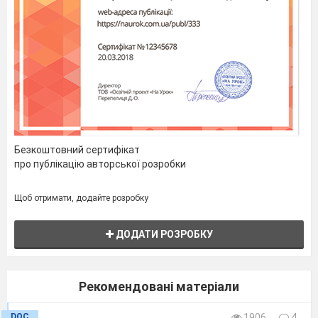
компресори»
Безкоштовний сертифікат
про публікацію авторської розробки
Щоб отримати, додайте розробку
Розробила
:Маркіна Ірина Геннадіївна
–
викладач
професійно -
ДОДАТИ РОЗРОБКУ
теоретичної
підготовки
вищої категорії,
Рекомендовані матеріали
педагогічне
DOC
1906
4