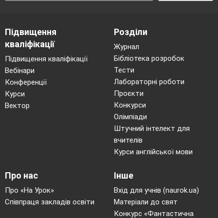
- вихрьові.
2. За принципом стискання:
Підвищення
Розділи
- динамічні;
кваліфікації
- об'ємні.
Журнал
3. За ступенем герметизації:
Бібліотека розробок
Підвищення кваліфікації
- відкриті;
Тести
Вебінари
Лабораторні роботи
Конференції
- напівгерметичні;
Проєкти
Курси
- герметичні.
Конкурси
Вектор
4. За холодопродуктивністю:
Олімпіади
- малі ( до 15 кВт);
Штучний інтелект для
- середні ( 15 – 120 кВт );
вчителів
- великі ( понад 120 кВт).
Курси англійської мови
5. За видом холодоагенту:
- фреонові;
Про нас
Інше
- аміачні;
Про «На Урок»
Вхід для учнів (naurok.ua)
- повітряні;
Співпраця закладів освіти
Матеріали до свят
- уніфіковані.
Конкурс «Фантастична