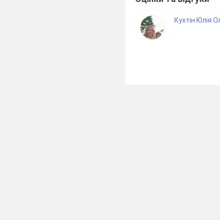
Кухтін Юлія 
Логіка розвитку с
формулювати нові концеп
Особливістю сучасності є
з тим, що вона знає і чо
використовувати їх у н
методичному банку сучас
технології. На мою дум
розвивати активну пізн
лише джерелом знань, а 
Особистісно зорі
навчання з урахуванням 
задатків. Серед техноло
навчання,
технологія
технології з двох причин