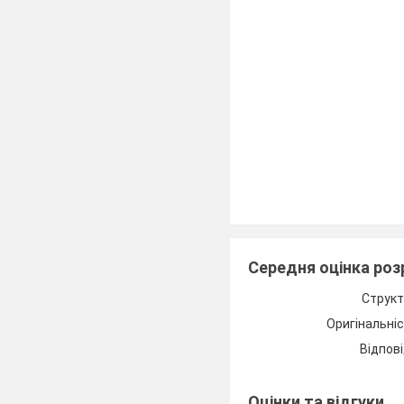
Середня оцінка ро
Структ
Оригінальні
Відпові
Розвиток 
Оцінки та відгуки