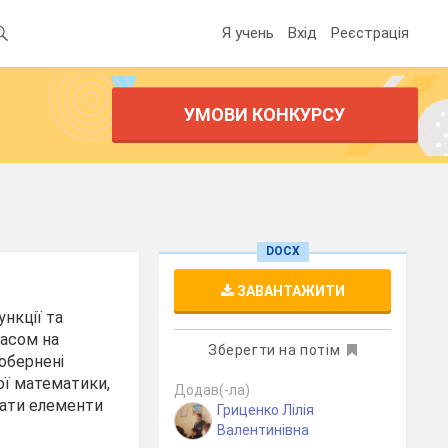
Я учень
Вхід
Реєстрація
УМОВИ КОНКУРСУ
DOCX
ЗАВАНТАЖИТИ
нкції та
часом на
Зберегти на потім
обернені
ої математики,
Додав(-ла)
вати елементи
Гриценко Лілія
Валентинівна