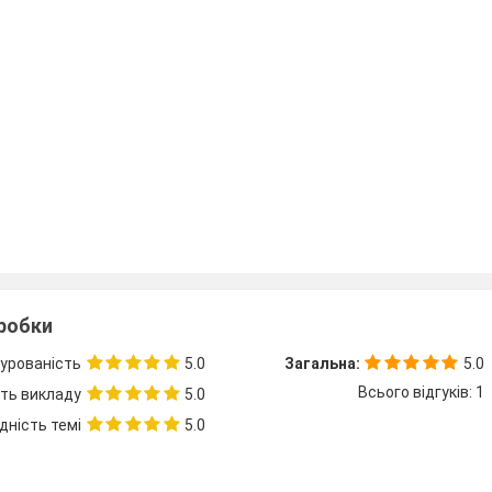
зробки
урованість
5.0
Загальна:
5.0
Всього відгуків: 1
сть викладу
5.0
дність темі
5.0
творчого потенціалу учнів шляхом удосконалення мат
мислення