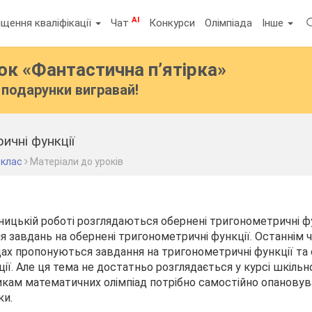
AI
щення кваліфікації
Чат
Конкурси
Олімпіада
Інше
бок
«Фантастична п’ятірка»
подарунки вигравай!
ичні функції
 клас
Матеріали до уроків
ницькій роботі розглядаються обернені тригонометричні фу
я завдань на обернені тригонометричні функції. Останнім 
ах пропонуються завдання на тригонометричні функції та 
ії. Але ця тема не достатньо розглядається у курсі шкільн
кам математичних олімпіад потрібно самостійно опанову
ки.