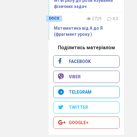
інтегралу до розв’язування
ективне, групове,
фізичних задач
чання, розуміють,
DOCX
2729
4.3
ють. Організація
 рольових ігор,
Математика від А до Я
(фрагмент уроку )
сприяє формуванню
модії, дає змогу
Поділитись матеріалом
ічного впливу на
FACEBOOK
лів і здібностей.
ьні інтерактивні
VIBER
ивідуальної праці
ння, уточнення,
TELEGRAM
зних етапах уроку
форма навчальної
TWITTER
ільною навчальною
никами, дозволяє
GOOGLE+
оких результатів
 вони відчувають