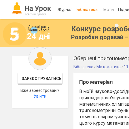
Журнал
Бібліотека
Тести
Підви
Конкурс розро
До розіграшу
залишилось:
24 дні
Розробки додавай – 
Обернені тригонометр
Бібліотека
Математика
11
ЗАРЕЄСТРУВАТИСЬ
Про матеріал
Вже зареєстровані?
В моїй науково-дослід
Увійти
приклади розв'язуванн
математичних олімпіад
тригонометричні функц
тому школярам-учасни
цього курсу математи