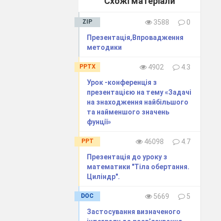
Схожі матеріали
ся у навчальний
ети відповідно до
ZIP
3588
0
Презентація,Впровадження
льного матеріалу
методики
омунікабельність,
 технології, їх
PPTX
4902
4.3
Урок -конференція з
яті, то на деяких
презентацією на тему «Задачі
ься на психолого–
на знаходження найбільшого
та найменшого значень
 досягнутого ними
фунції»
той рівень, який
навчання постійно
PPT
46098
4.7
перейти на більш
Презентація до уроку з
ьності, гнучкості
математики "Тіла обертання.
є можливості для
Циліндр".
яка має конкретну,
DOC
5669
5
свою успішність,
Застосування визначеного
с відбувається за