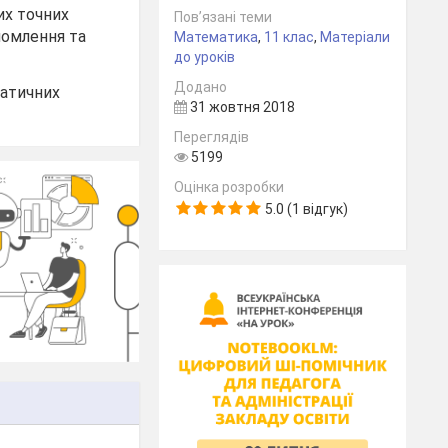
их точних
Пов’язані теми
аломлення та
Математика
,
11 клас
,
Матеріали
до уроків
Додано
матичних
31 жовтня 2018
Переглядів
5199
Оцінка розробки
5.0 (1 відгук)