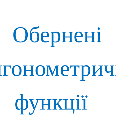
Обернені
игонометрич
функції