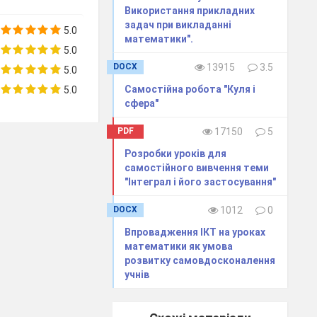
Використання прикладних
и – само
с
обою
задач при викладанні
5.0
им математиком.
математики".
5.0
Б. Брехт
DOCX
13915
3.5
5.0
ня яких необхідно
Самостійна робота "Куля і
5.0
сфера"
ій та інновацій.
читися не стільки
PDF
17150
5
ти нові знання та
Розробки уроків для
бистість. Тому у
самостійного вивчення теми
ні й інноваційні
"Інтеграл і його застосування"
жливість вчителю
 повинен бути не
DOCX
1012
0
Впровадження ІКТ на уроках
ований підхід до
математики як умова
його здібностей і
розвитку самовдосконалення
ія різнорівневого
учнів
истовую саме ці