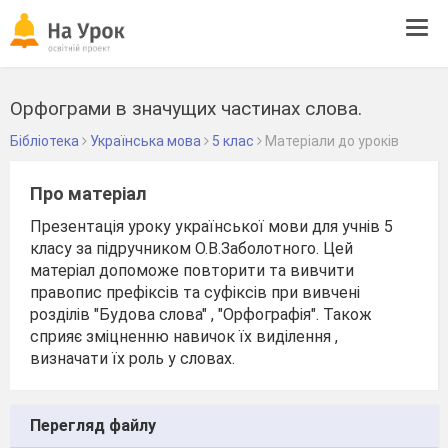
Tog
navi
Орфограми в значущих частинах слова.
Бібліотека
Українська мова
5 клас
Матеріали до уроків
Про матеріал
Презентація уроку української мови для учнів 5
класу за підручником О.В.Заболотного. Цей
матеріал допоможе повторити та вивчити
правопис префіксів та суфіксів при вивчені
розділів "Будова слова" , "Орфографія". Також
сприяє зміцненню навичок їх виділення ,
визначати їх роль у словах.
Перегляд файлу