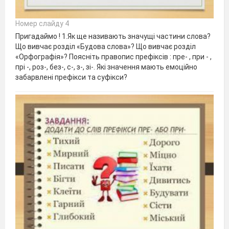
Номер слайду 4
Пригадаймо ! 1.Як ще називають значущі частини слова?
Що вивчає розділ «Будова слова»? Що вивчає розділ
«Орфографія»? Поясніть правопис префіксів : пре- , при - ,
прі -, роз-, без-, с-, з-, зі-. Які значення мають емоційно
забарвлені префікси та суфікси?