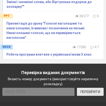
Змінні і незмінні слова, або Віртуальна подорож до
зоопарку""
PPT
36577
5
Презентація до уроку "Голосні наголошені та
ненаголошені, їх вимова і позначення на письмі.
Ненаголошені голосні, що не перевіряються
наголосом".
DOCX
17380
4.7
Робоча програма вчителя з української мови 5 клас
Перевірка виданих документів
Вкажіть номер документа (використовуйте кириличну
розкладку)
ПЕРЕВІРИТИ