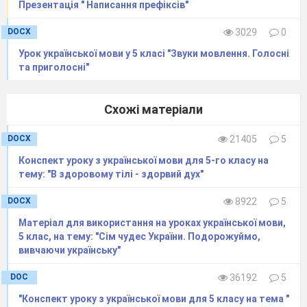
Презентація " Написання префіксів"
DOCX
3029
0
Урок української мови у 5 класі "Звуки мовлення. Голосні
та приголосні"
Схожі матеріали
DOCX
21405
5
Конспект уроку з української мови для 5-го класу на
тему: "В здоровому тілі - здорвий дух"
DOCX
8922
5
Матеріал для використання на уроках української мови,
5 клас, на тему: "Сім чудес України. Подорожуймо,
вивчаючи українську"
DOC
36192
5
"Конспект уроку з української мови для 5 класу на тема "