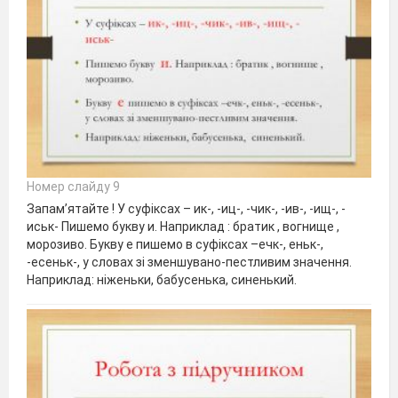
Номер слайду 9
Запам’ятайте ! У суфіксах – ик-, -иц-, -чик-, -ив-, -ищ-, -
иськ- Пишемо букву и. Наприклад : братик , вогнище ,
морозиво. Букву е пишемо в суфіксах –ечк-, еньк-,
-есеньк-, у словах зі зменшувано-пестливим значення.
Наприклад: ніженьки, бабусенька, синенький.