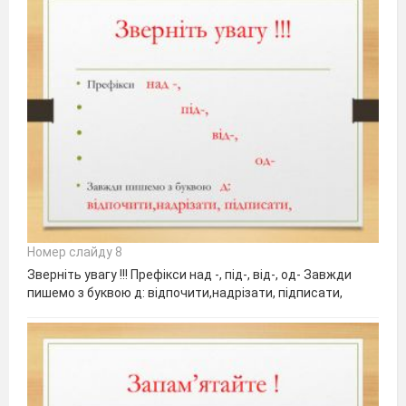
Номер слайду 8
Зверніть увагу !!! Префікси над -, під-, від-, од- Завжди
пишемо з буквою д: відпочити,надрізати, підписати,