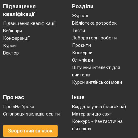
Підвищення
Розділи
кваліфікації
Журнал
Бібліотека розробок
Підвищення кваліфікації
Тести
Вебінари
Лабораторні роботи
Конференції
Проєкти
Курси
Конкурси
Вектор
Олімпіади
Штучний інтелект для
вчителів
Курси англійської мови
Про нас
Інше
Про «На Урок»
Вхід для учнів (naurok.ua)
Співпраця закладів освіти
Матеріали до свят
Конкурс «Фантастична
п’ятірка»
Зворотний зв'язок