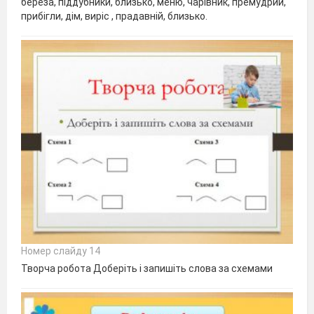
береза, піддубники, близько, меню, чарівник, премудрий,
прибігли, дім, виріс , прадавній, близько.
Номер слайду 14
Творча робота Доберіть і запишіть слова за схемами