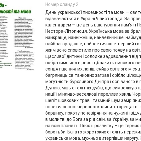
Номер слайду 2
День української писемності та мови — свят
відзначається в Україні 9 листопада. За пр
календарем — це день вшанування пам'яті 
Нестора-Літописця. Українська мова ввібрал
найкраще, найніжніше, найвеличніше, наймуд
найблагородніше, найпоетичніше: перший го
яким воно сповістило про свою появу на світ
щасливої дитини і солодке задоволення від т
побратимської вірності ,блакить високого не
сонця пшеничних ланів, сяйво світлого місяця 
багрянець світанкових заграв і срібло цілющ
могутність бурхливого Дніпра і оспіваного в 
Дунаю, міць столітніх дубів, що символізують
нації і мінливо-веселкові переливи хвиль Чор
шепіт шовкових трав і таємний шум замріяни
опоетизованої червоної калини та хрещатог
барвінку, гіркоту поневіряння на чужині і від
в молитві до Бога за рід свій, за Україну, за ми
на всій планеті. Шлях її розвитку – це терни
боротьби. Багато жорстоких століть переж
українська мова, мужньо витерпівши наругу.