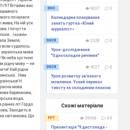
41/97 Вітаємо вас
DOC
9037
5
взаємного
 якого почалася
Календарне планування
 жива, На ній усе
занять гуртка «Юний
ва. І почуття
журналіст»
оля... І кожен
ала Земля,
DOCX
2528
0
і всім судилось
Урок-дослідження
ж українська мова
"Односкладне речення"
! Як неба хусткою
Так рідну мову — не
DOCX
4527
0
ити! Хай рідна
еринська… Нам
Урок розвитку зв'язного
раїнська! Н.
мовлення. Усний переказ
красна мова.
тексту за складеним планом
 мова барвінкова,
гірська вода,
з ранніх літ Гордо
Схожі матеріали
кова, Заходить в
шка світанкова, Що
PPT
39958
4.9
Презентація "9 дистопада -