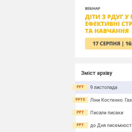
Зміст архіву
9 листопада
PPT
Ліни Костенко. Га
PPTX
Писали писаки
PPT
до Дня писемност
PPT