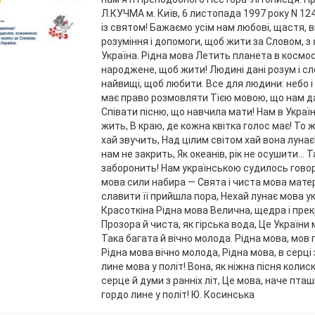
Л.КУЧМА м. Київ, 6 листопада 1997 року N 12
із святом! Бажаємо усім нам любові, щастя, 
розуміння і допомоги, щоб жити за Словом, з
Україна. Рідна мова Летить планета в космосі
народжене, щоб жити! Людині дані розум і сло
найвищі, щоб любити. Все для людини: небо і п
має право розмовляти Тією мовою, що нам д
Співати пісню, що навчила мати! Нам в Україн
жить, В краю, де кожна квітка голос має! То 
хай звучить, Над цілим світом хай вона лунає
нам не закрить, Як океанів, рік не осушити... 
заборонить! Нам українською судилось говор
мова сили набира — Свята і чиста мова мат
славити її прийшла пора, Нехай лунає мова ук
Красоткіна Рідна мова Велична, щедра і пре
Прозора й чиста, як гірська вода, Це України
Така багата й вічно молода. Рідна мова, мов 
Рідна мова вічно молода, Рідна мова, в серці 
лине мова у політ! Вона, як ніжна пісня колис
серце й думи з ранніх літ, Це мова, наче пта
гордо лине у політ! Ю. Косинська