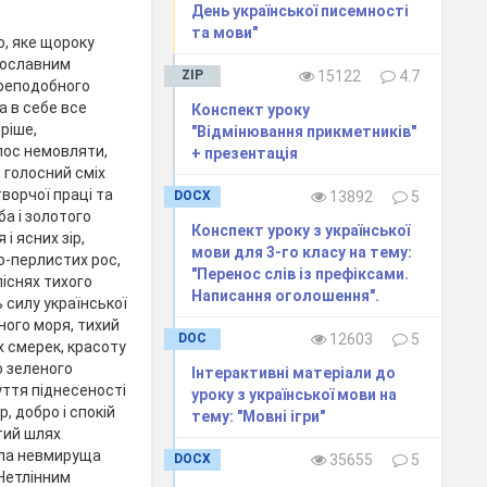
День української писемності
та мови"
о, яке щороку
авославним
ZIP
15122
4.7
Преподобного
а в себе все
Конспект уроку
ріше,
"Відмінювання прикметників"
лос немовляти,
+ презентація
, голосний сміх
ворчої праці та
DOCX
13892
5
ба і золотого
Конспект уроку з української
і ясних зір,
мови для 3-го класу на тему:
о-перлистих рос,
"Перенос слів із префіксами.
піснях тихого
Написання оголошення".
 силу української
ного моря, тихий
DOC
12603
5
х смерек, красоту
о зеленого
Інтерактивні матеріали до
чуття піднесеності
уроку з української мови на
р, добро і спокій
тему: "Мовні ігри"
стий шлях
ила невмируща
DOCX
35655
5
 Нетлінним