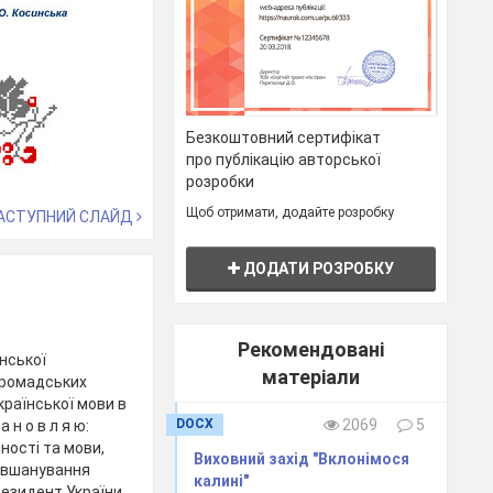
Безкоштовний сертифікат
про публікацію авторської
розробки
Щоб отримати, додайте розробку
АСТУПНИЙ СЛАЙД
ДОДАТИ РОЗРОБКУ
Рекомендовані
нської
матеріали
 громадських
країнської мови в
DOCX
2069
5
 н о в л я ю:
ності та мови,
Виховний захід "Вклонімося
ь вшанування
калині"
резидент України