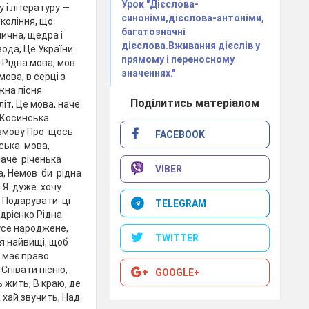
Урок "Дієслова-
 і літературу —
синоніми,дієслова-антоніми,
коління, що
багатозначні
ична, щедра і
дієслова.Вживання дієслів у
вода, Це України
прямому і переносному
 Рідна мова, мов
значеннях."
мова, в серці з
іжна пісня
Поділитись матеріалом
літ, Це мова, наче
. Косинська
змову Про щось
FACEBOOK
ська мова,
наче річенька
VIBER
а, Немов би рідна
. Я дуже хочу
, Подарувати ці
TELEGRAM
ндрієнко Рідна
 усе народжене,
TWITTER
тя найвищі, щоб
н має право
Співати пісню,
GOOGLE+
 жить, В краю, де
 хай звучить, Над