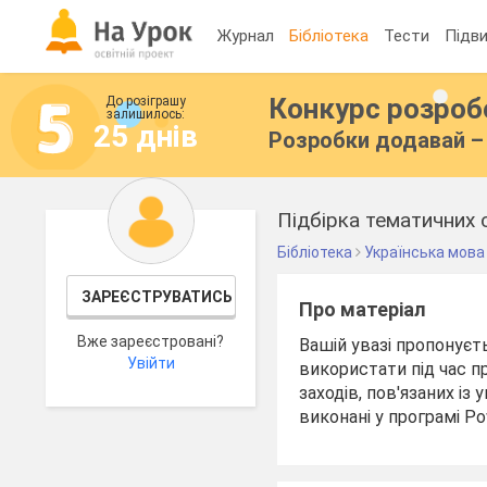
Журнал
Бібліотека
Тести
Підви
Конкурс розро
До розіграшу
залишилось:
25 днів
Розробки додавай – 
Підбірка тематичних с
Бібліотека
Українська мова
ЗАРЕЄСТРУВАТИСЬ
Про матеріал
Вже зареєстровані?
Вашій увазі пропонуєт
Увійти
використати під час п
заходів, пов'язаних і
виконані у програмі Po