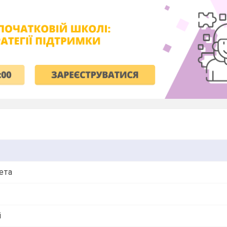
зета
і