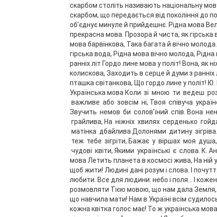
скарбом століть називають національну мову
скарбом, що передається від покоління до по
об’єднує минуле й прийдешнє. Рідна мова Вел
прекрасна мова. Прозора й чиста, як гірська 
мова барвінкова, Така багата й вічно молода.
гірська вода, Рідна мова вічно молода, Рідна 
ранніх літ Гордо лине мова у політ! Вона, як н
колискова, Заходить в серце й думи з ранніх 
пташка світанкова, Що гордо лине у політ! Ю
Українська мова Коли зі мною ти ведеш ро
важливе або зовсім ні, Твоя співуча україн
Звучить немов би солов'їний спів. Вона не
грайлива, На ніжніх хвилях серденько гойд
матінка дбайлива Долонями дитину зігріва
теж тебе зігріти, Бажає у віршах моя душа
чудові квіти, Якими українські є слова. К. А
мова Летить планета в космосі жива, На ній
щоб жити! Людині дані розум і слова. І почут
любити. Все для людини: небо і поля... І коже
розмовляти Тією мовою, що нам дала Земля, 
що навчила мати! Нам в Україні всім судилось
кожна квітка голос має! То ж українська мова