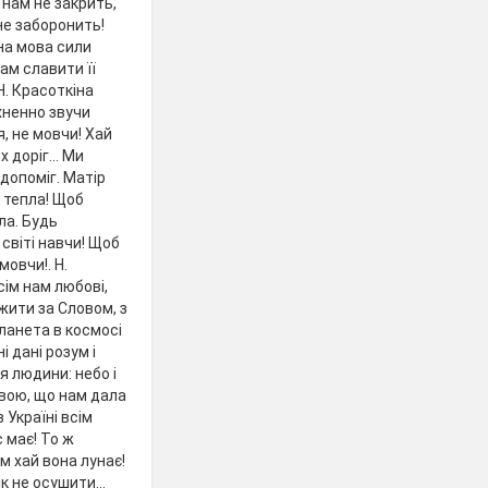
 нам не закрить,
 не заборонить!
на мова сили
ам славити її
Н. Красоткіна
тхненно звучи
, не мовчи! Хай
 доріг... Ми
 допоміг. Матір
й тепла! Щоб
яла. Будь
світі навчи! Щоб
мовчи!. Н.
сім нам любові,
жити за Словом, з
ланета в космосі
 дані розум і
я людини: небо і
овою, що нам дала
 Україні всім
 має! То ж
м хай вона лунає!
к не осушити...