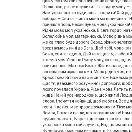
цілим світом хай вона лунає! Як неба хусткою
Як океанів, рік не осушити... Так рідну мову —
Нам українською судилось говорити! Хай рід
набира — Свята і чиста мова материнська… Н
прийшла пора, Нехай лунає мова українська! 
Рідна мово моя українська, В світі гордо, на
Волелюбна моя, материнська, Мово рідна моя
же світлою буде дорога Серед різних нелегких
звертаємось нині до Бога, Щоб тобі, мово, він
Божа, свята і єдина, Дай нам щастя, любові 
квітуча моя Україна Рідну мову, як стяг, підн
прихильною. Матінко Божа! Жити праведно в 
світила нам зірка погожа. Мово рідна моя, не 
Красоткіна Вітаємо вас із святом! Бажаємо у
щастя, взаємного розуміння і допомоги, щоб 
якого почалася Україна. Рідна мова Летить п
жива, На ній усе народжене, щоб жити! Людині
слова. І почуття найвищі, щоб любити. Все дл
поля... І кожен має право розмовляти Тією м
Земля, Співати пісню, що навчила мати! Нам в
судилось жить, В краю, де кожна квітка голос
українська мова хай звучить, Над цілим світо
Як неба хусткою нам не закрить, Як океанів, рі