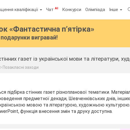
AI
щення кваліфікації
Чат
Конкурси
Олімпіада
Інше
бок
«Фантастична п’ятірка»
подарунки вигравай!
тінних газет із української мови та літератури, ху
Позакласні заходи
ься підбірка стінних газет різнопланової тематики. Матері
роведення предметної декади, Шевченківських днів, інши
з українською мовою та літературою, художньою культурою.
werPoint, функція внесення змін та друку доступна.