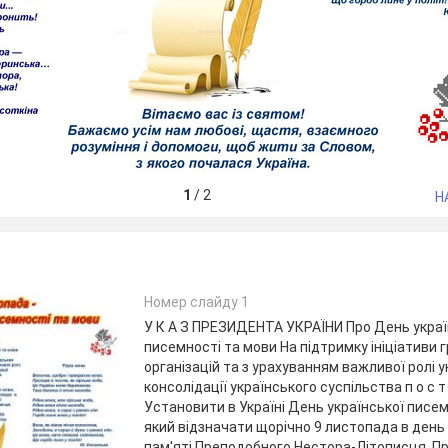
1
/
2
Н
Номер слайду 1
У К А З ПРЕЗИДЕНТА УКРАЇНИ Про День украї
писемності та мови На підтримку ініціативи
організацій та з урахуванням важливої ролі у
консолідації українського суспільства п о с т а
Установити в Україні День української писем
який відзначати щорічно 9 листопада в ден
пам'яті Преподобного Нестора-Літописця. П