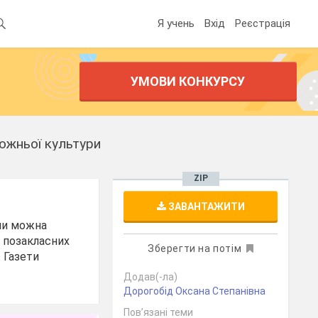
Я учень
Вхід
Реєстрація
УМОВИ КОНКУРСУ
дожньої культури
ZIP
ЗАВАНТАЖИТИ
али можна
х позакласних
Зберегти на потім
 Газети
Додав(-ла)
Дорогобід Оксана Степанівна
Пов’язані теми