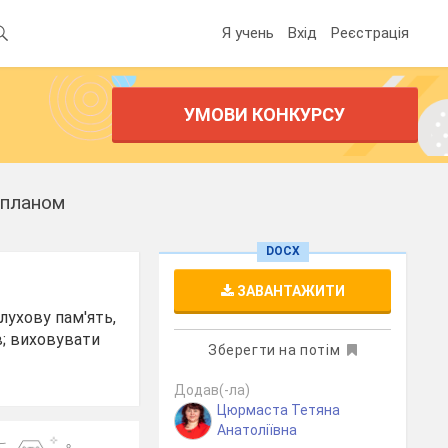
Я учень
Вхід
Реєстрація
УМОВИ КОНКУРСУ
 планом
DOCX
ЗАВАНТАЖИТИ
лухову пам'ять,
в; виховувати
Зберегти на потім
Додав(-ла)
Цюрмаста Тетяна
Анатоліївна