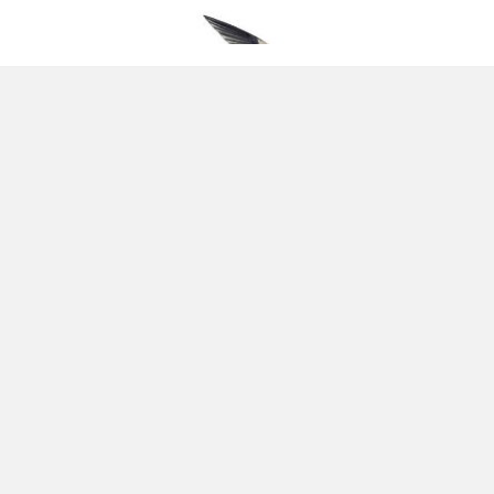
 сірій свитинці
рихти збирає.
(Горобець)
півак.
. (Шпак).