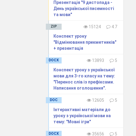
Презентація "9 дистопада -
День української писемності
та мови"
ZIP
15124
4.7
Конспект уроку
"Відмінювання прикметників"
+ презентація
DOCX
13893
5
Конспект уроку з української
мови для 3-го класу на тему:
"Перенос слів із префіксами.
Написання оголошення".
DOC
12605
5
Інтерактивні матеріали до
уроку з української мови на
тему: "Мовні ігри"
DOCX
35656
5