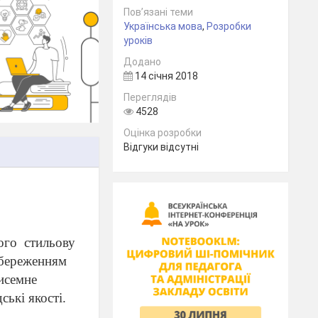
Пов’язані теми
Українська мова
,
Розробки
уроків
Додано
14 січня 2018
Переглядів
4528
Оцінка розробки
Відгуки відсутні
ого
стильову
береженням
и
семне
ські якості.