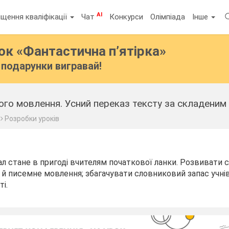
AI
щення кваліфікації
Чат
Конкурси
Олімпіада
Інше
бок
«Фантастична п’ятірка»
подарунки вигравай!
ого мовлення. Усний переказ тексту за складеним
Розробки уроків
л стане в пригоді вчителям початкової ланки. Розвивати с
е й пи­семне мовлення; збагачувати словниковий запас учні
і.