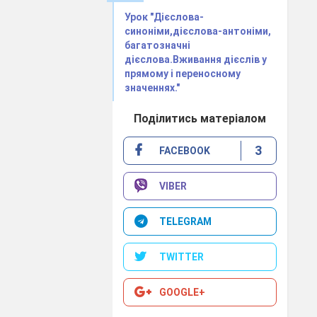
Урок "Дієслова-
синоніми,дієслова-антоніми,
багатозначні
дієслова.Вживання дієслів у
прямому і переносному
значеннях."
Поділитись матеріалом
3
FACEBOOK
VIBER
TELEGRAM
TWITTER
ку за складеним
GOOGLE+