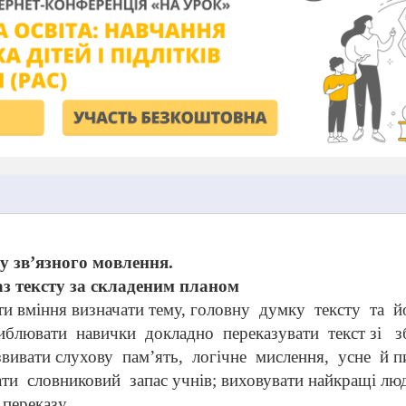
у зв’язного мовлення.
аз тексту за складеним планом
и вміння визначати тему, головну
думку
тексту
та
й
иблювати
навички
докладно
переказувати
текст зі
з
звивати
слухову
пам’ять,
логічне
мислення,
усне
й п
ати
словниковий
запас
учнів; виховувати найкращі люд
переказу.