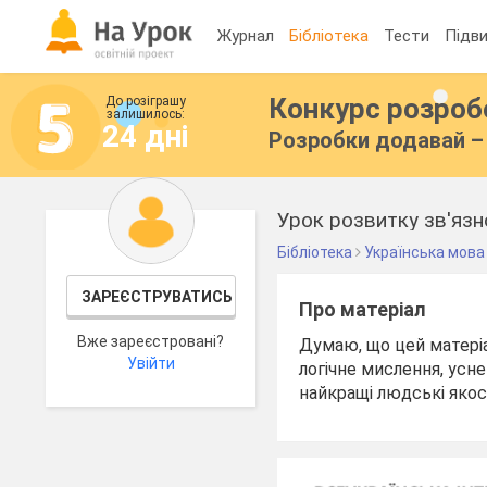
Журнал
Бібліотека
Тести
Підви
Конкурс розро
До розіграшу
залишилось:
24 дні
Розробки додавай – 
Урок розвитку зв'язн
Бібліотека
Українська мова
ЗАРЕЄСТРУВАТИСЬ
Про матеріал
Вже зареєстровані?
Думаю, що цей матеріа
Увійти
логічне мислення, усн
найкращі людські якост