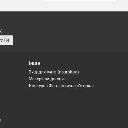
у)
РИТИ
Інше
Вхід для учнів (naurok.ua)
розпочати свій
Матеріали до свят
Конкурс «Фантастична п’ятірка»
льодом.
. Не виходить.
глу за ніч
в
тою.