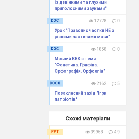
із дзвінкими та глухими
приголосними звуками"
DOC
12778
0
Урок "Правопис частки НЕ з
різними частинами мови"
DOC
1858
0
Мовний КВК з теми
"Фонетика. Графіка.
Орфографія. Орфоепія"
DOCX
2162
5
Позакласний захід "Ігри
патріотів"
Схожі матеріали
PPT
39958
4.9