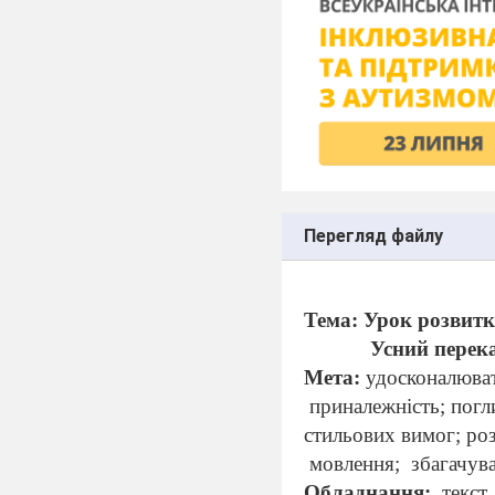
Перегляд файлу
Тема: Урок розвитк
Усний перек
Мета:
удосконалюват
приналежність;
погл
стильових вимог; ро
мовлення;
збагачув
Обладнання:
текст