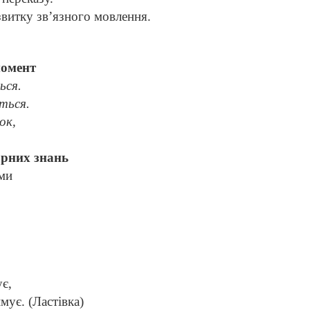
звитку зв’язного мовлення.
момент
ься.
іться.
ок,
орних знань
ами
,
ує,
имує. (Ластівка)