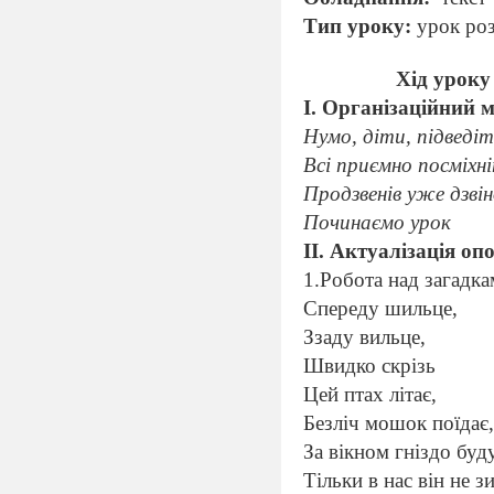
Тип уроку:
урок ро
Хід уроку
I. Організаційний 
Нумо, діти, підведіт
Всі приємно посміхн
Продзвенів уже дзвін
Починаємо урок
II. Актуалізація оп
1.Робота над загадк
Спереду шильце,
Ззаду вильце,
Швидко скрізь
Цей птах літає,
Безліч мошок поїдає
За вікном гніздо буд
Тільки в нас він не з