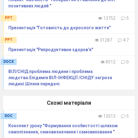
позитивних людей "
PPT
13752
5
Презентація "Готовність до дорослого життя"
PPT
31287
4.7
Презентація "Репродуктивне здоров'я"
DOCX
8512
0
ВІЛ/СНІД:проблема людини і проблема
людства.Епідемія ВІЛ-ІНФЕКЦІЇ /СНІДУ:загроза
людині.Шляхи передачі.
Схожі матеріали
DOC
13513
5
Конспект уроку "Формування особистості шляхом
самопізнання, самовизначення і самовиховання "