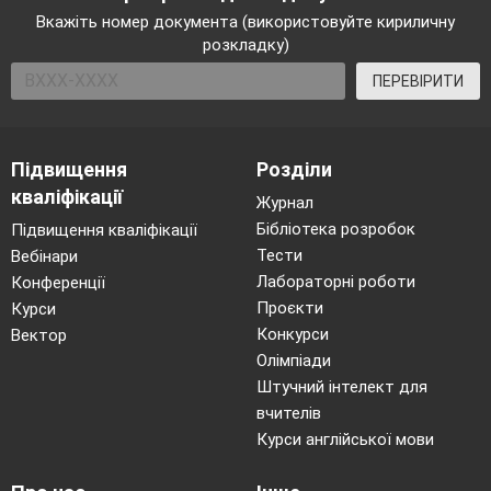
Вкажіть номер документа (використовуйте кириличну
розкладку)
ПЕРЕВІРИТИ
Підвищення
Розділи
кваліфікації
Журнал
Бібліотека розробок
Підвищення кваліфікації
Тести
Вебінари
Лабораторні роботи
Конференції
Проєкти
Курси
Конкурси
Вектор
Олімпіади
Штучний інтелект для
вчителів
Курси англійської мови