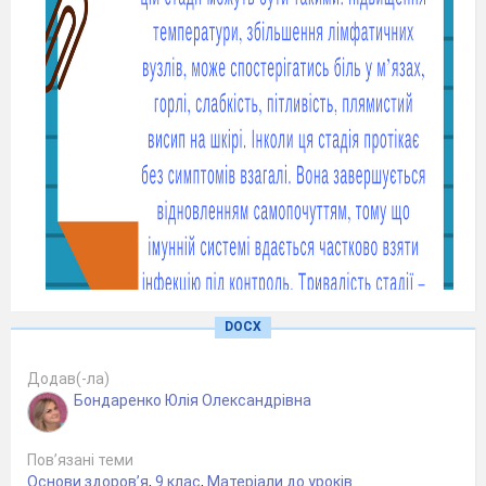
DOCX
Додав(-ла)
Бондаренко Юлія Олександрівна
Пов’язані теми
Основи здоров’я
,
9 клас
,
Матеріали до уроків