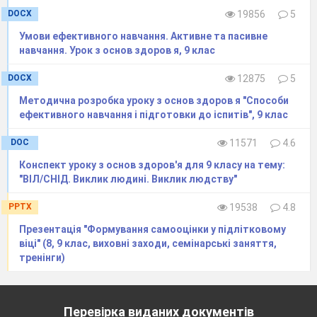
DOCX
19856
5
Умови ефективного навчання. Активне та пасивне
навчання. Урок з основ здоров я, 9 клас
DOCX
12875
5
Методична розробка уроку з основ здоров я "Способи
ефективного навчання і підготовки до іспитів", 9 клас
DOC
11571
4.6
Конспект уроку з основ здоров'я для 9 класу на тему:
"ВІЛ/СНІД. Виклик людині. Виклик людству"
PPTX
19538
4.8
Презентація "Формування самооцінки у підлітковому
віці" (8, 9 клас, виховні заходи, семінарські заняття,
тренінги)
Перевірка виданих документів