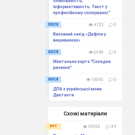
членованість,
інформативність. Текст у
професійному спілкуванні."
DOCX
4733
0
Виховний захід «Дефіле у
вишиванках»
DOCX
6940
0
Ментальна карта "Складне
речення"
DOCX
18045
0
ДПА з української мови.
Диктанти
Схожі матеріали
PPT
39958
4.9