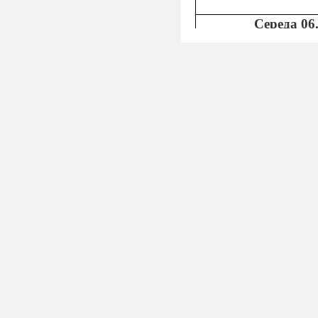
Середа 06
1.К
онкурс за званн
2. Кінолекторій « Т
життя»
Четвер
Літературний флеш
Понеділок
1.Конкурс читців – 
диво – наша мова»
2.
Бібліотечний урок