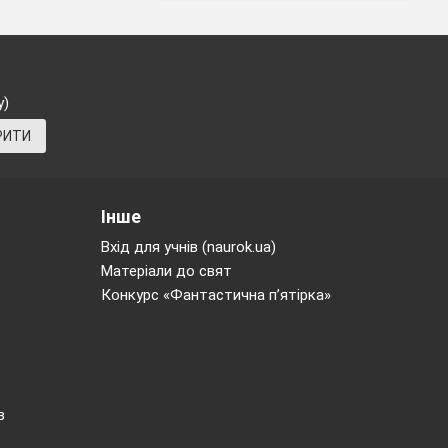
у)
РИТИ
Інше
Вхід для учнів (naurok.ua)
Матеріали до свят
Конкурс «Фантастична п’ятірка»
в