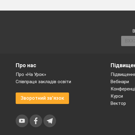
В
Про нас
Підвищен
Про «На Урок»
Підвищення
Співпраця закладів освіти
Вебінари
Конференці
Курси
Зворотний зв'язок
Вектор