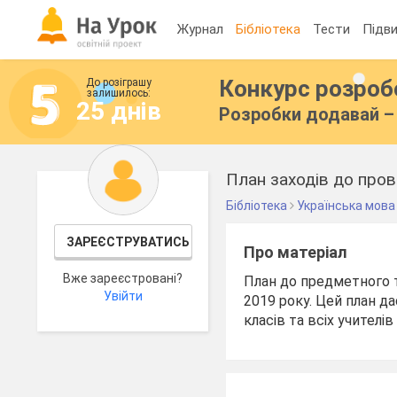
Журнал
Бібліотека
Тести
Підви
Конкурс розро
До розіграшу
залишилось:
25 днів
Розробки додавай – 
План заходів до пров
Бібліотека
Українська мова
ЗАРЕЄСТРУВАТИСЬ
Про матеріал
Вже зареєстровані?
План до предметного т
Увійти
2019 року. Цей план д
класів та всіх учителів