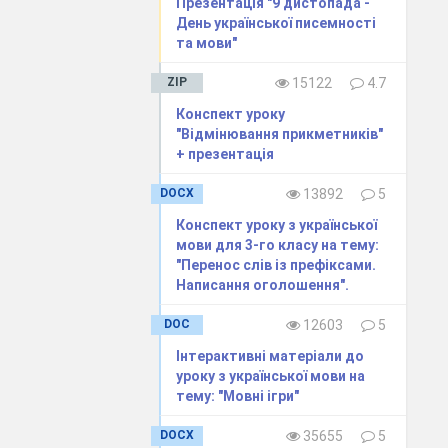
Презентація "9 дистопада -
День української писемності
та мови"
ZIP
15122
4.7
Конспект уроку
"Відмінювання прикметників"
+ презентація
DOCX
13892
5
Конспект уроку з української
мови для 3-го класу на тему:
"Перенос слів із префіксами.
Написання оголошення".
DOC
12603
5
Інтерактивні матеріали до
уроку з української мови на
тему: "Мовні ігри"
DOCX
35655
5