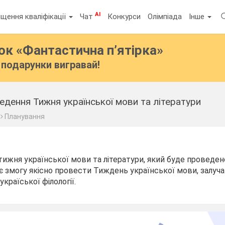
AI
щення кваліфікації
Чат
Конкурси
Олімпіада
Інше
бок
«Фантастична п’ятірка»
подарунки вигравай!
едення Тижня української мови та літератури
Планування
ижня української мови та літератури, який буде проведен
ає змогу якісно провести Тиждень української мови, залуча
 україської філології.