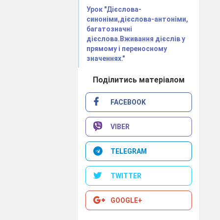
Урок "Дієслова-
синоніми,дієслова-антоніми,
багатозначні
дієслова.Вживання дієслів у
прямому і переносному
значеннях."
Поділитись матеріалом
FACEBOOK
VIBER
TELEGRAM
TWITTER
GOOGLE+