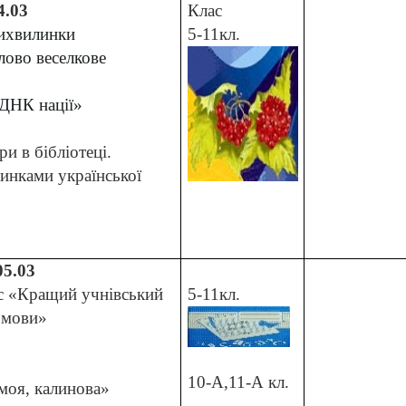
4.03
Клас
тихвилинки
5-11кл.
лово веселкове
 ДНК нації»
и в бібліотеці.
инками української
05.03
рс «Кращий учнівський
5-11кл.
 мови»
10-А,11-А кл.
моя, калинова»