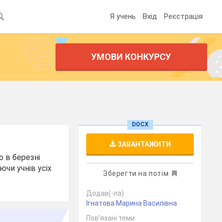
Я учень
Вхід
Реєстрація
УМОВИ КОНКУРСУ
DOCX
ЗАВАНТАЖИТИ
о в березні
ючи учнів усіх
Зберегти на потім
Додав(-ла)
Ігнатова Марина Василівна
Пов’язані теми