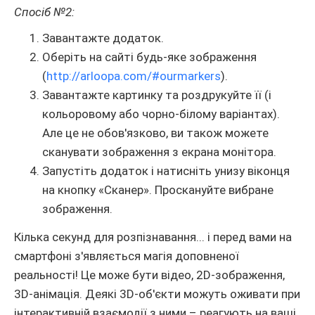
Спосіб №2:
Завантажте додаток.
Оберіть на сайті будь-яке зображення
(
http://arloopa.com/#ourmarkers
).
Завантажте картинку та роздрукуйте її (і
кольоровому або чорно-білому варіантах).
Але це не обов'язково, ви також можете
сканувати зображення з екрана монітора.
Запустіть додаток і натисніть унизу віконця
на кнопку «Сканер». Проскануйте вибране
зображення.
Кілька секунд для розпізнавання... і перед вами на
смартфоні з'являється магія доповненої
реальності! Це може бути відео, 2D-зображення,
3D-анімація. Деякі 3D-об'єкти можуть оживати при
інтерактивній взаємодії з ними – реагують на ваші