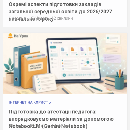
Окремі аспекти підготовки закладів
загальної середньої освіти до 2026/2027
навчального року
6 серпня
Читати: 12 хвилини
ІНТЕРНЕТ НА КОРИСТЬ
Підготовка до атестації педагога:
впорядковуємо матеріали за допомогою
NotebookLM (Gemini Notebook)
29 липня
Читати: 14 хвилини