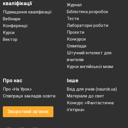
кваліфікації
Журнал
Бібліотека розробок
Підвищення кваліфікації
Тести
Вебінари
Лабораторні роботи
Конференції
Проєкти
Курси
Конкурси
Вектор
Олімпіади
Штучний інтелект для
вчителів
Курси англійської мови
Про нас
Інше
Про «На Урок»
Вхід для учнів (naurok.ua)
Співпраця закладів освіти
Матеріали до свят
Конкурс «Фантастична
п’ятірка»
Зворотний зв'язок