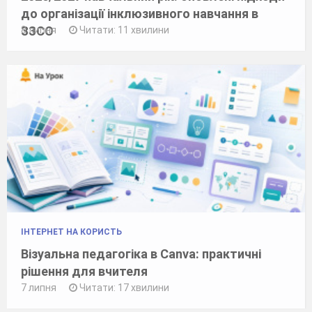
до організації інклюзивного навчання в
ЗЗСО
8 липня
Читати: 11 хвилини
ІНТЕРНЕТ НА КОРИСТЬ
Візуальна педагогіка в Canva: практичні
рішення для вчителя
7 липня
Читати: 17 хвилини