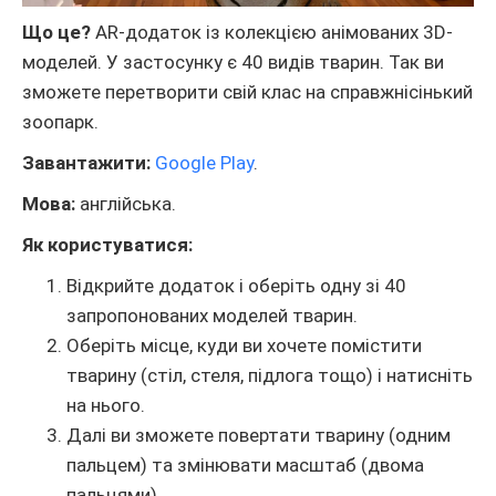
Що це?
AR-додаток із колекцією анімованих 3D-
моделей. У застосунку є 40 видів тварин. Так ви
зможете перетворити свій клас на справжнісінький
зоопарк.
Завантажити:
Google Play
.
Мова:
англійська.
Як користуватися:
Відкрийте додаток і оберіть одну зі 40
запропонованих моделей тварин.
Оберіть місце, куди ви хочете помістити
тварину (стіл, стеля, підлога тощо) і натисніть
на нього.
Далі ви зможете повертати тварину (одним
пальцем) та змінювати масштаб (двома
пальцями).