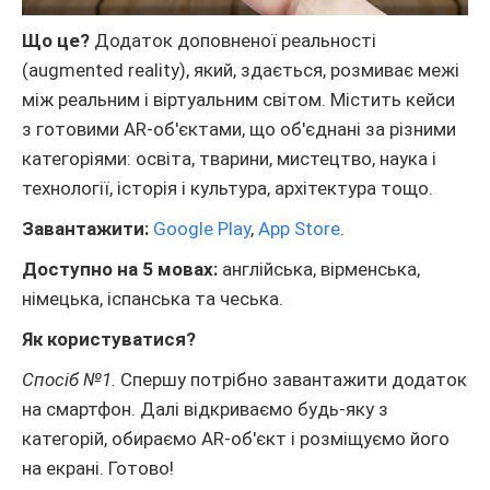
Що це?
Додаток доповненої реальності
(augmented reality), який, здається, розмиває межі
між реальним і віртуальним світом. Містить кейси
з готовими AR-об'єктами, що об'єднані за різними
категоріями: освіта, тварини, мистецтво, наука і
технології, історія і культура, архітектура тощо.
Завантажити:
Google Play
,
App Store
.
Доступно на 5 мовах:
англійська, вірменська,
німецька, іспанська та чеська.
Як користуватися?
Спосіб №1.
Спершу потрібно завантажити додаток
на смартфон. Далі відкриваємо будь-яку з
категорій, обираємо AR-об'єкт і розміщуємо його
на екрані. Готово!