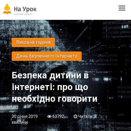
Tog
navi
Виховна година
День безпечного Інтернету
Безпека дитини в
інтернеті: про що
необхідно говорити
30 січня 2019
63792
Читати: 8
хвилини