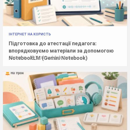
ІНТЕРНЕТ НА КОРИСТЬ
Підготовка до атестації педагога:
впорядковуємо матеріали за допомогою
NotebookLM (Gemini Notebook)
29 липня
Читати: 14 хвилини