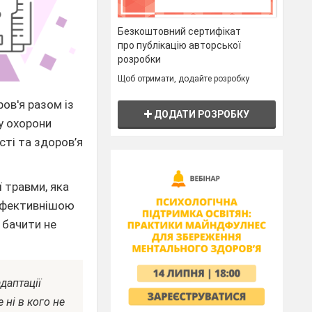
Безкоштовний сертифікат
про публікацію авторської
розробки
Щоб отримати, додайте розробку
ов'я разом із
ДОДАТИ РОЗРОБКУ
у охорони
ті та здоров’я
 травми, яка
, ефективнішою
 бачити не
даптації
ні в кого не