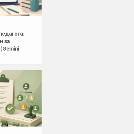
педагога:
и за
(Gemini
и