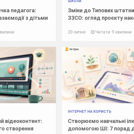
ШКОЛА
чка педагога:
Зміни до Типових штатни
взаємодії з дітьми
ЗЗСО: огляд проєкту на
хвилини
20 липня
Читати: 9 хвилини
ІНТЕРНЕТ НА КОРИСТЬ
й відеоконтент:
Створюємо навчальні ілю
го створення
допомогою ШІ: 7 порад 