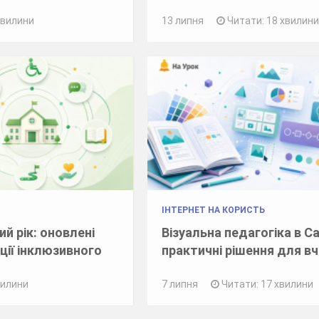
хвилини
13 липня
Читати: 18 хвилин
ІНТЕРНЕТ НА КОРИСТЬ
й рік: оновлені
Візуальна педагогіка в C
ції інклюзивного
практичні рішення для в
вилини
7 липня
Читати: 17 хвилини