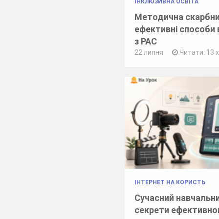
ІНКЛЮЗИВНА ОСВІТА
Методична скарбни
ефективні способи 
з РАС
22 липня
Читати: 13 
ІНТЕРНЕТ НА КОРИСТЬ
Сучасний навчальни
секрети ефективно