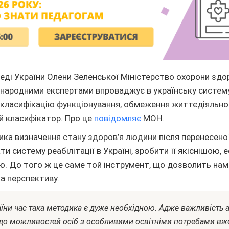
еді України Олени Зеленської Міністерство охорони здор
жнародними експертами впроваджує в українську систем
класифікацію функціонування, обмеження життєдіяльнос
й класифікатор. Про це
повідомляє
МОН.
ка визначення стану здоров’я людини після перенесеної
и систему реабілітації в Україні, зробити її якіснішою
. До того ж це саме той інструмент, що дозволить нам
 а перспективу.
їни час така методика є дуже необхідною. Адже важливість а
до можливостей осіб з особливими освітніми потребами вже 