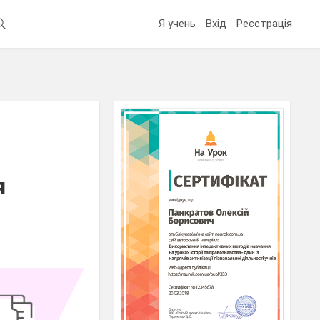
Я учень
Вхід
Реєстрація
я