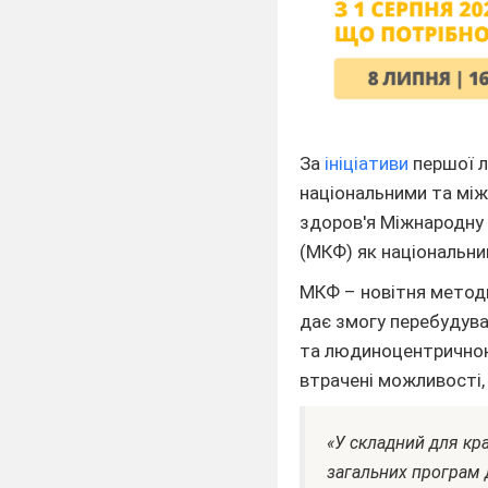
За
ініціативи
першої л
національними та мі
здоров'я Міжнародну 
(МКФ) як національни
МКФ – новітня методи
дає змогу перебудуват
та людиноцентричною
втрачені можливості,
«У складний для кра
загальних програм 