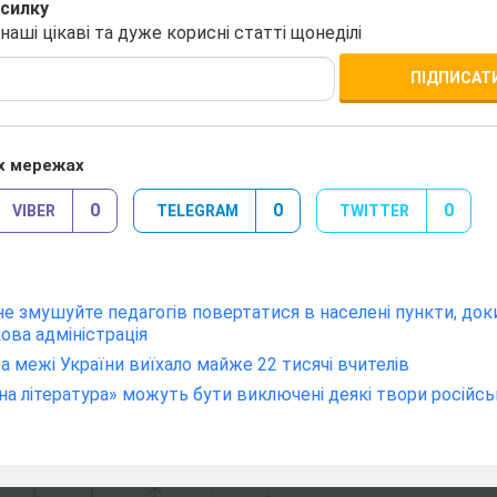
зсилку
ші цікаві та дуже корисні статті щонеділі
ПІДПИСАТ
х мережах
0
0
0
VIBER
TELEGRAM
TWITTER
 не змушуйте педагогів повертатися в населені пункти, док
ова адміністрація
За межі України виїхало майже 22 тисячі вчителів
жна література» можуть бути виключені деякі твори російс