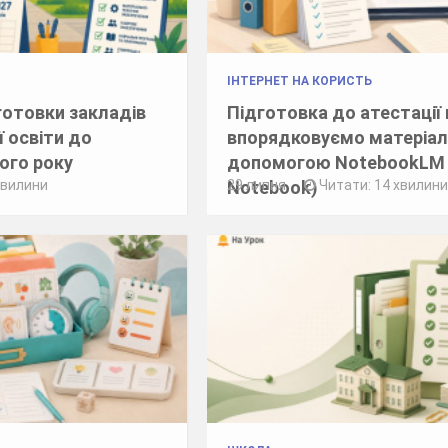
ІНТЕРНЕТ НА КОРИСТЬ
готовки закладів
Підготовка до атестації 
ї освіти до
впорядковуємо матеріал
ого року
допомогою NotebookLM 
Notebook)
хвилини
29 липня
Читати: 14 хвилин