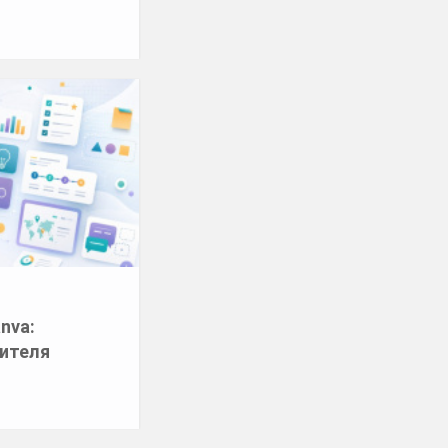
и
anva:
чителя