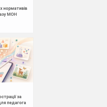
х нормативів
казу МОН
страції за
для педагога