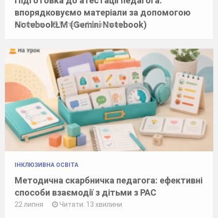
Підготовка до атестації педагога:
впорядковуємо матеріали за допомогою
NotebookLM (Gemini Notebook)
29 липня
Читати: 14 хвилини
ІНКЛЮЗИВНА ОСВІТА
Методична скарбничка педагога: ефективні
способи взаємодії з дітьми з РАС
22 липня
Читати: 13 хвилини