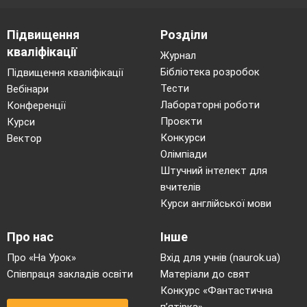
Підвищення
Розділи
кваліфікації
Журнал
Бібліотека розробок
Підвищення кваліфікації
Тести
Вебінари
Лабораторні роботи
Конференції
Проєкти
Курси
Конкурси
Вектор
Олімпіади
Штучний інтелект для
вчителів
Курси англійської мови
Про нас
Інше
Про «На Урок»
Вхід для учнів (naurok.ua)
Співпраця закладів освіти
Матеріали до свят
Конкурс «Фантастична