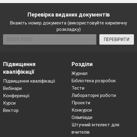
Перевірка виданих документів
Вкажіть номер документа (використовуйте кириличну
розкладку)
ПЕРЕВІРИТИ
Підвищення
Розділи
кваліфікації
Журнал
Бібліотека розробок
Підвищення кваліфікації
Тести
Вебінари
Лабораторні роботи
Конференції
Проєкти
Курси
Конкурси
Вектор
Олімпіади
Штучний інтелект для
вчителів