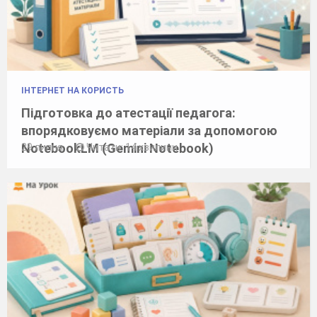
ІНТЕРНЕТ НА КОРИСТЬ
Підготовка до атестації педагога:
впорядковуємо матеріали за допомогою
NotebookLM (Gemini Notebook)
29 липня
Читати: 14 хвилини