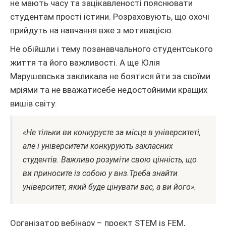
не мають часу та зацікавленості пояснювати
студентам прості істини. Розраховують, що охочі
прийдуть на навчання вже з мотивацією.
Не обійшли і тему позанавчального студентського
життя та його важливості. А ще Юлія
Марушевська закликала не боятися йти за своїми
мріями та не вважатисебе недостойними кращих
вишів світу:
«Не тільки ви конкуруєте за місце в університеті,
але і університети конкурують закласних
студентів. Важливо розуміти свою цінність, що
ви приносите із собою у внз.Треба знайти
університет, який буде цінувати вас, а ви його».
Організатор вебінару – проєкт STEM is FEM,