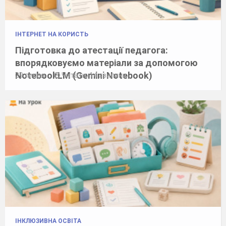
ІНТЕРНЕТ НА КОРИСТЬ
Підготовка до атестації педагога:
впорядковуємо матеріали за допомогою
NotebookLM (Gemini Notebook)
29 липня
Читати: 14 хвилини
ІНКЛЮЗИВНА ОСВІТА