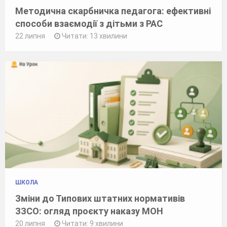
Методична скарбничка педагога: ефективні
способи взаємодії з дітьми з РАС
22 липня
Читати: 13 хвилини
ШКОЛА
Зміни до Типових штатних нормативів
ЗЗСО: огляд проєкту наказу МОН
20 липня
Читати: 9 хвилини