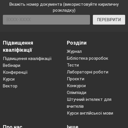
Вкажіть номер документа (використовуйте кириличну
розкладку)
ПЕРЕВІРИТИ
Підвищення
Розділи
кваліфікації
Журнал
Бібліотека розробок
Підвищення кваліфікації
Тести
Вебінари
Лабораторні роботи
Конференції
Проєкти
Курси
Конкурси
Вектор
Олімпіади
Штучний інтелект для
вчителів
Курси англійської мови
Про нас
Інше