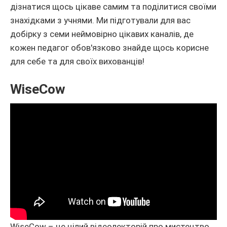
дізнатися щось цікаве самим та поділитися своїми
знахідками з учнями. Ми підготували для вас
добірку з семи неймовірно цікавих каналів, де
кожен педагог обов'язково знайде щось корисне
для себе та для своїх вихованців!
WiseCow
WiseCow – це цілий відеолекторій про мистецтво,