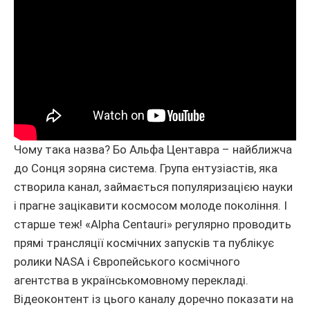
Чому така назва? Бо Альфа Центавра – найближча
до Сонця зоряна система. Група ентузіастів, яка
створила канал, займається популяризацією науки
і прагне зацікавити космосом молоде покоління. І
старше теж! «Alpha Centauri» регулярно проводить
прямі трансляції космічних запусків та публікує
ролики NASA і Європейського космічного
агентства в українськомовному перекладі.
Відеоконтент із цього каналу доречно показати на