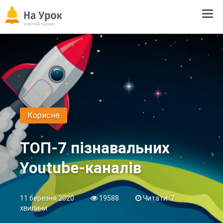
Tog
navi
Корисне
ТОП-7 пізнавальних
Youtube-каналів
11 березня 2020
19588
Читати: 7
хвилини