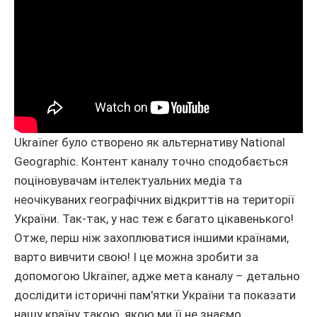
Ukraїner було створено як альтернативу National
Geographic. Контент каналу точно сподобається
поціновувачам інтелектуальних медіа та
неочікуваних географічних відкриттів на території
України. Так-так, у нас теж є багато цікавенького!
Отже, перш ніж захоплюватися іншими країнами,
варто вивчити свою! І це можна зробити за
допомогою Ukraїner, адже мета каналу – детально
дослідити історичні пам'ятки України та показати
нашу країну такою, якою ми її не знаємо.