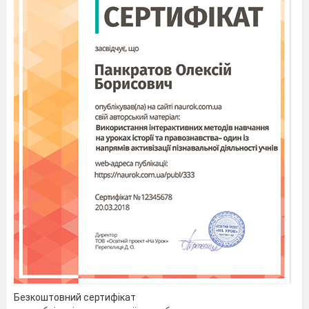
3
Глюкоза
Висновок:
_________________________________________
Доведіть наявність крохмалю в
виданих продуктах харчування: рис,
картопля, макарони, білий хліб.
1
Рис
2
Картопля
Безкоштовний сертифікат