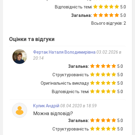
Відповідність темі
5.0
5. Після закінчення роботи приберіть робоче
Загальна:
5.0
місце, вимийте руки.
Всього відгуків: 2
Хід роботи
Оцінки та відгуки
У трьох склянках без підписів
Фертак Наталя Володимирівна
03.02.2026 в
знаходяться тверді речовини: сахароза,
20:14
глюкоза та крохмаль. Складіть план
Загальна:
5.0
експерименту та здійсніть реакції для
розпізнавання цих речовин.
Структурованість
5.0
Оригінальність викладу
5.0
Відповідність темі
5.0
Кулик Андрій
08.04.2020 в 18:59
№п/
Дослідження
Спостереження,
Можна відповіді?
п
рівняння реакцій
Загальна:
5.0
1
Структурованість
5.0