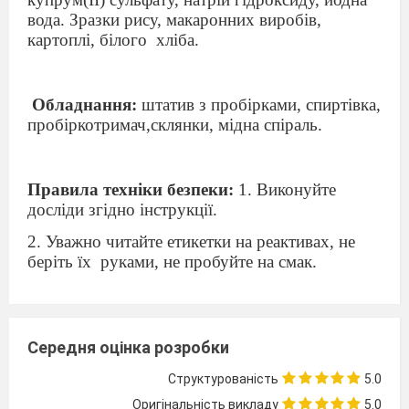
вода. Зразки рису, макаронних виробів,
картоплі, білого
хліба.
Обладнання:
штатив з пробірками, спиртівка,
пробіркотримач,склянки, мідна спіраль.
Правила техніки безпеки:
1. Виконуйте
досліди згідно інструкції.
2. Уважно читайте етикетки на реактивах, не
беріть їх
руками, не пробуйте на смак.
3. Дотримуйтесь правил протипожежної
безпеки при користуванні спиртівкою, при
роботі з легкозаймистими речовинами.
Середня оцінка розробки
4.Дотримуйтесь правил безпеки при роботі з
Структурованість
5.0
лугом, обережно нагрівайте пробірку, що
Оригінальність викладу
5.0
містить луг.