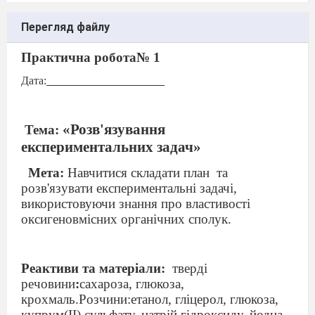
Перегляд файлу
Практична робота
№
1
Дата:
_____________________
«Розв'язування
Тема:
експериментальних задач»
Мета:
Навчитися складати план
та
розв'язувати експериментальні задачі,
використовуючи знання про властивості
оксигеновмісних органічних сполук.
Реактиви та матеріали:
тверді
речовини
:
сахароза, глюкоза,
крохмаль.Розчини:етанол, гліцерол, глюкоза,
купрум(ІІ) сульфату, натрій гідроксиду, йодна