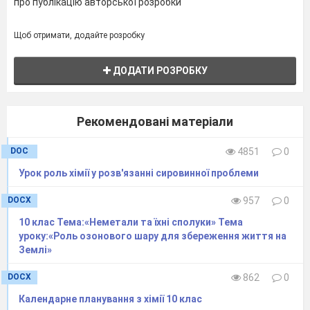
про публікацію авторської розробки
Щоб отримати, додайте розробку
3
Макарони
ДОДАТИ РОЗРОБКУ
Рекомендовані матеріали
4
Білий хліб
DOC
4851
0
Урок роль хімії у розв'язанні сировинної проблеми
DOCX
957
0
10 клас Тема:«Неметали та їхні сполуки» Тема
уроку:«Роль озонового шару для збереження життя на
Висновок:_________________________
Землі»
DOCX
862
0
Календарне планування з хімії 10 клас