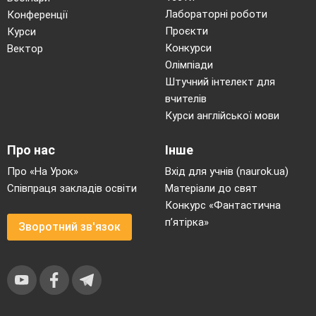
Обладнання:
штатив з пробірками, спиртівка,
Лабораторні роботи
Конференції
пробіркотримач.
Проєкти
Курси
Конкурси
Вектор
Олімпіади
Правила техніки безпеки:
1. Виконуйте
Штучний інтелект для
досліди згідно інструкції.
вчителів
2. Уважно читайте етикетки на реактивах, не
Курси англійської мови
беріть їх
руками, не пробуйте на смак.
Про нас
Інше
3. Дотримуйтесь правил протипожежної
безпеки при користуванні спиртівкою.
Про «На Урок»
Вхід для учнів (naurok.ua)
Співпраця закладів освіти
Матеріали до свят
4.Дотримуйтесь правил безпеки при роботі з
Конкурс «Фантастична
лугом та нітратною кислотою, обережно
нагрівайте пробірку, що містить кислоту.
п’ятірка»
Зворотний зв'язок
5. Після закінчення роботи приберіть робоче
місце, вимийте руки.