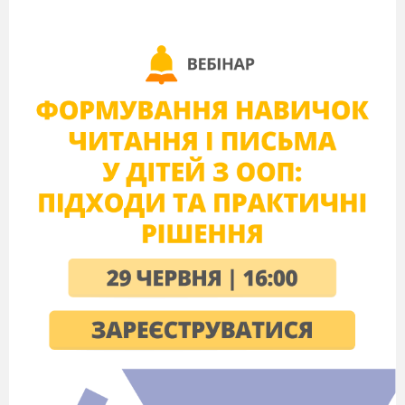
Здійсніть перетворення за схемою:
етанол → етаналь → оцтова кислота →
натрій ацетат
№п/
Дослідження
Спостереження,
п
рівняння реакцій
1
2
3