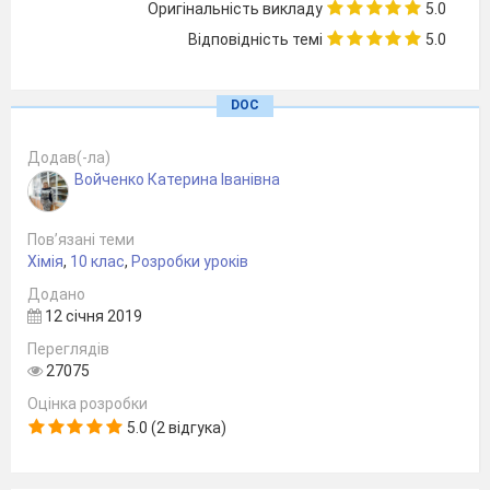
Оригінальність викладу
5.0
Відповідність темі
5.0
2
DOC
Додав(-ла)
Войченко Катерина Іванівна
3
Пов’язані теми
Хімія
,
10 клас
,
Розробки уроків
Додано
12 січня 2019
4
Переглядів
27075
Оцінка розробки
5.0 (2 відгука)
Висновок:________________________________