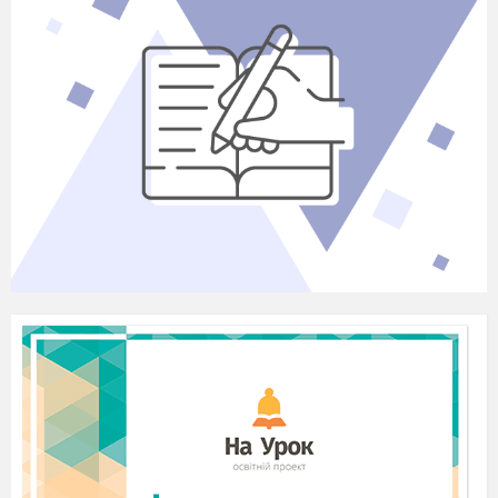
Висновок:________________________________
В трьох пробірках без підписів
знаходяться: етанол, гліцерол та глюкоза.
Як їх розпізнати за допомогою одного
реактиву?
№п/
Дослідження
Спостереження,
п
рівняння реакцій
1
Етанол
2
Гліцерол