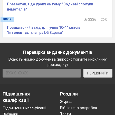
Презентація до уроку на тему " Водневі сполуки
неметалів"
DOCX
3336
0
Позакласний захід для учнів 10-11класів
"Інтелектуальна гра LG Еврика"
Перевірка виданих документів
Вкажіть номер документа (використовуйте кириличну
розкладку)
ПЕРЕВІРИТИ
Реактиви та матеріали:
розчин білка
курячого яйця( 1мл білка на 5мл насиченого
розчину кухонної солі), розчини нітратної
кислоти(1:3) , купрум(ІІ) сульфату, натрій
Підвищення
Розділи
гідроксиду.
кваліфікації
Журнал
Бібліотека розробок
Підвищення кваліфікації
Тести
Вебінари