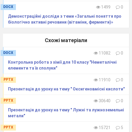
DOCX
1499
0
Демонстраційні досліди з теми «Загальні поняття про
біологічно активні речовини (вітаміни, ферменти)»
Схожі матеріали
DOCX
11082
0
​Контрольна робота з хімії для 10 класу "Неметалічні
елементи та їх сполуки"
PPTX
11910
0
Презентація до уроку на тему " Оксигеновмісні кислоти"
PPTX
30640
0
Презентація до уроку на тему " Лужні та лужноземельні
метали"
PPTX
15721
5