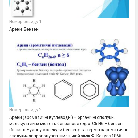
Номер слайду 1
Арени. Бензен
Номер слайду 2
Арени (ароматичні вуглеводні) – органічні сполуки,
молекули яких містять бензенове ядро. C6 H6 – бензен
(бензол)Будову молекули бензену та термін «ароматичні
сполуки» запропонував німецький хімік Ф. Кекулє 1865