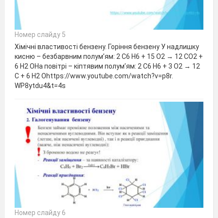
Номер слайду 5
Хімічні властивості бензену. Горіння бензену У надлишку
кисню – безбарвним полум’ям: 2 C6 H6 + 15 O2 → 12 CO2 +
6 H2 OНа повітрі – кіптявим полум’ям: 2 C6 H6 + 3 O2 → 12
C + 6 H2 Ohttps://www.youtube.com/watch?v=p8r.
WP8ytdu4&t=4s
Номер слайду 6