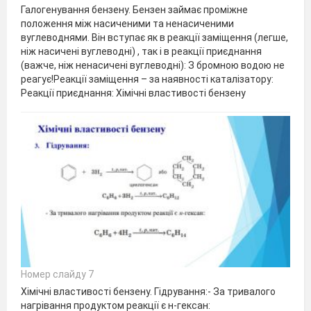
Галогенування бензену. Бензен займає проміжне
положення між насиченими та ненасиченими
вуглеводнями. Він вступає як в реакції заміщення (легше,
ніж насичені вуглеводні) , так і в реакції приєднання
(важче, ніж ненасичені вуглеводні): З бромною водою не
реагує!Реакції заміщення – за наявності каталізатору:
Реакції приєднання: Хімічні властивості бензену
Номер слайду 7
Хімічні властивості бензену. Гідрування:- За тривалого
нагрівання продуктом реакції є н-гексан: