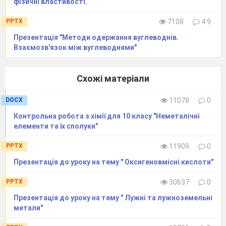
фізичні властивості.
PPTX
7108
4.9
Презентація "Методи одержання вуглеводнів.
Взаємозв'язок між вуглеводнями"
Схожі матеріали
DOCX
11078
0
​Контрольна робота з хімії для 10 класу "Неметалічні
елементи та їх сполуки"
PPTX
11909
0
Презентація до уроку на тему " Оксигеновмісні кислоти"
PPTX
30637
0
Презентація до уроку на тему " Лужні та лужноземельні
метали"