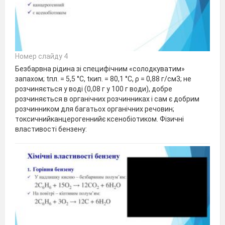
Номер слайду 4
Безбарвна рідина зі специфічним «солодкуватим»
запахом; tпл. = 5,5 °C, tкип. = 80,1 °C, ρ = 0,88 г/см3; не
розчиняється у воді (0,08 г у 100 г води), добре
розчиняється в органічних розчинниках і сам є добрим
розчинником для багатьох органічних речовин;
токсичнийканцерогеннийє ксенобіотиком. Фізичні
властивості бензену: