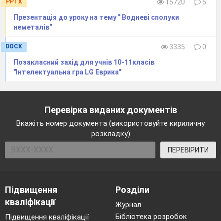
PPTX
15720
5
Презентація до уроку на тему " Водневі сполуки
неметалів"
DOCX
3335
0
Позакласний захід для учнів 10-11класів
"Інтелектуальна гра LG Еврика"
Перевірка виданих документів
Вкажіть номер документа (використовуйте кириличну
розкладку)
ПЕРЕВІРИТИ
Підвищення
Розділи
кваліфікації
Журнал
Бібліотека розробок
Підвищення кваліфікації