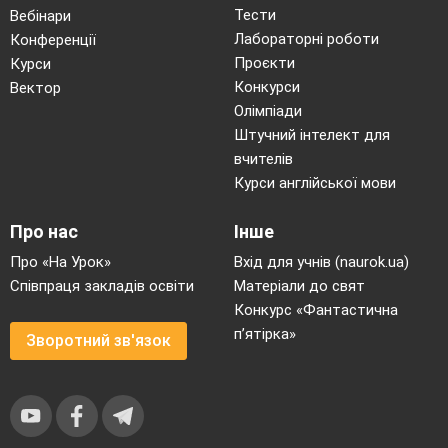
Тести
Вебінари
Лабораторні роботи
Конференції
Проєкти
Курси
Конкурси
Вектор
Олімпіади
Штучний інтелект для
вчителів
Курси англійської мови
Про нас
Інше
Про «На Урок»
Вхід для учнів (naurok.ua)
Співпраця закладів освіти
Матеріали до свят
Конкурс «Фантастична
п’ятірка»
Зворотний зв'язок