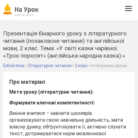
Tog
navi
Презентація бінарного уроку з літературного
читання (позакласне читання) та англійської
мови, 2 клас. Тема: «У світі казки чарівної.
«Троє поросят» (англійська народна казка).»
Бібліотека
Літературне читання
2 клас
Інтегровані уроки
Про матеріал
Мета уроку (літературне читання):
Формувати ключові компетентності:
Вміння вчитися
– навчати школярів
організовувати свою навчальну діяльність, мати
власну думку, обґрунтовувати її; активно слухати
текст; дотримуватися норм мовленнєвої