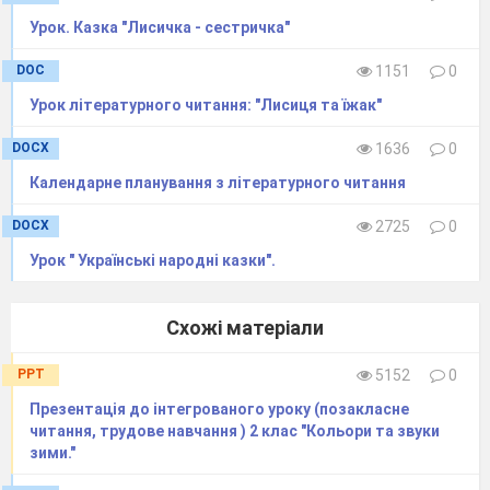
Урок. Казка "Лисичка - сестричка"
DOC
1151
0
Урок літературного читання: "Лисиця та їжак"
DOCX
1636
0
Календарне планування з літературного читання
DOCX
2725
0
Урок " Українські народні казки".
Схожі матеріали
PPT
5152
0
Презентація до інтегрованого уроку (позакласне
читання, трудове навчання ) 2 клас "Кольори та звуки
зими."