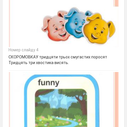
Номер слайду 4
СКОРОМОВКАУ тридцяти трьох смугастих поросят
Тридцять три хвостика висять.