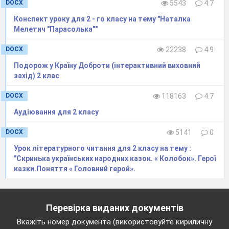
DOCX
5543
4.7
Конспект уроку для 2 - го класу на тему "Наталка
Мелетич "Парасолька""
DOCX
22238
4.9
Подорож у Країну Доброти (інтерактивний виховний
захід) 2 клас
DOCX
118163
4.7
Аудіювання для 2 класу
DOCX
5141
0
Урок літературного читання для 2 класу на тему :
"Скринька українських народних казок. « Колобок». Герої
казки.Поняття « Головний герой».
Перевірка виданих документів
Вкажіть номер документа (використовуйте кириличну