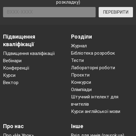
розкладку)
ПЕРЕВІРИТИ
Підвищення
Розділи
кваліфікації
Журнал
Бібліотека розробок
Підвищення кваліфікації
Тести
Вебінари
Лабораторні роботи
Конференції
Проєкти
Курси
Конкурси
Вектор
Олімпіади
Штучний інтелект для
вчителів
Курси англійської мови
Про нас
Інше
Про «На Урок»
Вхід для учнів (naurok.ua)