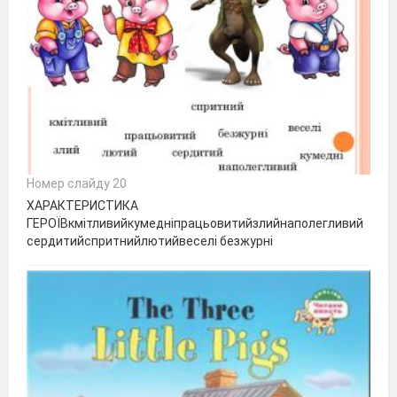
Номер слайду 20
ХАРАКТЕРИСТИКА
ГЕРОЇВкмітливийкумедніпрацьовитийзлийнаполегливий
сердитийспритнийлютийвеселі безжурні