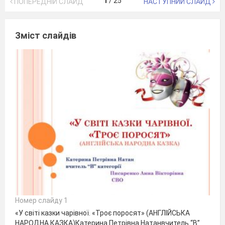
1
/
25
ПОПЕРЕДНІЙ СЛАЙД
НАСТУПНИЙ СЛАЙД
Зміст слайдів
Номер слайду 1
«У світі казки чарівної. «Троє поросят» (АНГЛІЙСЬКА
НАРОДНА КАЗКА)Катерина Петрівна Натанвчитель “В”