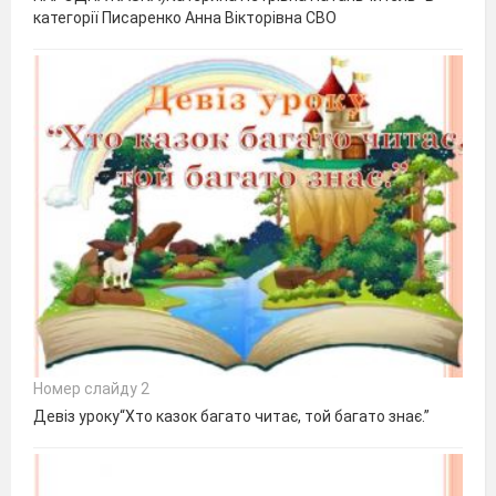
категорії Писаренко Анна Вікторівна СВО
Номер слайду 2
Девіз уроку“Хто казок багато читає, той багато знає.”