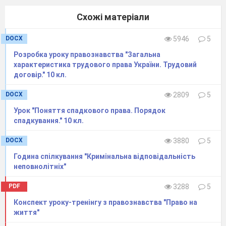
Схожі матеріали
DOCX
5946
5
Розробка уроку правознавства "Загальна
характеристика трудового права України. Трудовий
договір." 10 кл.
DOCX
2809
5
Урок "Поняття спадкового права. Порядок
спадкування." 10 кл.
DOCX
3880
5
Година спілкування "Кримінальна відповідальність
неповнолітніх"
PDF
3288
5
Конспект уроку-тренінгу з правознавства "Право на
життя"