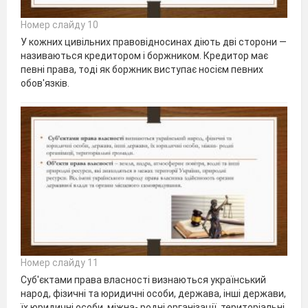
Номер слайду 10
У кожних цивільних правовідносинах діють дві сторони —
називаються кредитором і боржником. Кредитор має
певні права, тоді як боржник виступає носієм певних
обов'язків.
Номер слайду 11
Суб'єктами права власності визнаються український
народ, фізичні та юридичні особи, держава, інші держави,
їх юридичні особи, міжна- родні організації, територіальні