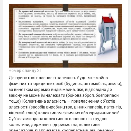
Номер слайду 21
До приватної власності належить будь-яке майно
фізичних та юридичних осіб (будинок, автомобіль, земля),
за винятком окремих видів майна, яке, відповідно до
закону, не може їм належати (бойова зброя, боєприпаси
тощо). Колективна власність — привласнення об’єктів
власності (засобів виробництва, цінних паперів, патентів,
ліцензій тощо) колективом фізичних або юридичних осіб.
Суб’єктами права колективної власності є трудові
колективи, державні підприємства, колективи
орендаторів, підприємств, кооперативів, акціонерних