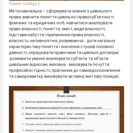
Номер слайду 2
Мета:навчальна – сформувати знання з цивільного
права; вивчити поняття цивільної правосуб’єктності
фізичних та юридичних осіб; навчитися аналізувати
право власності: поняття, зміст, види власності,
підстави набуття і припинення права власності,
власність неповнолітніх; розвиваюча - дати загальну
характеристику поняття і значення строків позовної
давності; опрацювати правочини та цивільні договори;
.розвивати уміння аналізувати суб’єкти та об’єкти
цивільних відносин; виховна - виховувати почуття
професійної гідності, прагнення до самовдосконалення
та саморозвитку, виховувати активну життєву позицію.