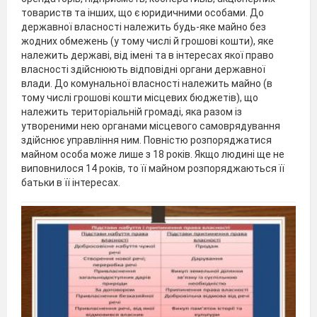
товариств та інших, що є юридичними особами. До
державної власності належить будь-яке майно без
жодних обмежень (у тому числі й грошові кошти), яке
належить державі, від імені та в інтересах якої право
власності здійснюють відповідні органи державної
влади. До комунальної власності належить майно (в
тому числі грошові кошти місцевих бюджетів), що
належить територіальній громаді, яка разом із
утвореними нею органами місцевого самоврядування
здійснює управління ним. Повністю розпоряджатися
майном особа може лише з 18 років. Якщо людині ще не
виповнилося 14 років, то її майном розпоряджаються її
батьки в її інтересах.