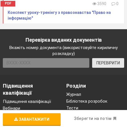
PDF
3590
0
Конспект уроку-тренінгу з правознавства "Право на
інформацію"
Перевірка виданих документів
Вкажіть номер документа (використовуйте кириличну
розкладку)
ПЕРЕВІРИТИ
Підвищення
Розділи
кваліфікації
Журнал
Бібліотека розробок
Підвищення кваліфікації
Тести
Вебінари
Лабораторні роботи
Конференції
Зберегти на потім
ЗАВАНТАЖИТИ
Проєкти
Курси