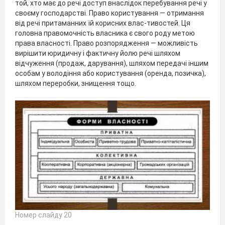
той, хто має до речі доступ внаслідок перебування речі у
своєму господарстві. Право користування — отримання
від речі притаманних їй корисних влас-тивостей. Ця
головна правомочність власника є свого роду метою
права власності. Право розпорядження — можливість
вирішити юридичну і фактичну йолю речі шляхом
відчуження (продаж, дарування), шляхом передачі іншим
особам у володіння або користування (оренда, позичка),
шляхом переробки, знищення тощо.
Номер слайду 20