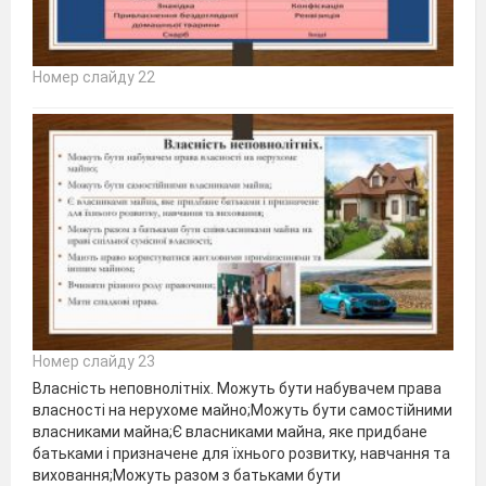
Номер слайду 22
Номер слайду 23
Власність неповнолітніх. Можуть бути набувачем права
власності на нерухоме майно;Можуть бути самостійними
власниками майна;Є власниками майна, яке придбане
батьками і призначене для їхнього розвитку, навчання та
виховання;Можуть разом з батьками бути