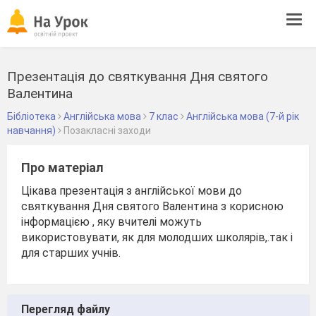
Tog
navi
Презентація до святкування Дня святого
Валентина
Бібліотека
Англійська мова
7 клас
Англійська мова (7-й рік
навчання)
Позакласні заходи
Про матеріал
Цікава презентація з англійської мови до
святкування Дня святого Валентина з корисною
інформацією , яку вчителі можуть
використовувати, як для молодших школярів,.так і
для старших учнів.
Перегляд файлу