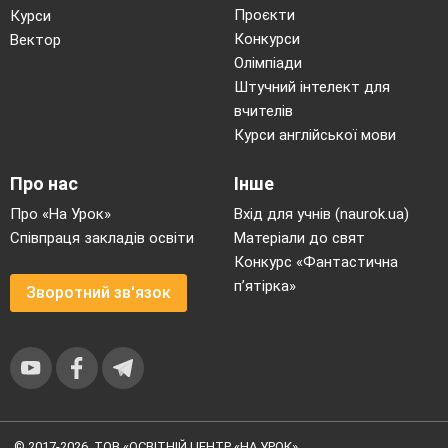
Проєкти
Курси
Конкурси
Вектор
Олімпіади
Штучний інтелект для
вчителів
Курси англійської мови
Про нас
Інше
Про «На Урок»
Вхід для учнів (naurok.ua)
Співпраця закладів освіти
Матеріали до свят
Конкурс «Фантастична
п’ятірка»
Зворотний зв'язок
© 2017-2026, ТОВ «ОСВІТНІЙ ЦЕНТР «НА УРОК»