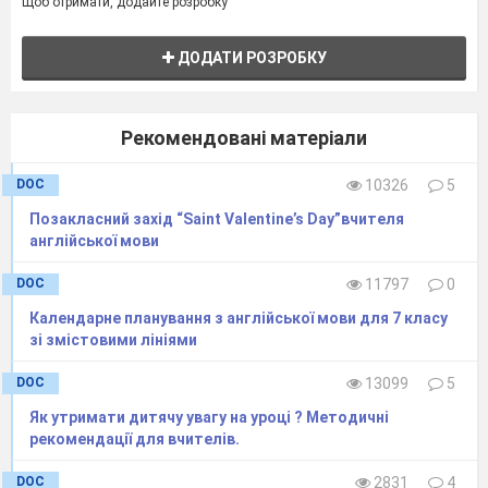
Щоб отримати, додайте розробку
ДОДАТИ РОЗРОБКУ
Рекомендовані матеріали
DOC
10326
5
Позакласний захід “Sаint Valentine’s Day”вчителя
англійської мови
DOC
11797
0
Календарне планування з англійської мови для 7 класу
зі змістовими лініями
DOC
13099
5
Як утримати дитячу увагу на уроці ? Методичні
рекомендації для вчителів.
DOC
2831
4