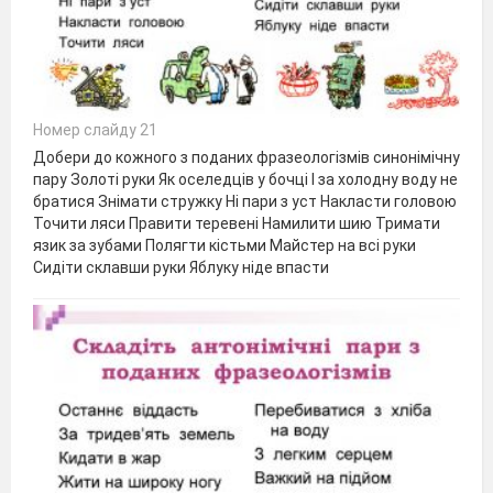
Номер слайду 21
Добери до кожного з поданих фразеологізмів синонімічну
пару Золоті руки Як оселедців у бочці І за холодну воду не
братися Знімати стружку Ні пари з уст Накласти головою
Точити ляси Правити теревені Намилити шию Тримати
язик за зубами Полягти кістьми Майстер на всі руки
Сидіти склавши руки Яблуку ніде впасти