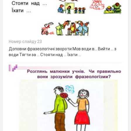
Номер слайду 23
Доповни фразеологічні звороти Мов води в… Вийти … з
води Тягти за … Стояти над … Їхати …