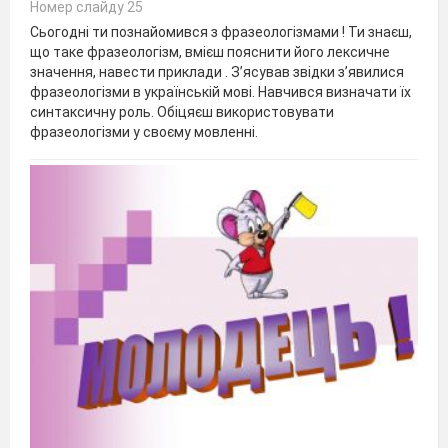
Номер слайду 25
Сьогодні ти познайомився з фразеологізмами ! Ти знаєш,
що таке фразеологізм, вмієш пояснити його лексичне
значення, навести приклади . З’ясував звідки з’явилися
фразеологізми в українській мові. Навчився визначати їх
синтаксичну роль. Обіцяєш використовувати
фразеологізми у своєму мовленні.