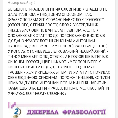
Номер слайду 9
БІЛЬШІСТЬ ФРАЗЕОЛОГІЧНИХ СЛОВНИКІВ УКЛАДЕНО НЕ
ЗА АЛФАВІТОМ, А ГНІЗДОВИМ СПОСОБОМ. ТАК,
ФРАЗЕОЛОГІЗМИ ЗГРУПОВАНО НАВКОЛО КЛЮЧОВОГО
(ОПОРНОГО, СТРИЖНЕВОГО) СЛОВА, У СЕРЕДИНІ Ж
ГНІЗДА ВИСЛОВИ ПОДАНІ ЗА АЛФАВІТОМ. ЧАСТО У
СЛОВНИКОВИХ СТАТТЯХ ДО ПОЯСНЮВАНИХ ВИСЛОВІВ
ДОДАНО ФРАЗЕОЛОГІЧНІ СИНОНІМИ Й АНТОНІМИ.
НАПРИКЛАД: ВІТЕР: ВІТЕР У ГОЛОВІ (ГРАЄ, СВИЩЕ І Т. ІН.)
У КОГОСЬ. ХТО-НЕБУДЬ ЛЕГКОВАЖНИЙ, НЕСЕРЙОЗНИЙ. -
ТИ Ж У МЕНЕ ВИРІС ПІД СТЕЛЮ , А В ГОЛОВІ ЩЕ ВІТЕР ВІЄ.
СИНОНІМ : ГОРОБЦІ ЦВІРІНЬКАЮТЬ У ГОЛОВІ. ВІТЕР У
КИШЕНЯХ СВИСТИТЬ (ГУДЕ, ГУЛЯЄ І Т. ІН.). НЕМАЄ
ГРОШЕЙ. - ХОЧ У КИШЕНЯХ ВІТЕР ГУЛЯЄ, А ТАТО ПОЧУВАЄ
СЕБЕ ЛЮДИНОЮ. СИНОНІМИ : ПОРОЖНЯ КИШЕНЯ, КОПІЙКИ
НЕМА ЗА ДУШЕЮ. АНТОНІМИ :ПОВНА КИШЕНЯ, НАБИТИЙ
ГАМАНЕЦЬ. ЗНАЧЕННЯ ФРАЗЕОЛОГІЗМІВ МОЖНА ЗНАЙТИ
У ФРАЗЕОЛОГІЧНОМУ СЛОВНИКУ