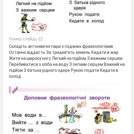
Номер слайду 22
Складіть антонімічні пари з поданих фразеологізмів
Останнє віддасть За тридев’ять земель Кидати в жар
Жити на широку ногу Легкий на підйом З важким серцем
Перебиватися з хліба на воду З легким серцем Важкий на
підйом З батька рідного здере Рукою подати Кидати в
холод