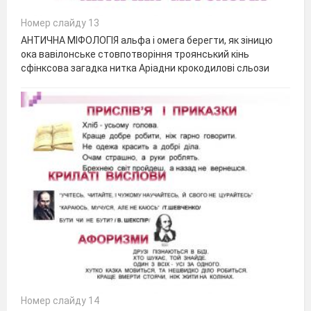
Номер слайду 13
АНТИЧНА МІФОЛОГІЯ альфа і омега берегти, як зіницю
ока вавілонське стовпотворіння троянський кінь
сфінксова загадка нитка Аріадни крокодилові сльози
Номер слайду 14