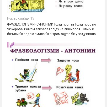
Номер слайду 15
ФРАЗЕОЛОГІЗМИ -СИНОНІМИ І слід пропав І слід простиг
Як корова язиком злизала І сліду не лишилося Тільки й
бачили Як водою змило Як вітром здуло Як у воду впало