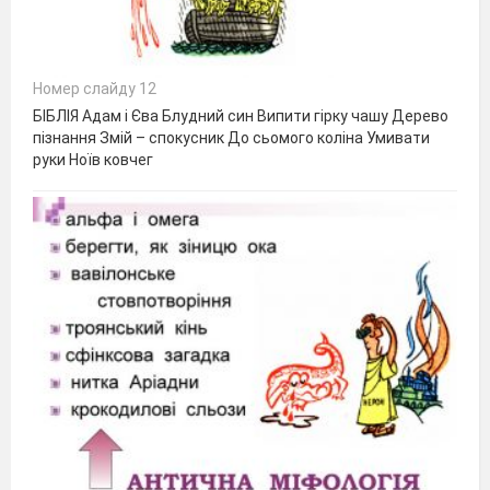
Номер слайду 12
БІБЛІЯ Адам і Єва Блудний син Випити гірку чашу Дерево
пізнання Змій – спокусник До сьомого коліна Умивати
руки Ноїв ковчег