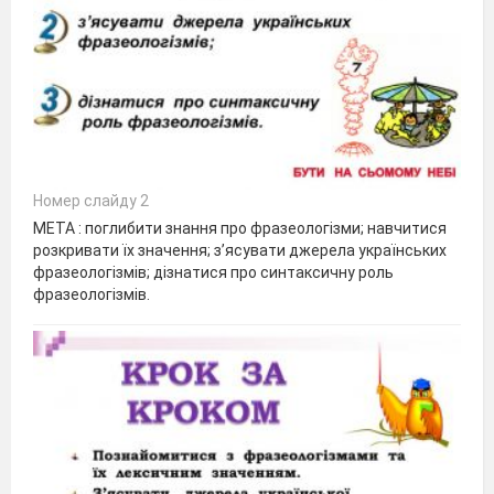
Номер слайду 2
МЕТА : поглибити знання про фразеологізми; навчитися
розкривати їх значення; з’ясувати джерела українських
фразеологізмів; дізнатися про синтаксичну роль
фразеологізмів.