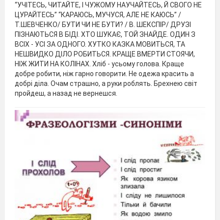
“УЧІТЕСЬ, ЧИТАЙТЕ, І ЧУЖОМУ НАУЧАЙТЕСЬ, Й СВОГО НЕ
ЦУРАЙТЕСЬ” “КАРАЮСЬ, МУЧУСЯ, АЛЕ НЕ КАЮСЬ” /
Т.ШЕВЧЕНКО/ БУТИ ЧИ НЕ БУТИ? / В. ШЕКСПІР/ ДРУЗІ
ПІЗНАЮТЬСЯ В БІДІ. ХТО ШУКАЄ, ТОЙ ЗНАЙДЕ. ОДИН З
ВСІХ - УСІ ЗА ОДНОГО. ХУТКО КАЗКА МОВИТЬСЯ, ТА
НЕШВИДКО ДІЛО РОБИТЬСЯ. КРАЩЕ ВМЕРТИ СТОЯЧИ,
НІЖ ЖИТИ НА КОЛІНАХ. Хліб - усьому голова. Краще
добре робити, ніж гарно говорити. Не одежа красить а
добрі діла. Очам страшно, а руки роблять. Брехнею світ
пройдеш, а назад не вернешся.