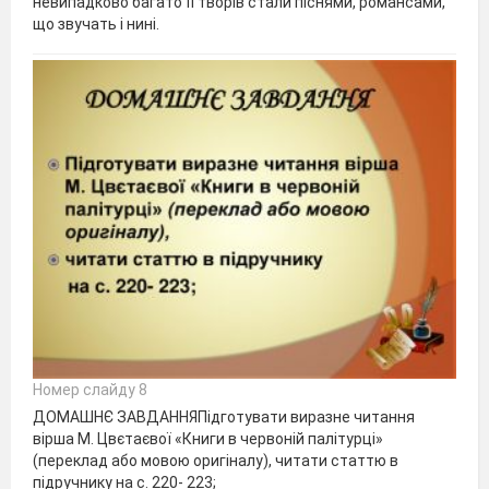
невипадково багато її творів стали піснями, романсами,
що звучать і нині.
Номер слайду 8
ДОМАШНЄ ЗАВДАННЯПідготувати виразне читання
вірша М. Цвєтаєвої «Книги в червоній палітурці»
(переклад або мовою оригіналу), читати статтю в
підручнику на с. 220- 223;