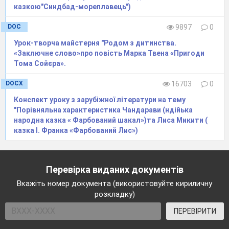
казкою"Синдбад-мореплавець")
DOC
9897
0
Урок-творча майстерня "Родом з дитинства.
«Заключне слово»про повість Марка Твена «Пригоди
Тома Сойєра».
DOCX
16703
0
Конспект уроку з зарубіжної літератури на тему
"Порівняльна характеристика Чандарави (ндійька
народна казка « Фарбований шакал»)та Лиса Микити (
казка І. Франка «Фарбований Лис»)
Перевірка виданих документів
Вкажіть номер документа (використовуйте кириличну
розкладку)
ПЕРЕВІРИТИ