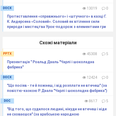
DOCX
13019
0
Протиставлення «справжнього» і «штучного» в казці Г.
К. Андерсена «Соловей». Соловей як втілення сили
природи і мистецтва Урок-подорож з елементами гри
Схожі матеріали
PPTX
45308
5
Презентація " Роальд Дааль "Чарлі і шоколадна
фабрика"
DOCX
12424
0
"Що посіяв - те й пожнеш, і від розплати не втечеш" (за
повістю-казкою Р. Даала "Чарлі і шоколадна фабрика")
DOC
8617
5
"Від того, що судилося людині, нікуди не втечеш і ніде
не сховаєшся" (за арабською народною