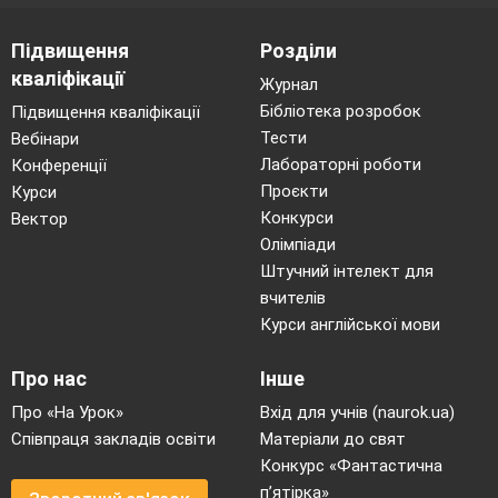
Підвищення
Розділи
кваліфікації
Журнал
Бібліотека розробок
Підвищення кваліфікації
Тести
Вебінари
Лабораторні роботи
Конференції
Проєкти
Курси
Конкурси
Вектор
Олімпіади
Штучний інтелект для
вчителів
Курси англійської мови
Про нас
Інше
Про «На Урок»
Вхід для учнів (naurok.ua)
Співпраця закладів освіти
Матеріали до свят
Конкурс «Фантастична
п’ятірка»