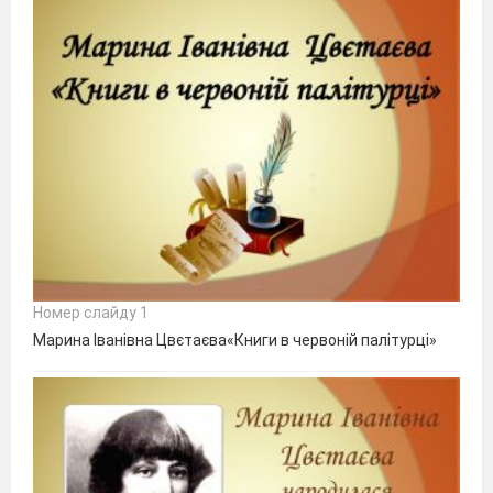
Номер слайду 1
Марина Іванівна Цвєтаєва«Книги в червоній палітурці»