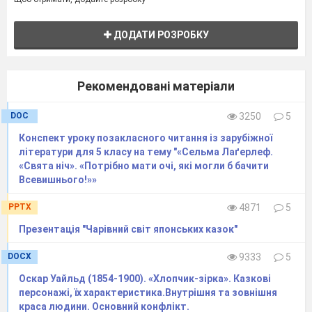
ДОДАТИ РОЗРОБКУ
Рекомендовані матеріали
DOC
3250
5
Конспект уроку позакласного читання із зарубіжної
літератури для 5 класу на тему "«Сельма Лаґерлеф.
«Свята ніч». «Потрібно мати очі, які могли б бачити
Всевишнього!»»
PPTX
4871
5
Презентація "Чарівний світ японських казок"
DOCX
9333
5
Оскар Уайльд (1854-1900). «Хлопчик-зірка». Казкові
персонажі, їх характеристика.Внутрішня та зовнішня
краса людини. Основний конфлікт.