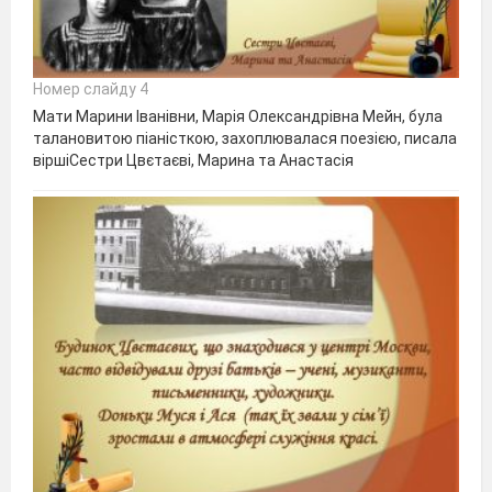
Номер слайду 4
Мати Марини Іванівни, Марія Олександрівна Мейн, була
талановитою піаністкою, захоплювалася поезією, писала
віршіСестри Цвєтаєві, Марина та Анастасія