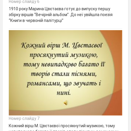
Номер слайду 6
1910 року Марина Цвєтаєва готує до випуску першу
збірку віршів “Вечірній альбом”. До неї увійшла поезія
“Книги в червоній палітурці”
Номер слайду 7
Кожний вірш М. Цвєтаєвої просякнутий музикою, тому