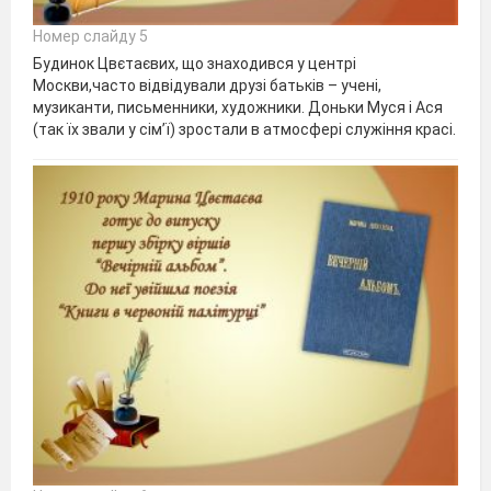
Номер слайду 5
Будинок Цвєтаєвих, що знаходився у центрі
Москви,часто відвідували друзі батьків – учені,
музиканти, письменники, художники. Доньки Муся і Ася
(так їх звали у сім’ї) зростали в атмосфері служіння красі.