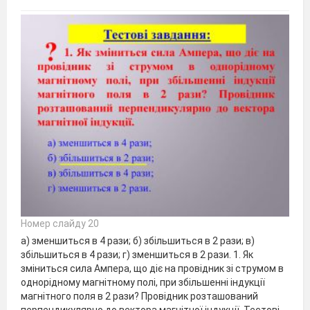
Номер слайду 20
а) зменшиться в 4 рази; б) збільшиться в 2 рази; в)
збільшиться в 4 рази; г) зменшиться в 2 рази. 1. Як
зміниться сила Ампера, що діє на провідник зі струмом в
однорідному магнітному полі, при збільшенні індукції
магнітного поля в 2 рази? Провідник розташований
перпендикулярно до вектора магнітної індукції. Тестові