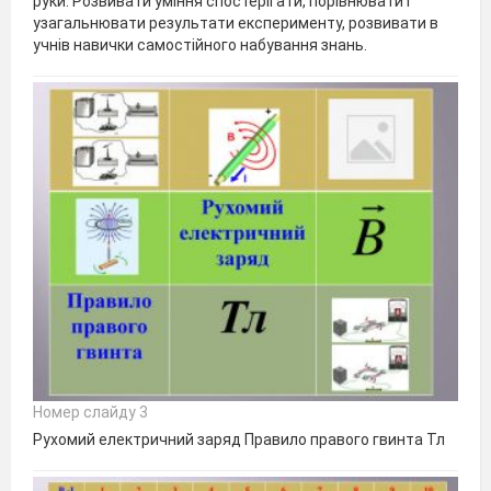
руки. Розвивати уміння спостерігати, порівнювати і
узагальнювати результати експерименту, розвивати в
учнів навички самостійного набування знань.
Номер слайду 3
Рухомий електричний заряд Правило правого гвинта Тл