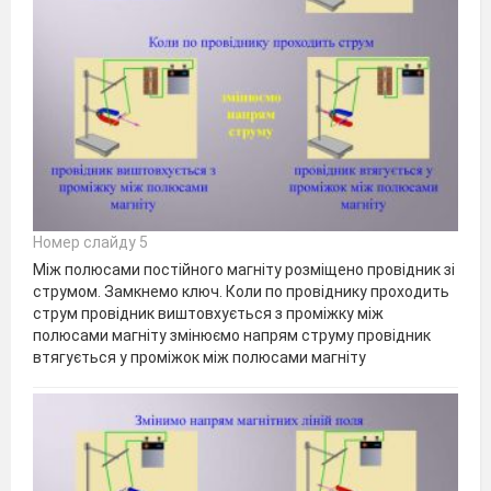
Номер слайду 5
Між полюсами постійного магніту розміщено провідник зі
струмом. Замкнемо ключ. Коли по провіднику проходить
струм провідник виштовхується з проміжку між
полюсами магніту змінюємо напрям струму провідник
втягується у проміжок між полюсами магніту