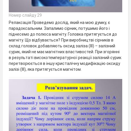
Номер слайду 29
Релаксація Проведемо дослід, який на мою думку, є
парадоксальним. Запалимо сірник, потушимо його і
піднесемо до полюса магніту. Головка притягується до
магніту. Що відбувається? При виробництві сірників в
склад головок добавляють оксид заліза (ІІІ) – залізний
сурик, який не має магнітних властивостей. При згорянні
в результаті високотемпературної реакції залізний сурик
перетворюється в іншу кристалічну модифікацію оксиду
залізі (ІІІ), яка притягується магнітом.