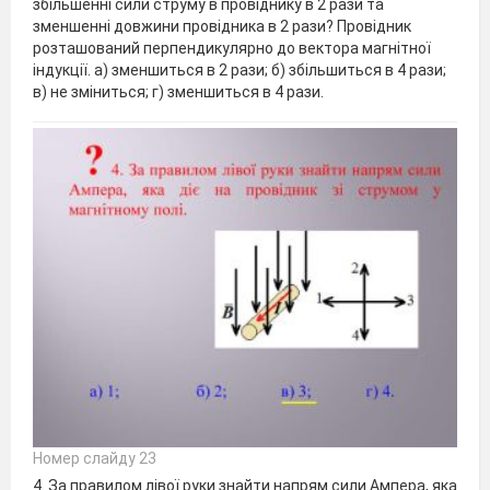
збільшенні сили струму в провіднику в 2 рази та
зменшенні довжини провідника в 2 рази? Провідник
розташований перпендикулярно до вектора магнітної
індукції. а) зменшиться в 2 рази; б) збільшиться в 4 рази;
в) не зміниться; г) зменшиться в 4 рази.
Номер слайду 23
4. За правилом лівої руки знайти напрям сили Ампера, яка