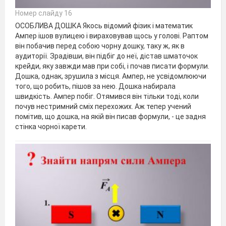
Номер слайду 16
ОСОБЛИВА ДОШКА Якось відомий фізик і математик
Ампер ішов вулицею і вираховував щось у голові. Раптом
він побачив перед собою чорну дошку, таку ж, як в
аудиторії. Зрадівши, він підбіг до неї, дістав шматочок
крейди, яку завжди мав при собі, і почав писати формули.
Дошка, однак, зрушила з місця. Ампер, не усвідомлюючи
того, що робить, пішов за нею. Дошка набирала
швидкість. Ампер побіг. Отямився він тільки тоді, коли
почув нестримний сміх перехожих. Аж тепер учений
помітив, що дошка, на якій він писав формули, - це задня
стінка чорної карети.