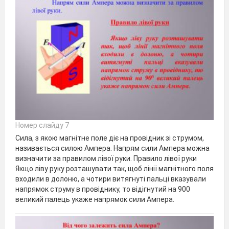
Номер слайду 7
Сила, з якою магнітне поле діє на провідник зі струмом,
називається силою Ампера. Напрям сили Ампера можна
визначити за правилом лівої руки. Правило лівої руки
Якщо ліву руку розташувати так, щоб лінії магнітного поля
входили в долоню, а чотири витягнуті пальці вказували
напрямок струму в провіднику, то відігнутий на 900
великий палець укаже напрямок сили Ампера.