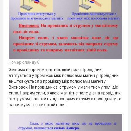
Номер слайду 6
Змінимо напрям магнітних ліній поля Провідник
втягується у проміжок між полюсами магніту Провідник
виштовхується з проміжку між полюсами магніту
Висновок: На провідник зі струмом у магнітному полі діє
сила. Напрям сили, з якою магнітне поле діє на провідник
зі струмом, залежить від напряму струму в провіднику та
напряму магнітних ліній поля.