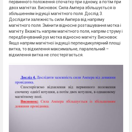
первинного положення спочатку при одному, а потім при
двох магнітах. Висновок: Сила Ампера збільшується із
збільшенням індукції магнітного поля. Дослід 3.
Дослідити залежність сили Ампера від напряму
магнітного поля. Змінити відносне розташування мотка і
магніту. Вкажіть напрям магнітного поля, напрям струму і
передбачуваний рух мотка відносно магніту. Висновок:
Якщо напрям магнітної індукції перпендикулярний площі
витка, то відхилення максимальне, паралельний –
відхилення витка не спостерігається.