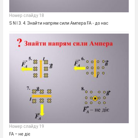
Номер слайду 18
S N I 3. 4. Знайти напрям сили Ампера FA - до нас
Номер слайду 19
FA – не діє