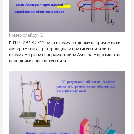
Номер слайду 12
І1 І1 І2 І2 В1 В2 F12 сила струму-в одному напрямку сили
ампера – назустріч провідники притягуються сила
струму – в різних напрямках сили Ампера – протилежні
провідники відштовхуються