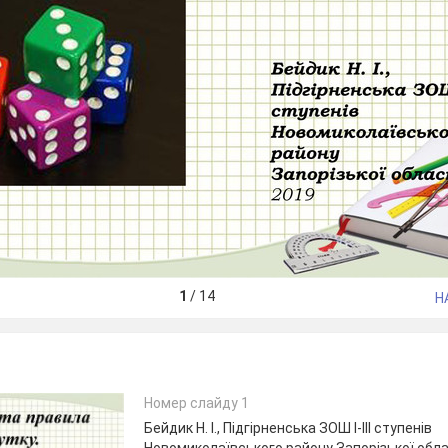
1
/
14
Н
Номер слайду 1
Бейдик Н. І., Підгірненська ЗОШ І-ІІІ ступенів