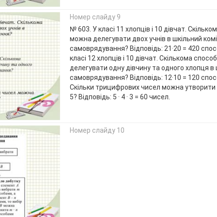
Номер слайду 9
№ 603. У класі 11 хлопців і 10 дівчат. Скільк
можна делегувати двох учнів в шкільний ком
самоврядування? Відповідь: 21·20 = 420 спос
класі 12 хлопців і 10 дівчат. Скількома спос
делегувати одну дівчину та одного хлопця в 
самоврядування? Відповідь: 12·10 = 120 спос
Скільки трицифрових чисел можна утворити з ц
5? Відповідь: 5 · 4 · 3 = 60 чисел.
Номер слайду 10