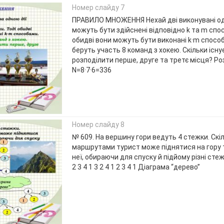
Номер слайду 7
ПРАВИЛО МНОЖЕННЯ Нехай дві виконувані одн
можуть бути здійснені відповідно k та m спо
обидві вони можуть бути виконані k·m способ
беруть участь 8 команд з хокею. Скільки існу
розподілити перше, друге та третє місця? Ро
N=8·7·6=336
Номер слайду 8
№ 609. На вершину гори ведуть 4 стежки. Скі
маршрутами турист може піднятися на гору 
неї, обираючи для спуску й підйому різні стежк
2 3 4 1 3 2 4 1 2 3 4 1 Діаграма “дерево”