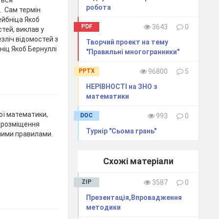
робота
. Сам термін
ейбніца Якоб
PDF
3643
0
стей, виклав у
зліч відомостей з
Творчий проект на тему
ніц Якоб Бернуллі
"Правильні многогранники"
PPTX
96800
5
НЕРІВНОСТІ на ЗНО з
математики
ої математики,
DOC
993
0
а розміщення
Турнір "Сьома грань"
аними правилами.
Схожі матеріали
ZIP
3587
0
Презентація,Впровадження
методики