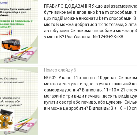
ПРАВИЛО ДОДАВАННЯ Якщо дві взаємовиключ
бути виконані відповідно k та m способами, т
цих подій можна виконати k+m способами. З 
місто В можна добратися 12 потягами, 3 літа
автобусами. Скількома способами можна доб
у місто В? Розв'язання. N=12+3+23=38.
Номер слайду 6
№ 602. У класі 11 хлопців і 10 дівчат. Скільк
можна делегувати одного учня в шкільний ко
самоврядування? Відповідь: 11+10 = 21 спос
магазині є три види печива і десять видів цук
купити сестрі або печиво, або цукерки. Скіл
він може це зробити? Відповідь: 3 + 10 =13 с