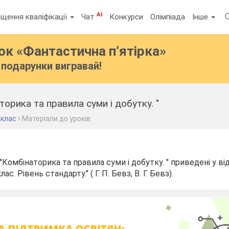
AI
щення кваліфікації
Чат
Конкурси
Олімпіада
Інше
бок
«Фантастична п’ятірка»
подарунки вигравай!
орика та правила суми і добутку. "
 клас
Матеріали до уроків
"Комбінаторика та правила суми і добутку. " приведені у ві
ас. Рівень стандарту." ( Г. П. Бевз, В. Г. Бевз).