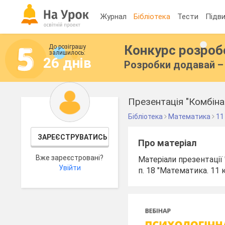
Журнал
Бібліотека
Тести
Підви
Конкурс розро
До розіграшу
залишилось:
26 днів
Розробки додавай – 
Презентація "Комбінат
Бібліотека
Математика
11
ЗАРЕЄСТРУВАТИСЬ
Про матеріал
Вже зареєстровані?
Матеріали презентації 
Увійти
п. 18 "Математика. 11 кл