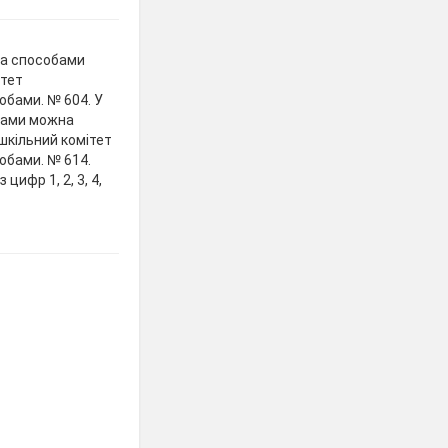
ома способами
ітет
обами. № 604. У
обами можна
шкільний комітет
обами. № 614.
ифр 1, 2, 3, 4,