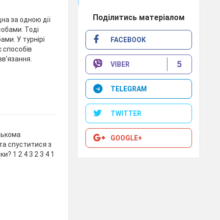
Поділитись матеріалом
а за одною дії
собами. Тоді
ами. У турнірі
FACEBOOK
є способів
зв'язання.
5
VIBER
TELEGRAM
TWITTER
лькома
GOOGLE+
та спуститися з
и? 1 2 4 3 2 3 4 1