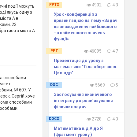
PPTX
4902
4.3
ні події можуть
оді якусь одну з
Урок -конференція з
міста А в
презентацією на тему «Задачі
ками, 23
на знаходження найбільшого
ратися з міста А
та найменшого значень
фунції»
PPT
46095
4.7
Презентація до уроку з
математики "Тіла обертання.
Циліндр".
ома способами
мітет
DOC
5669
5
обами. № 607. У
Застосування визначеного
ерок. Сергій хоче
інтегралу до розв’язування
ькома способами
фізичних задач
пособами.
DOCX
2728
4.3
Математика від А до Я
(фрагмент уроку )