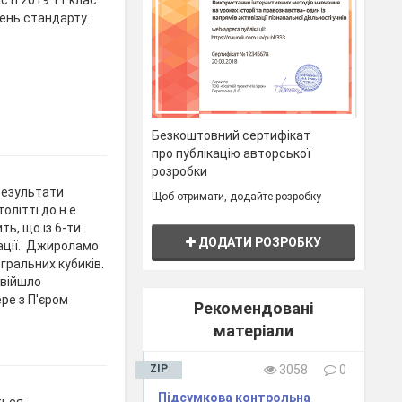
ті 2019 11 клас.
вень стандарту.
Безкоштовний сертифікат
про публікацію авторської
розробки
 результати
Щоб отримати, додайте розробку
олітті до н.е.
ть, що із 6-ти
ДОДАТИ РОЗРОБКУ
нації. Джироламо
ральних кубиків.
увійшло
ре з П'єром
Рекомендовані
матеріали
ZIP
3058
0
Підсумкова контрольна
ться