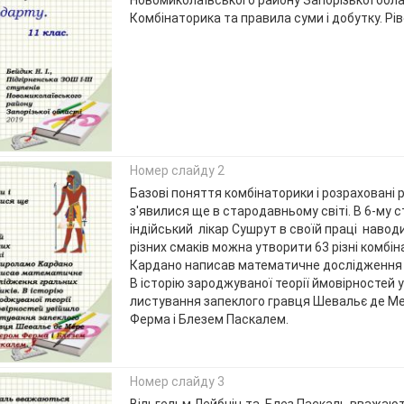
Новомиколаївського району Запорізької облас
Комбінаторика та правила суми і добутку. Рі
Номер слайду 2
Базові поняття комбінаторики і розраховані
з'явилися ще в стародавньому світі. В 6-му ст
індійський лікар Сушрут в своїй праці наводи
різних смаків можна утворити 63 різні комбі
Кардано написав математичне дослідження г
В історію зароджуваної теорії ймовірностей 
листування запеклого гравця Шевальє де Ме
Ферма і Блезем Паскалем.
Номер слайду 3
Вільгельм Лейбніц та Блез Паскаль вважаю