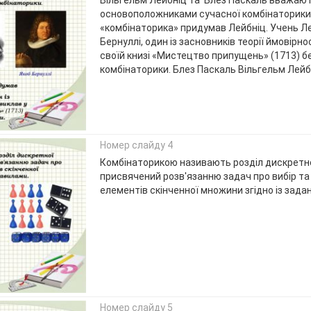
основоположниками сучасної комбінаторики
«комбінаторика» придумав Лейбніц. Учень Л
Бернуллі, один із засновників теорії ймовірно
своїй книзі «Мистецтво припущень» (1713) бе
комбінаторики. Блез Паскаль Вільгельм Лейб
Номер слайду 4
Комбінаторикою називають розділ дискретн
присвячений розв'язанню задач про вибір т
елементів скінченної множини згідно із зад
Номер слайду 5