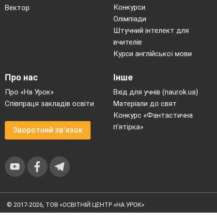
Конкурси
Вектор
Олімпіади
Штучний інтелект для
вчителів
Курси англійської мови
Про нас
Інше
Про «На Урок»
Вхід для учнів (naurok.ua)
Співпраця закладів освіти
Матеріали до свят
Конкурс «Фантастична
п’ятірка»
Зворотний зв'язок
© 2017-2026, ТОВ «ОСВІТНІЙ ЦЕНТР «НА УРОК»
Угода користувача
|
Умови користування
|
Політика