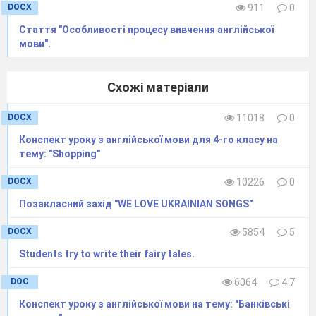
DOCX
911
0
Стаття "Особливості процесу вивчення англійської
мови".
Схожі матеріали
DOCX
11018
0
Конспект уроку з англійської мови для 4-го класу на
тему: "Shopping"
DOCX
10226
0
Позакласний захід "WE LOVE UKRAINIAN SONGS"
DOCX
5854
5
Students try to write their fairy tales.
DOC
6064
4.7
Конспект уроку з англійської мови на тему: "Банківські