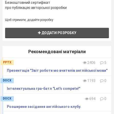
Безкоштовний сертифікат
про публікацію авторської розробки
Щоб отримати, додайте розробку
ДОДАТИ РОЗРОБКУ
Рекомендовані матеріали
PPTX
2406
5
Презентація "Звіт роботи мо вчителів англійської мови"
DOCX
1193
0
Інтелектуальна гра-батл "Let's compete!"
DOCX
694
0
Розширене засідання англійського клубу.