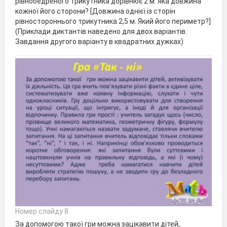
рівнобедреного трикутника дорівнює 2 м. Яка довжина
кожної його сторони? [Довжина однієї із сторін
рівностороннього трикутника 2,5 м. Який його периметр?]
(Приклади диктантів наведено для двох варіантів.
Завдання другого варіанту в квадратних дужках)
Номер слайду 8
За допомогою такої гри можна зацікавити дітей,