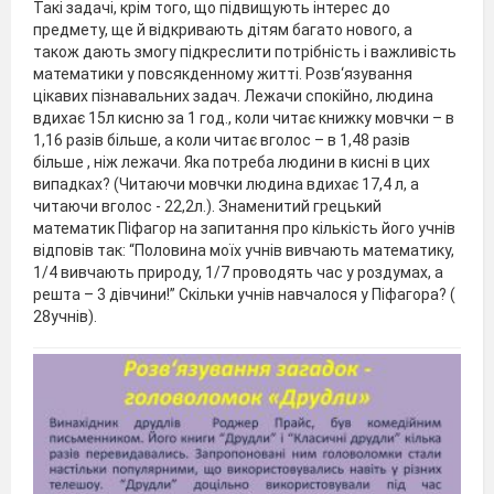
Такі задачі, крім того, що підвищують інтерес до
предмету, ще й відкривають дітям багато нового, а
також дають змогу підкреслити потрібність і важливість
математики у повсякденному житті. Розв‘язування
цікавих пізнавальних задач. Лежачи спокійно, людина
вдихає 15л кисню за 1 год., коли читає книжку мовчки – в
1,16 разів більше, а коли читає вголос – в 1,48 разів
більше , ніж лежачи. Яка потреба людини в кисні в цих
випадках? (Читаючи мовчки людина вдихає 17,4 л, а
читаючи вголос - 22,2л.). Знаменитий грецький
математик Піфагор на запитання про кількість його учнів
відповів так: “Половина моїх учнів вивчають математику,
1/4 вивчають природу, 1/7 проводять час у роздумах, а
решта – 3 дівчини!” Скільки учнів навчалося у Піфагора? (
28учнів).