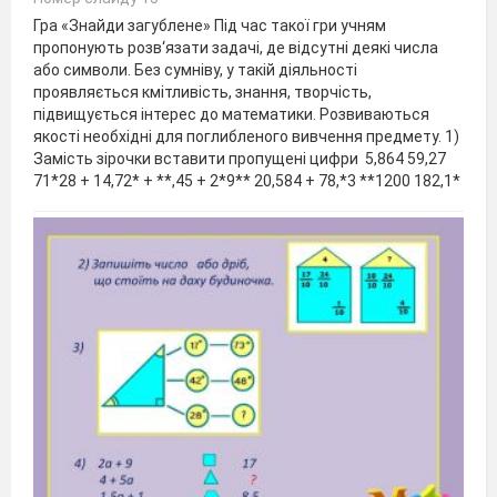
Гра «Знайди загублене» Під час такої гри учням
пропонують розв‘язати задачі, де відсутні деякі числа
або символи. Без сумніву, у такій діяльності
проявляється кмітливість, знання, творчість,
підвищується інтерес до математики. Розвиваються
якості необхідні для поглибленого вивчення предмету. 1)
Замість зірочки вставити пропущені цифри 5,864 59,27
71*28 + 14,72* + **,45 + 2*9** 20,584 + 78,*3 **1200 182,1*