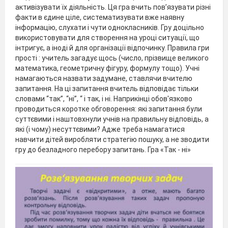
активізувати їх діяльність. Ця гра вчить пов’язувати різні
факти в єдине ціле, систематизувати вже наявну
інформацію, слухати і чути однокласників. Гру доцільно
використовувати для створення на уроці ситуації, що
інтригує, а іноді й для організації відпочинку. Правила гри
прості : учитель загадує щось (число, прізвище великого
математика, геометричну фігуру, формулу тощо). Учні
намагаються назвати задумане, ставлячи вчителю
запитання. На ці запитання вчитель відповідає тільки
словами “так”, “ні”, “ і так, і ні. Наприкінці обов'язково
проводиться коротке обговорення: які запитання були
суттєвими і наштовхнули учнів на правильну відповідь, а
які (і чому) несуттєвими? Адже треба намагатися
навчити дітей виробляти стратегію пошуку, а не зводити
гру до безладного перебору запитань. Гра «Так - ні»