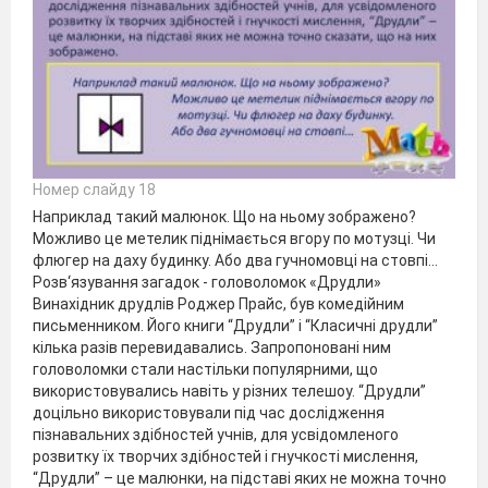
Номер слайду 18
Наприклад такий малюнок. Що на ньому зображено?
Можливо це метелик піднімається вгору по мотузці. Чи
флюгер на даху будинку. Або два гучномовці на стовпі…
Розв‘язування загадок - головоломок «Друдли»
Винахідник друдлів Роджер Прайс, був комедійним
письменником. Його книги “Друдли” і “Класичні друдли”
кілька разів перевидавались. Запропоновані ним
головоломки стали настільки популярними, що
використовувались навіть у різних телешоу. “Друдли”
доцільно використовували під час дослідження
пізнавальних здібностей учнів, для усвідомленого
розвитку їх творчих здібностей і гнучкості мислення,
“Друдли” – це малюнки, на підставі яких не можна точно