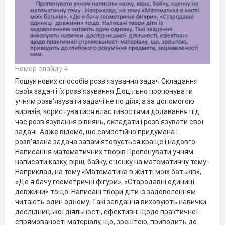
Номер слайду 4
Пошук нових способів розв'язування задач Складання
своїх задач і їх розв'язування Доцільно пропонувати
учням розв‘язувати задачі не по діях, а за допомогою
виразів, користуватися властивостями додавання під
час розв‘язування рівнянь, складати і розв‘язувати свої
задачі. Адже відомо, що самостійно придумана і
розв‘язана задача запам‘ятовується краще і надовго.
Написання математичних творів Пропонувати учням
написати казку, вірш, байку, сценку на математичну тему .
Наприклад, на тему «Математика в житті моїх батьків»,
«Де я бачу геометричні фігури», «Стародавні одиниці
довжини» тощо. Написані твори діти із задоволенням
читають один одному. Такі завдання виховують навички
дослідницької діяльності, ефективні щодо практичної
спрямованості матеріалу, що, зрештою, приводить до