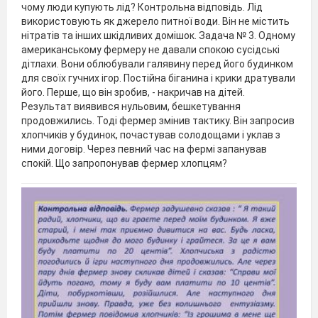
чому люди купують лід? Контрольна відповідь. Лід
використовують як джерело питної води. Він не містить
нітратів та інших шкідливих домішок. Задача № 3. Одному
американському фермеру не давали спокою сусідські
дітлахи. Вони облюбували галявину перед його будинком
для своїх гучних ігор. Постійна біганина і крики дратували
його. Перше, що він зробив, - накричав на дітей.
Результат виявився нульовим, бешкетування
продовжились. Тоді фермер змінив тактику. Він запросив
хлопчиків у будинок, почастував солодощами і уклав з
ними договір. Через певний час на фермі запанував
спокій. Що запропонував фермер хлопцям?