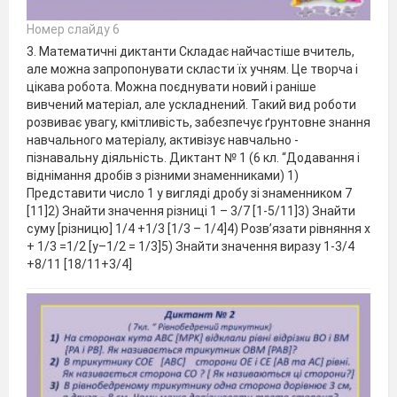
Номер слайду 6
3. Математичні диктанти Складає найчастіше вчитель,
але можна запропонувати скласти їх учням. Це творча і
цікава робота. Можна поєднувати новий і раніше
вивчений матеріал, але ускладнений. Такий вид роботи
розвиває увагу, кмітливість, забезпечує ґрунтовне знання
навчального матеріалу, активізує навчально -
пізнавальну діяльність. Диктант № 1 (6 кл. “Додавання і
віднімання дробів з різними знаменниками) 1)
Представити число 1 у вигляді дробу зі знаменником 7
[11]2) Знайти значення різниці 1 – 3/7 [1-5/11]3) Знайти
суму [різницю] 1/4 +1/3 [1/3 – 1/4]4) Розв’язати рівняння х
+ 1/3 =1/2 [y–1/2 = 1/3]5) Знайти значення виразу 1-3/4
+8/11 [18/11+3/4]