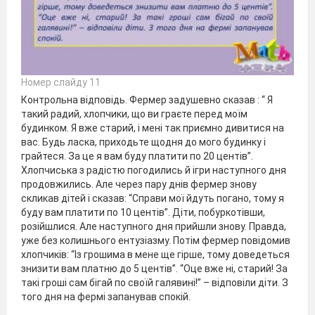
Номер слайду 11
Контрольна відповідь. Фермер задушевно сказав : “ Я
такий радий, хлопчики, що ви граєте перед моїм
будинком. Я вже старий, і мені так приємно дивитися на
вас. Будь ласка, приходьте щодня до мого будинку і
грайтеся. За це я вам буду платити по 20 центів”.
Хлопчиська з радістю погодились й ігри наступного дня
продовжились. Але через пару днів фермер знову
скликав дітей і сказав: “Справи мої йдуть погано, тому я
буду вам платити по 10 центів”. Діти, побуркотівши,
розійшлися. Але наступного дня прийшли знову. Правда,
уже без колишнього ентузіазму. Потім фермер повідомив
хлопчиків: “Із грошима в мене ще гірше, тому доведеться
знизити вам платню до 5 центів”. “Оце вже ні, старий! За
такі гроші сам бігай по своїй галявині!” – відповіли діти. З
того дня на фермі запанував спокій.