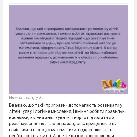
Номер слайду 20
Вважаю, що такі «приправи» допомагають розвивати у
дітей і уяву, і логічне мислення, і вміння робити правильні
висновки, вміння аналізувати, творчо підходити до
розв‘язування поставлених завдань, прищеплюють
глибокий інтерес до математики, підкреслюють її
необхідність у житті. А все це разом є основою для