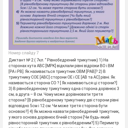
Номер слайду 7
Диктант № 2 ( 7кл. “ Рівнобедрений трикутник) 1) На
сторонах кута АBC [MPK] відклали рівні відрізки BO і BM
[PA і PB]. Як називається трикутник OBM [PAB]? 2) В
трикутнику COE [ABC] сторони OE і CE [AB та AC] рівні. Як
називається сторона CO ? [ Як називаються ці сторони?]
3) В рівнобедреному трикутнику одна сторона дорівнює 3
см, а друга – 8 см. Чому може дорівнювати третя
сторона? [В рівнобедреному трикутнику дві сторони рівні
відповідно 5см і 12 см. Чи може третя сторона бути
основою?] 4) Як можна назвати рівнобедрений трикутник,
у якого основа дорівнює бічній стороні [Чи будь-який
рівносторонній трикутник є рівнобедреним?] 5) Периметр