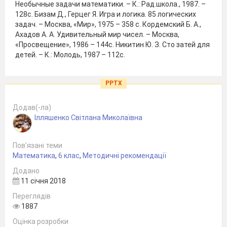
Необычные задачи математики. – К.: Рад.школа., 1987. –
128с. Бизам Д., Герцег Я. Игра и логика. 85 логических
задач. – Москва, «Мир», 1975 – 358 с. Кордемский Б. А.,
Ахадов А. А. Удивительный мир чисел. – Москва,
«Просвещение», 1986 – 144с. Никитин Ю. З. Сто затей для
детей. – К.: Молодь, 1987 – 112с.
PPTX
Додав(-ла)
Ілляшенко Світлана Миколаївна
Пов’язані теми
Математика
,
6 клас
,
Методичні рекомендації
Додано
11 січня 2018
Переглядів
1887
Оцінка розробки