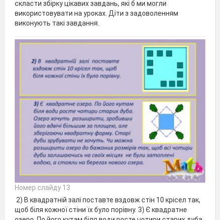
скласти збірку цікавих завдань, які б ми могли
використовувати на уроках. Діти з задоволенням
виконують такі завдання.
Номер слайду 13
2) В квадратній залі поставте вздовж стін 10 крісел так,
щоб біля кожної стіни їх було порівну. 3) Є квадратне
озеро. По його кутам біля води росте чотири старих дуба.