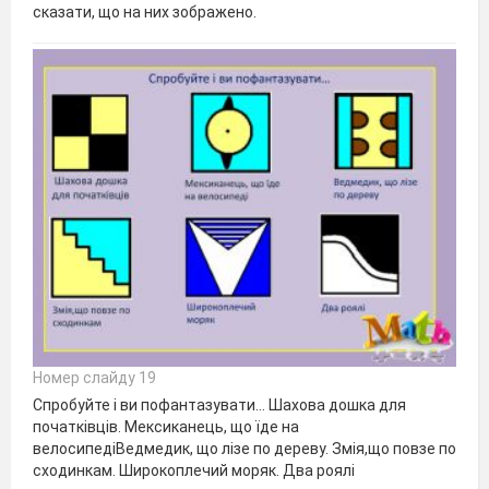
сказати, що на них зображено.
Номер слайду 19
Спробуйте і ви пофантазувати… Шахова дошка для
початківців. Мексиканець, що їде на
велосипедіВедмедик, що лізе по дереву. Змія,що повзе по
сходинкам. Широкоплечий моряк. Два роялі