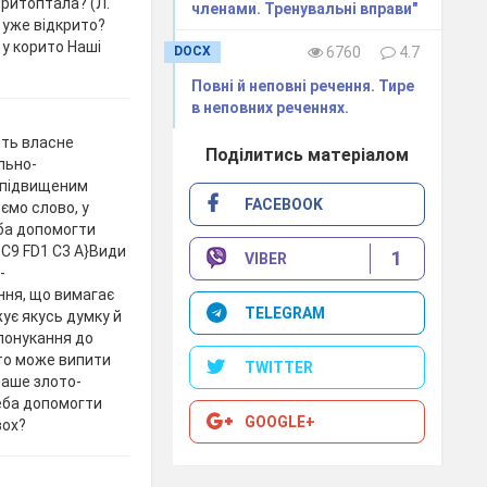
 притоптала? (Л.
членами. Тренувальні вправи"
 уже відкрито?
 у корито Наші
DOCX
6760
4.7
Повні й неповні речення. Тире
в неповних реченнях.
ють власне
Поділитись матеріалом
льно-
з підвищеним
FACEBOOK
ємо слово, у
еба допомогти
DC9 FD1 C3 A}Види
1
VIBER
-
ння, що вимагає
TELEGRAM
ує якусь думку й
спонукання до
то може випити
TWITTER
наше злото-
еба допомогти
GOOGLE+
вох?