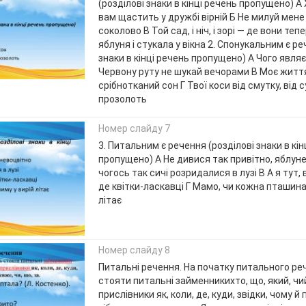
(розділові знаки в кінці речень пропущено) А Х
вам щастить у дружбі вірній Б Не милуй мене
соколово В Той сад, і ніч, і зорі — де вони теп
яблуня і стукала у вікна 2. Спонукальним є ре
знаки в кінці речень пропущено) А Чого являє
Червону руту не шукай вечорами В Моє життя
срібнотканий сон Г Твої коси від смутку, від 
прозолоть
Номер слайду 7
3. Питальним є речення (розділові знаки в кін
пропущено) А Не дивися так привітно, яблун
чогось так сичі розридалися в лузі В А я тут, в
де квітки-ласкавці Г Мамо, чи кожна пташина 
літає
Номер слайду 8
Питальні речення. На початку питального р
стояти питальні займенникихто, що, який, чий
прислівники як, коли, де, куди, звідки, чому й