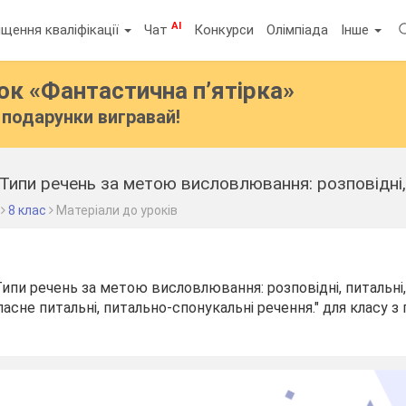
AI
щення кваліфікації
Чат
Конкурси
Олімпіада
Інше
бок
«Фантастична п’ятірка»
подарунки вигравай!
8 клас
Матеріали до уроків
Типи речень за метою висловлювання: розповідні, питальні,
ласне питальні, питально-спонукальні речення." для класу 