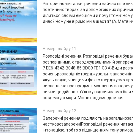
Риторично-питальні речення найчастіше ви
поетичних творах, за допомогою них ліричний
ділиться своїми емоціями й почуттями: Чому 
диво? Чому не віримо ми в щастя? (А. Матвійч
Номер слайду 11
Розповідні речення. Розповідні речення був
розповідними, стверджувальними й заперечн
7 EE6-4342-B048-85 BDC9 FD1 C3 A}Види розп
реченьрозповідністверджувальнізаперечніп
якусь подію, явище чи фактстверджуємо про
висловлено про предмет мовлення заперечу
чи явище дійсностіУлітку відпочиваємо біля 
поїдемо до моря. Ми не поїдемо до моря.
Номер слайду 12
Заперечні речення поділяють на загальнозап
частковозаперечніРозповідні речення читає
інтонацією, тобто з підвищенням тону вимов