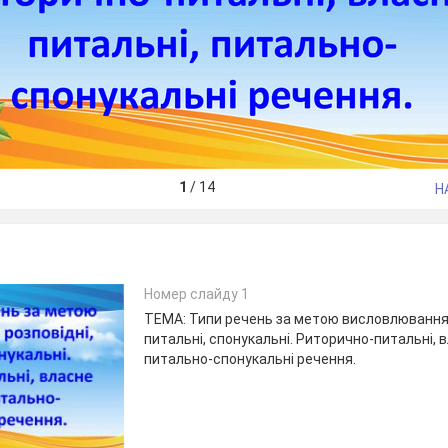
1
/
14
Н
Номер слайду 1
ТЕМА: Типи речень за метою висловлювання:
питальні, спонукальні. Риторично-питальні, 
питально-спонукальні речення.