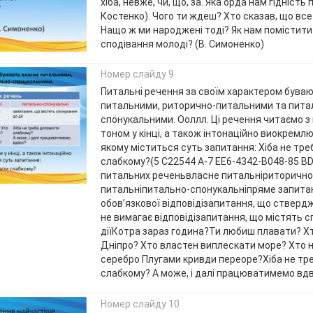
хіба, невже, чи, що, за. Яка орда нам гідність
Костенко). Чого ти ждеш? Хто сказав, що все
Нащо ж ми народжені тоді? Як нам помістити
сподівання молоді? (В. Симоненко)
Номер слайду 9
Питальні речення за своїм характером бува
питальними, риторично-питальними та пита
спонукальними. Ооллл. Ці речення читаємо 
тоном у кінці, а також інтонаційно виокремлю
якому міститься суть запитання: Хіба не тр
слабкому?{5 C22544 A-7 EE6-4342-B048-85 B
питальних реченьвласне питальніриторично
питальніпитально-спонукальніпряме запита
обов’язкової відповідізапитання, що ствердж
не вимагає відповідізапитання, що містять 
діїКотра зараз година?Ти любиш плавати? Х
Дніпро? Хто властен виплескати море? Хто 
серебро Плугами кривди переоре?Хіба не тр
слабкому? А може, і далі працюватимемо вд
Номер слайду 10