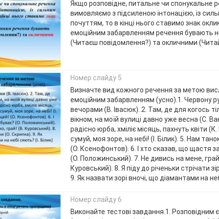
Якщо розповідне, питальне чи спонукальне 
вимовляємо з підсиленою інтонацією, із сил
почуттям, то в кінці нього ставимо знак оклик
емоційним забарвленням речення бувають 
(Читаєш повідомлення?) та окличними (Чита
Номер слайду 5
Визначте вид кожного речення за метою ви
емоційним забарвленням (усно).1. Червону р
вечорами (В. Івасюк). 2. Там, де для когось т
вікном, на моїй вулиці давно уже весна (С. Ва
радісно юрба, хміліє місяць, пахнуть квіти (К. 
сумуй, моя зоре, на небі! (І. Білик). 5. Нам тан
(О. Ксенофонтов). 6. І хто сказав, що щастя 
(О. Положинський). 7. Не дивись на мене, грай,
Куровський). 8. Я піду до річеньки стрічати зі
9. Як назвати зорі вночі, що діамантами на неб
Номер слайду 6
Виконайте тестові завдання.1. Розповідним 