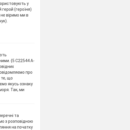
користовують у
 герой (героїня)
не віримо ми в
ук).
ають
ими. {5 C22544 A-
овідних
овідомляємо про
 те, що
ємо якусь ознаку
моря. Так, ми
еречні та
мо з розповідною
ляння на початку