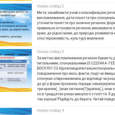
Номер слайду 2
Мета: ознайомити учнів з класифікацією реч
висловлювання, дати поняття про спонукаль
уточнити поняття про окличне речення; фор
правильно інтонувати речення; виховувати л
краю, до рідної мови, до природи; розвивати 
спостережливість, культуру мовлення.
Номер слайду 3
За метою висловлювання речення бувають р
питальними, спонукальними:{5 C22544 A-7 E
BDC9 FD1 C3 A}розповідніпитальніспонукальн
повідомлення про якісь факти, події чи яви
спонукає співрозмовника до відповіді чи ро
до дії у формі прохання, поради, наказукрапка(.
три крапки(…)знак питання(?)крапка(.), знак 
се в тридцятих роках минулого століття. Я д
так хороше?Підійдіть до берега. Читай повід
Номер слайду 4