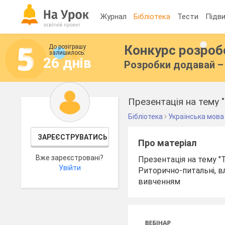
Журнал
Бібліотека
Тести
Підви
Конкурс розро
До розіграшу
залишилось:
26 днів
Розробки додавай – 
Бібліотека
Українська мова
ЗАРЕЄСТРУВАТИСЬ
Про матеріал
Вже зареєстровані?
Презентація на тему "
Увійти
Риторично-питальні, в
вивченням