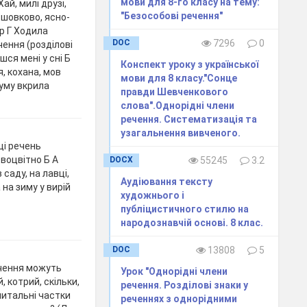
мови для 8-го класу на тему:
ай, милі друзі,
"Безособові речення"
 шовково, ясно-
ер Г Ходила
DOC
7296
0
чення (розділові
шся мені у сні Б
Конспект уроку з української
, кохана, мов
мови для 8 класу."Сонце
суму вкрила
правди Шевченкового
слова".Однорідні члени
речення. Систематизація та
узагальнення вивченого.
ці речень
евоцвітно Б А
DOCX
55245
3.2
 саду, на лавці,
​Аудіювання тексту
на зиму у вирій
художнього і
публіцистичного стилю на
народознавчій основі. 8 клас.
DOC
13808
5
ечення можуть
Урок "Однорідні члени
, котрий, скільки,
речення. Розділові знаки у
 питальні частки
реченнях з однорідними