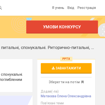
Я учень
Вхід
Реєстрація
УМОВИ КОНКУРСУ
Презентація на тему "Типи речень за метою висловлювання: розповідні, питальні, спонукальні. Риторично-питальні, власне питальні, питально-спонукальні речення."
PPTX
ЗАВАНТАЖИТИ
 спонукальні.
з поглибленим
Зберегти на потім
Додав(-ла)
Матвєєва Олена Олександрівна
Пов’язані теми