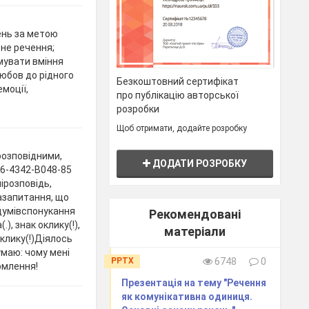
ень за метою
не речення;
мувати вміння
юбов до рідного
Безкоштовний сертифікат
емоції,
про публікацію авторської
розробки
Щоб отримати, додайте розробку
озповідними,
ДОДАТИ РОЗРОБКУ
E6-4342-B048-85
ірозповідь,
щазапитання, що
здумівспонукання
Рекомендовані
), знак оклику(!),
матеріали
оклику(!)Діялось
умаю: чому мені
PPTX
6748
0
омлення!
Презентація на тему "Речення
як комунікативна одиниця.