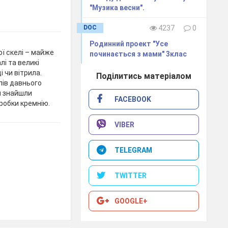
"Музика весни".
DOC
4237
0
Родинний проект "Усе
ої скелі – майже
починається з мами" 3клас
лі та великі
і чи вітрила.
Поділитись матеріалом
лів давнього
и знайшли
FACEBOOK
робки кремнію.
VIBER
TELEGRAM
TWITTER
GOOGLE+