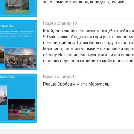
хату, комору, ковальня, колодязь, вулики.
Номер слайду 10
Крейдова скеля в БілокузьмінівціВік крейдян
90 млн. років. У підніжжя гори розташовані ма
печери, вибоїни. Деякі скелі нагадують пальц
Можливо, крем’яні уламки – це залишки кора
океану. На околиці Білокузьминівки археолог
стоянку первісної людини та майстерню з об
Номер слайду 11
Площа Свободи, місто Маріуполь