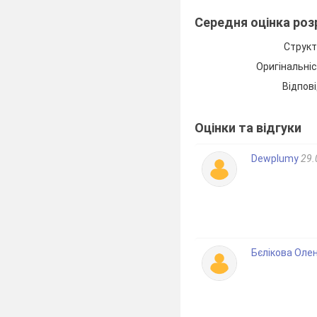
Середня оцінка ро
Структ
Оригінальні
Відпові
Оцінки та відгуки
Dewplumy
29.
Бєлікова Оле