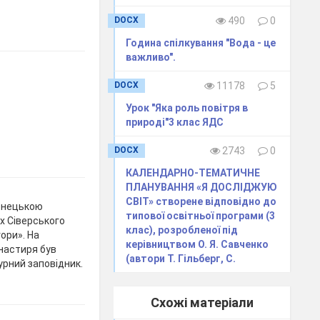
DOCX
490
0
Година спілкування "Вода - це
важливо".
DOCX
11178
5
Урок "Яка роль повітря в
природі"3 клас ЯДС
DOCX
2743
0
КАЛЕНДАРНО-ТЕМАТИЧНЕ
ПЛАНУВАННЯ «Я ДОСЛІДЖУЮ
СВІТ» створене відповідно до
онецькою
типової освітньої програми (3
х Сіверського
клас), розробленої під
ори». На
керівництвом О. Я. Савченко
настиря був
(автори Т. Гільберг, С.
урний заповідник.
Схожі матеріали