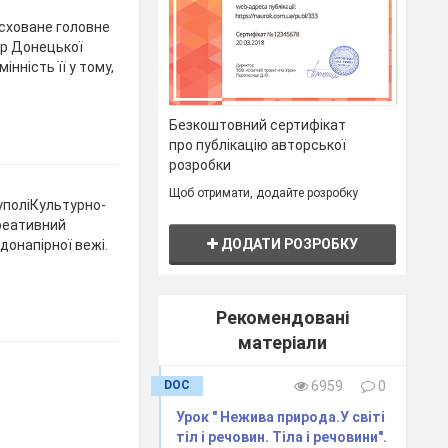
 сховане головне
ар Донецької
інність її у тому,
Безкоштовний сертифікат
про публікацію авторської
розробки
Щоб отримати, додайте розробку
уполіКультурно-
креативний
ДОДАТИ РОЗРОБКУ
донапірної вежі.
Рекомендовані
матеріали
DOC
6959
0
Урок " Нежива природа.У світі
тіл і речовин. Тіла і речовини".