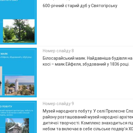
600-річний старий дуб у Святогірську
Номер слайду 8
Білосарайський маяк. Найдавніша будівля на
косі – маяк Ейфеля, збудований у 1836 році.
Номер слайду 9
Музей народного побуту. У селі Прелесне Сл
району розташований музей народної архітек
дитячої творчості. Комплекс знаходиться пі
небом та включає в себе сільське подвір’я XIX