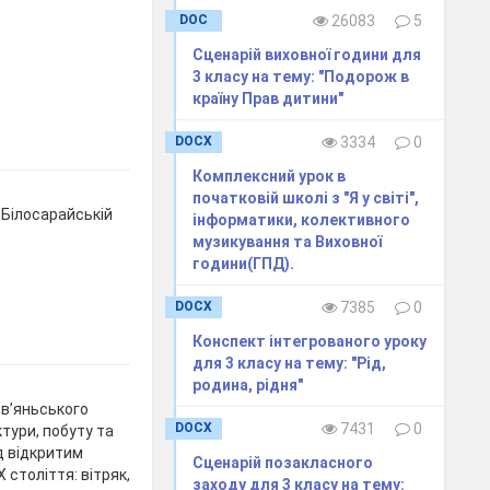
DOC
26083
5
Сценарій виховної години для
3 класу на тему: "Подорож в
країну Прав дитини"
DOCX
3334
0
Комплексний урок в
початковій школі з "Я у світі",
 Білосарайській
інформатики, колективного
музикування та Виховної
години(ГПД).
DOCX
7385
0
Конспект інтегрованого уроку
для 3 класу на тему: "Рід,
родина, рідня"
ов’яньського
DOCX
7431
0
тури, побуту та
д відкритим
Сценарій позакласного
 століття: вітряк,
заходу для 3 класу на тему: