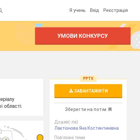
Я учень
Вхід
Реєстрація
УМОВИ КОНКУРСУ
PPTX
ЗАВАНТАЖИТИ
еріалу
ї області.
Зберегти на потім
Додав(-ла)
Лактіонова Яна Костянтинівна
Пов’язані теми