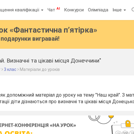
AI
щення кваліфікації
Чат
Конкурси
Олімпіада
Інше
бок
«Фантастична п’ятірка»
подарунки вигравай!
. Визначні та цікаві місця Донеччини"
т
3 клас
Матеріали до уроків
як допоміжний матеріал до уроку на тему "Наш край". З мат
ції діти дізнаються про визначні та цікаві місця Донецько