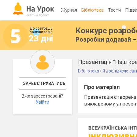
Журнал
Бібліотека
Тести
Підви
Конкурс розро
До розіграшу
залишилось:
23 дні
Розробки додавай – 
Презентація "Наш край
Бібліотека
Я досліджую сві
ЗАРЕЄСТРУВАТИСЬ
Про матеріал
Вже зареєстровані?
Презентація створена 
Увійти
викладеному у презента