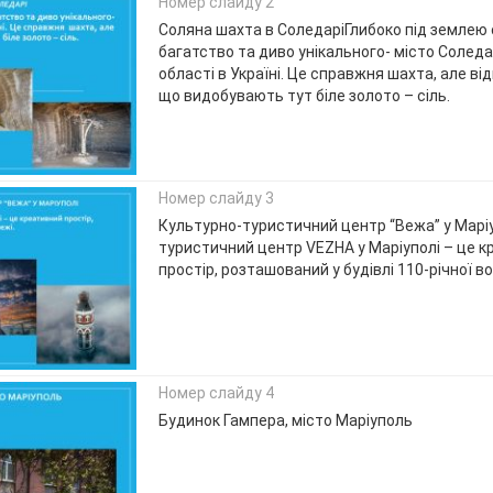
Номер слайду 2
Соляна шахта в СоледаріГлибоко під землею
багатство та диво унікального- місто Солед
області в Україні. Це справжня шахта, але відм
що видобувають тут біле золото – сіль.
Номер слайду 3
Культурно-туристичний центр “Вежа” у Марі
туристичний центр VEZHA у Маріуполі – це 
простір, розташований у будівлі 110-річної во
Номер слайду 4
Будинок Гампера, місто Маріуполь