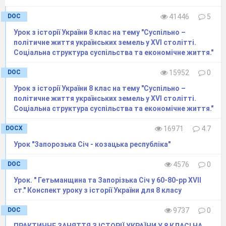
DOC
41446
5
Урок з історії України 8 клас на тему "Суспільно –
політичне життя українських земель у XVI столітті.
Соціальна структура суспільства та економічне життя."
DOC
15952
0
Урок з історії України 8 клас на тему "Суспільно –
політичне життя українських земель у XVI столітті.
Соціальна структура суспільства та економічне життя."
DOCX
16971
4.7
Урок "Запорозька Січ - козацька республіка"
DOC
4576
0
Урок. " Гетьманщина та Запорізька Січ у 60-80-рр ХVІІ
ст." Конспект уроку з історії України для 8 класу
DOC
9737
0