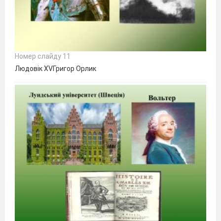
Номер слайду 11
Людовік XVГригор Орлик