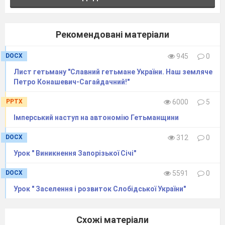
Рекомендовані матеріали
DOCX
945
0
Лист гетьману "Славний гетьмане України. Наш земляче
Петро Конашевич-Сагайдачний!"
PPTX
6000
5
Імперський наступ на автономію Гетьманщини
DOCX
312
0
Урок " Виникнення Запорізької Січі"
DOCX
5591
0
Урок " Заселення і розвиток Слобідської України"
Схожі матеріали