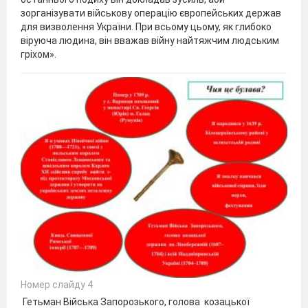
зорганізувати військову операцію європейських держав
для визволення України. При всьому цьому, як глибоко
віруюча людина, він вважав війну найтяжчим людським
гріхом».
Номер слайду 4
Гетьман Війська Запорозького, голова козацької