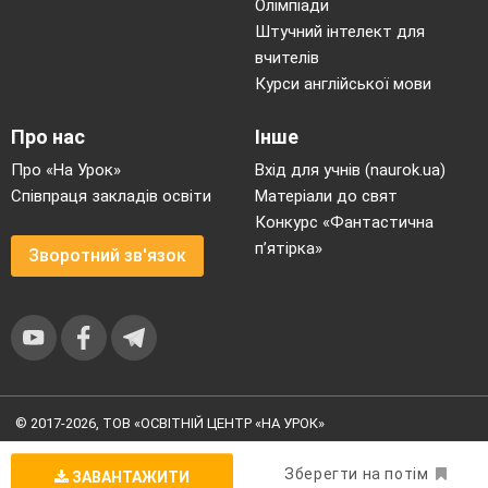
Олімпіади
Штучний інтелект для
вчителів
Курси англійської мови
Про нас
Інше
Про «На Урок»
Вхід для учнів (naurok.ua)
Співпраця закладів освіти
Матеріали до свят
Конкурс «Фантастична
п’ятірка»
Зворотний зв'язок
© 2017-2026, ТОВ «ОСВІТНІЙ ЦЕНТР «НА УРОК»
Угода користувача
|
Умови користування
|
Політика
конфіденційності
Зберегти на потім
ЗАВАНТАЖИТИ