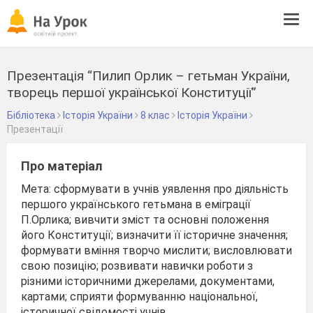
Tog
navi
Презентація “Пилип Орлик – гетьман України,
творець першої української Конституції”
Бібліотека
Історія України
8 клас
Історія України
Презентації
Про матеріал
Мета: сформувати в учнів уявлення про діяльність
першого українського гетьмана в еміграції
П.Орлика; вивчити зміст та основні положення
його Конституції; визначити її історичне значення;
формувати вміння творчо мислити; висловлювати
свою позицію; розвивати навички роботи з
різними історичними джерелами, документами,
картами; сприяти формуванню національної,
історичної свідомості учнів.