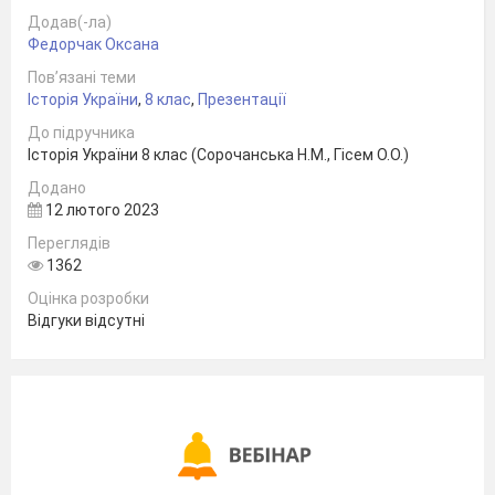
Додав(-ла)
Федорчак Оксана
Пов’язані теми
Історія України
,
8 клас
,
Презентації
До підручника
Історія України 8 клас (Сорочанська Н.М., Гісем О.О.)
Додано
12 лютого 2023
Переглядів
1362
Оцінка розробки
Відгуки відсутні