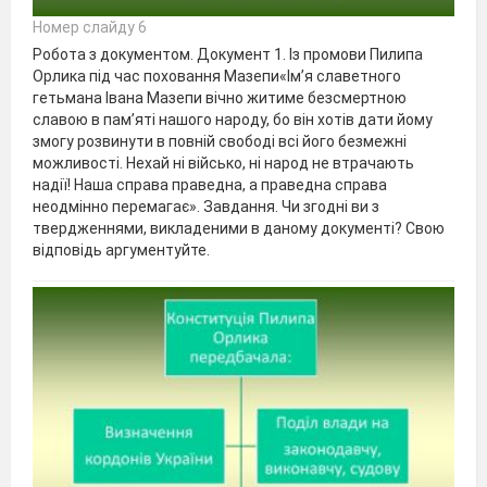
Номер слайду 6
Робота з документом. Документ 1. Із промови Пилипа
Орлика під час поховання Мазепи«Ім’я славетного
гетьмана Івана Мазепи вічно житиме безсмертною
славою в пам’яті нашого народу, бо він хотів дати йому
змогу розвинути в повній свободі всі його безмежні
можливості. Нехай ні військо, ні народ не втрачають
надії! Наша справа праведна, а праведна справа
неодмінно перемагає». Завдання. Чи згодні ви з
твердженнями, викладеними в даному документі? Свою
відповідь аргументуйте.