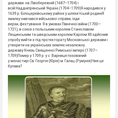
держави на Лівобережній (1687–1704) і
всій Наддніпрянській Україні (1704–1709)Я народився у
1639 р. Білоцерківському районі у шляхетській родиніЯ
змалку навчався військової справи, їзди
верхи, фехтування Я в умовах Північної війни (1700—
1721), в союзі з польським королем Станіславом
Лещинським та шведським королем Карлом ХІІ здійснив
спробу вийти з-під протекторату Московської держави і
утворити на українських землях незалежну
державу Князь Священної Римської імперії (1707—
1709)Помер у 1709 р. у с. Варниця похований
у монастирі Св. Георгія (Юрія) м. Галац (Румунія)Чия це
булава?