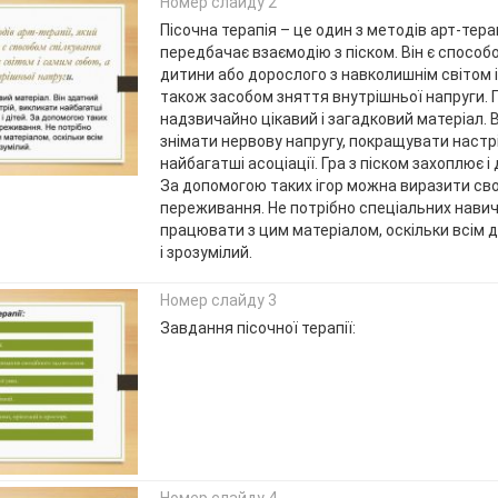
Номер слайду 2
Пісочна терапія – це один з методів арт-терап
передбачає взаємодію з піском. Він є способ
дитини або дорослого з навколишнім світом 
також засобом зняття внутрішньої напруги. П
надзвичайно цікавий і загадковий матеріал. 
знімати нервову напругу, покращувати настр
найбагатші асоціації. Гра з піском захоплює і 
За допомогою таких ігор можна виразити сво
переживання. Не потрібно спеціальних нави
працювати з цим матеріалом, оскільки всім д
і зрозумілий.
Номер слайду 3
Завдання пісочної терапії:
Номер слайду 4