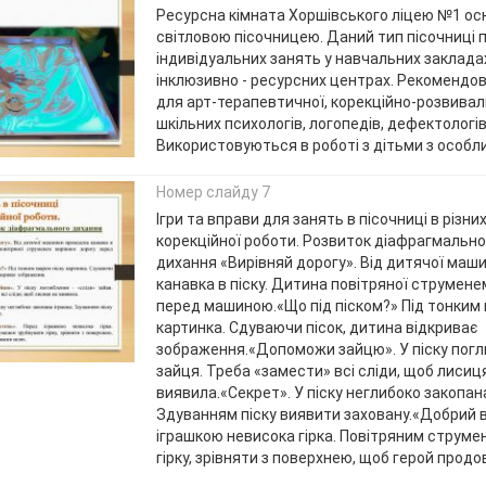
Ресурсна кімната Хоршівського ліцею №1 о
світловою пісочницею. Даний тип пісочниці 
індивідуальних занять у навчальних заклада
інклюзивно - ресурсних центрах. Рекомендов
для арт-терапевтичної, корекційно-розвивал
шкільних психологів, логопедів, дефектологів
Використовуються в роботі з дітьми з особ
Номер слайду 7
Ігри та вправи для занять в пісочниці в різн
корекційної роботи. Розвиток діафрагмально
дихання «Вирівняй дорогу». Від дитячої маш
канавка в піску. Дитина повітряної струмене
перед машиною.«Що під піском?» Під тонким 
картинка. Сдуваючи пісок, дитина відкриває
зображення.«Допоможи зайцю». У піску погли
зайця. Треба «замести» всі сліди, щоб лисиц
виявила.«Секрет». У піску неглибоко закопана
Здуванням піску виявити заховану.«Добрий 
іграшкою невисока гірка. Повітряним струме
гірку, зрівняти з поверхнею, щоб герой прод