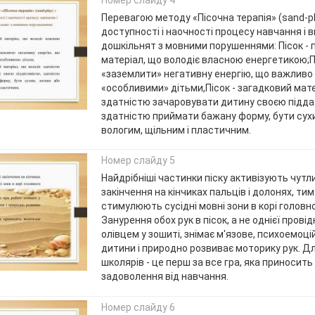
Перевагою методу «Пісочна терапія» (sand-pl
доступності і наочності процесу навчання і 
дошкільнят з мовними порушеннями: Пісок -
матеріал, що володіє власною енергетикою;П
«заземлити» негативну енергію, що важливо 
«особливими» дітьми,Пісок - загадковий мате
здатністю зачаровувати дитину своєю підда
здатністю приймати бажану форму, бути сухи
вологим, щільним і пластичним.
Номер слайду 5
Найдрібніші частинки піску активізують чутли
закінчення на кінчиках пальців і долонях, ти
стимулюють сусідні мовні зони в корі головно
Занурення обох рук в пісок, а не однієї провід
олівцем у зошиті, знімає м'язове, психоемоц
дитини і природно розвиває моторику рук. 
школярів - це перш за все гра, яка приносит
задоволення від навчання.
Номер слайду 6