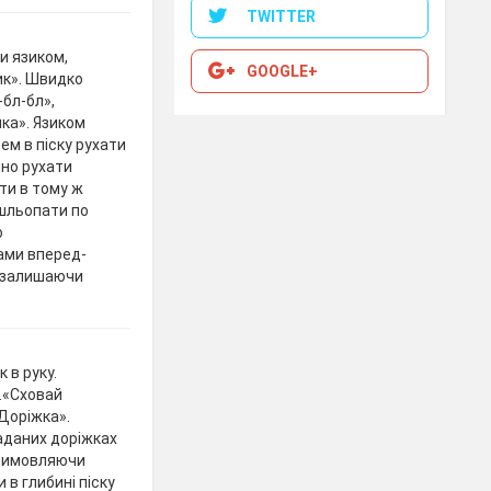
TWITTER
и язиком,
GOOGLE+
ик». Швидко
-бл-бл»,
лка». Язиком
ем в піску рухати
чно рухати
ти в тому ж
 шльопати по
о
бами вперед-
, залишаючи
 в руку.
.«Сховай
«Доріжка».
аданих доріжках
, вимовляючи
 в глибині піску