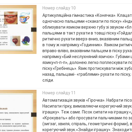
Номер слайду 10
Артикуляційна гімнастика «Конячка». Клацат
одночасно пальцями «скакати по піску».«Інд
облизувати язиком верхню губу зі звуком «бл
пальцями в такт рухати в товщі піску.«Гойда
ритмічно рухати вверз-вниз, вказівним пальц
в тому ж напрямку.«Годинник». Язиком ритмі
вправо-вліво, вказівним пальцем в піску руха
напрямку.«Бий неслухняний язичок». Губами
язику«п-п-п», долонею легко поплескувати п
піску.«Гребінець». Язик протискувати між зу
назад, пальцамі- «граблями» рухати по піску
сліди.
Номер слайду 11
Автоматизація звуків «Гірочка». Набрати пісок
Насипати гірку, вимовляючи корегуючий звук
іграшку». Теж саме. Пісок сипати на іграшку.
«Крокувать» або просувати пальчиками по з
(зигзаг, хвиля, спіраль, геометричні форми)
корегуючий звук.«Знайди іграшку». Знаходити