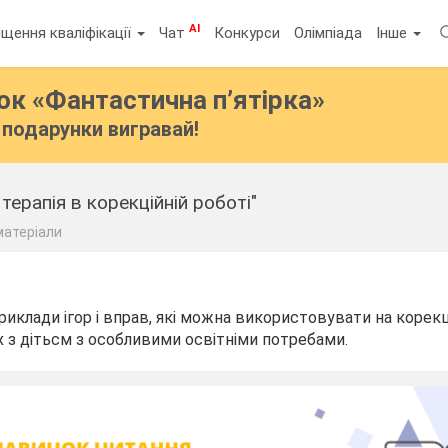
AI
щення кваліфікації
Чат
Конкурси
Олімпіада
Інше
бок
«Фантастична п’ятірка»
подарунки вигравай!
терапія в корекційній роботі"
 матеріали
риклади ігор і вправ, які можна використовувати на корекц
 з дітьсм з особливими освітніми потребами.