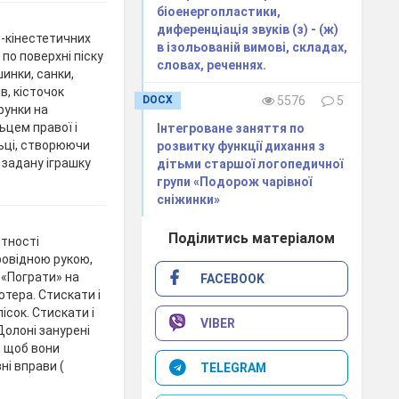
біоенергопластики,
диференціація звуків (з) - (ж)
-кінестетичних
в ізольованій вимові, складах,
по поверхні піску
словах, реченнях.
инки, санки,
в, кісточок
DOCX
5576
5
рунки на
ьцем правої і
Інтегроване заняття по
льці, створюючи
розвитку функції дихання з
х задану іграшку
дітьми старшої логопедичної
групи «Подорож чарівної
сніжинки»
Поділитись матеріалом
итності
ровідною рукою,
 «Пограти» на
FACEBOOK
'ютера. Стискати і
ісок. Стискати і
VIBER
 Долоні занурені
к, щоб вони
зні вправи (
TELEGRAM