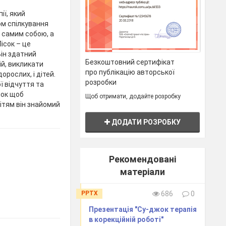
ії, який
ом спілкування
і самим собою, а
ісок – це
Він здатний
Безкоштовний сертифікат
ій, викликати
про публікацію авторської
дорослих, і дітей.
розробки
ї відчуття та
чок щоб
Щоб отримати, додайте розробку
ітям він знайомий
ДОДАТИ РОЗРОБКУ
Рекомендовані
матеріали
PPTX
686
0
Презентація "Су-джок терапія
в корекційній роботі"