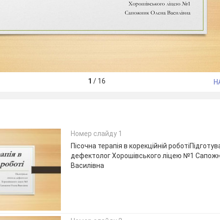
1
/
16
Н
Номер слайду 1
Пісочна терапія в корекційній роботіПідготу
дефектолог Хорошівського ліцею №1 Сапож
Василівна