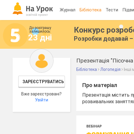
Журнал
Бібліотека
Тести
Підви
Конкурс розро
До розіграшу
залишилось:
23 дні
Розробки додавай – 
Презентація "Пісочна 
Бібліотека
Логопедія
Інші
ЗАРЕЄСТРУВАТИСЬ
Про матеріал
Вже зареєстровані?
Презентація містить п
Увійти
розвивальних заняттях