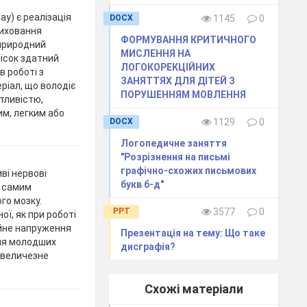
ay) є реалізація
DOCX
1145
0
виховання
ФОРМУВАННЯ КРИТИЧНОГО
 природний
МИСЛЕННЯ НА
ісок здатний
ЛОГОКОРЕКЦІЙНИХ
в роботі з
ЗАНЯТТЯХ ДЛЯ ДІТЕЙ З
ріал, що володіє
ПОРУШЕННЯМ МОВЛЕННЯ
тливістю,
м, легким або
DOCX
1129
0
Логопедичне заняття
"Розрізнення на письмі
графічно-схожих письмових
ві нервові
букв б-д"
м самим
го мозку.
PPT
3577
0
ної, як при роботі
ійне напруження
Презентація на тему: Що таке
Для молодших
дисграфія?
ь величезне
Схожі матеріали