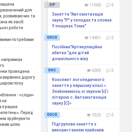
снащена
ZIP
11080
5
призначений для
Заняття "Автоматизація
х, розвиваючих та
звуку "Р" у складах та словах.
ана як засіб
У пошуках Тома"
ьної роботи
.
DOCX
14401
5
ливими потребами.
Посібник"Артикуляційна
абетка "для дітей
дошкільного віку
их напрямках
го
DOC
6085
5
инки проведена
м вирівнює дорогу
Конспект логопедичного
шаром піску
заняття у першому класі «
Знайомимось зі звуком [c] і
блення - «сліди»
літерою с. Автоматизація
я не
звуку [C]»
 іграшка.
велетень». Перед
DOCX
7025
5
нем зруйнувати
Підгрупове заняття з
овжив шлях.
використанням прийомів