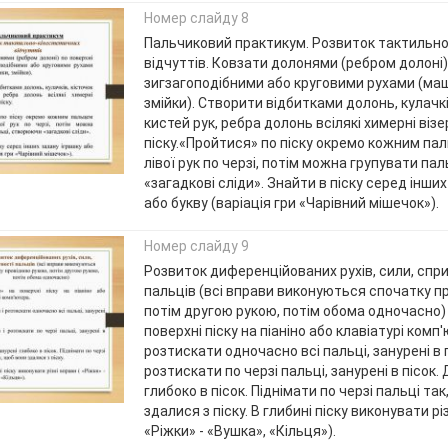
Номер слайду 8
Пальчиковий практикум. Розвиток тактильно
відчуттів. Ковзати долонями (ребром долоні) 
зигзагоподібними або круговими рухами (маш
змійки). Створити відбитками долонь, кулачкі
кистей рук, ребра долонь всілякі химерні візе
піску.«Пройтися» по піску окремо кожним пал
лівої рук по черзі, потім можна групувати па
«загадкові сліди». Знайти в піску серед інши
або букву (варіація гри «Чарівний мішечок»).
Номер слайду 9
Розвиток диференційованих рухів, сили, спр
пальців (всі вправи виконуються спочатку п
потім другою рукою, потім обома одночасно)
поверхні піску на піаніно або клавіатурі комп
розтискати одночасно всі пальці, занурені в п
розтискати по черзі пальці, занурені в пісок.
глибоко в пісок. Піднімати по черзі пальці та
здалися з піску. В глибині піску виконувати рі
«Ріжки» - «Вушка», «Кільця»).