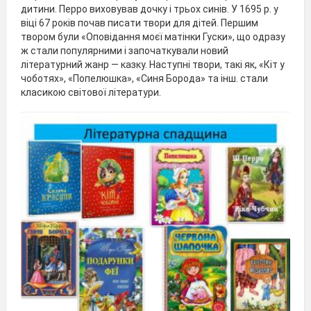
дитини. Перро виховував дочку і трьох синів. У 1695 р. у
віці 67 років почав писати твори для дітей. Першим
твором були «Оповідання моєї матінки Гуски», що одразу
ж стали популярними і започаткували новий
літературний жанр — казку. Наступні твори, такі як, «Кіт у
чоботях», «Попелюшка», «Синя Борода» та інш. стали
класикою світової літератури.