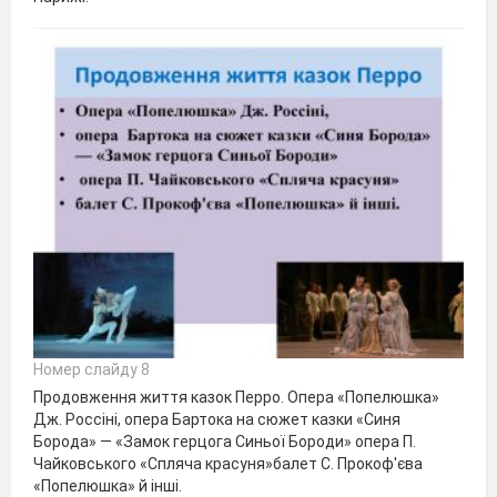
Номер слайду 8
Продовження життя казок Перро. Опера «Попелюшка»
Дж. Россіні, опера Бартока на сюжет казки «Синя
Борода» — «Замок герцога Синьої Бороди» опера П.
Чайковського «Спляча красуня»балет С. Прокоф'єва
«Попелюшка» й інші.