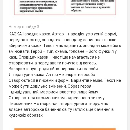
Номер слайду 3
КАЗКАНародна казка. Автор – народІснує в усній формі,
передається від оповідача оповідачу, записана пізніше
збирачами казок. Текст має варіанти, оповідач може його
змінювати. Герой – тип, схема, головне – його функція у
казціОповідач казок – частіше намагається не
створювати, а передавати почуте від когось.
Використовує традиційно-виражальні засоби.
Літературна казка. Автор – конкретна особа.
Створюється в писемній формі. Варіантів немає. Текст не
може бути довільно змінений. Образ героя –
індивідуальний, має риси, властиві лише йому.
Створюється письменником, адресована читачу.
Письменник – створювач літературного твору, має
власне авторське бачення світу і втілює це бачення в
художніх образах