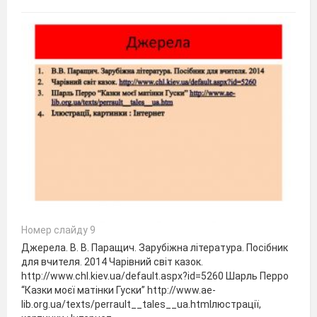
Номер слайду 9
Джерела. В. В. Паращич. Зарубіжна література. Посібник
для вчителя. 2014 Чарівний світ казок.
http://www.chl.kiev.ua/default.aspx?id=5260 Шарль Перро
“Казки моєї матінки Гуски” http://www.ae-
lib.org.ua/texts/perrault__tales__ua.htmІлюстрації,