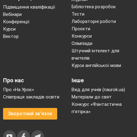
Бібліотека розробок
Підвищення кваліфікації
Тести
Вебінари
Лабораторні роботи
Конференції
Проєкти
Курси
Конкурси
Вектор
Олімпіади
Штучний інтелект для
вчителів
Курси англійської мови
Про нас
Інше
Про «На Урок»
Вхід для учнів (naurok.ua)
Співпраця закладів освіти
Матеріали до свят
Конкурс «Фантастична
п’ятірка»
Зворотний зв'язок