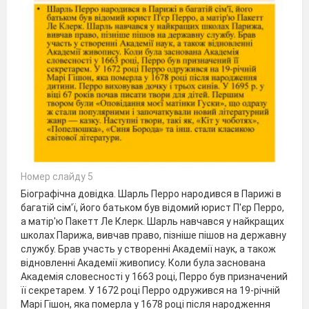
Номер слайду 5
Біографічна довідка. Шарль Перро народився в Парижі в
багатій сім'ї, його батьком був відомий юрист П'єр Перро,
а матір'ю Пакетт Ле Клерк. Шарль навчався у найкращих
школах Парижа, вивчав право, пізніше пішов на державну
службу. Брав участь у створенні Академії наук, а також
відновленні Академії живопису. Коли була заснована
Академія словесності у 1663 році, Перро був призначений
її секретарем. У 1672 році Перро одружився на 19-річній
Марі Гішон, яка померла у 1678 році після народження