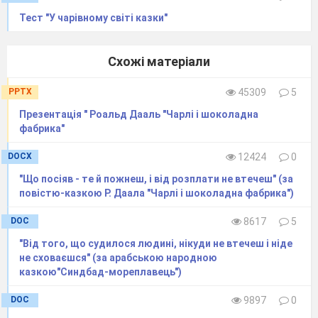
Тест "У чарівному світі казки"
Схожі матеріали
PPTX
45309
5
Презентація " Роальд Дааль "Чарлі і шоколадна
фабрика"
DOCX
12424
0
"Що посіяв - те й пожнеш, і від розплати не втечеш" (за
повістю-казкою Р. Даала "Чарлі і шоколадна фабрика")
DOC
8617
5
"Від того, що судилося людині, нікуди не втечеш і ніде
не сховаєшся" (за арабською народною
казкою"Синдбад-мореплавець")
DOC
9897
0