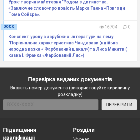
Урок-творча майстерня "Родом з дитинства.
«Заключне слово»про повість Марка Твена «Пригоди
Тома Сойєра».
DOCX
16704
0
Конспект уроку з зарубіжної літератури на тему
"Порівняльна характеристика Чандарави (ндійька
народна казка « Фарбований шакал»)та Лиса Микити (
казка І. Франка «Фарбований Лис»)
Перевірка виданих документів
Вкажіть номер документа (використовуйте кириличну
розкладку)
ПЕРЕВІРИТИ
Підвищення
Розділи
кваліфікації
Журнал