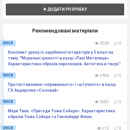
ДОДАТИ РОЗРОБКУ
Рекомендовані матеріали
DOCX
3028
0
Конспект уроку із зарубіжної літератури у 5 класі на
тему: "Моральні цінності в казці «Пані Метелиця».
Характеристика образів персонажів. Антитеза в творі."
DOCX
3468
0
Протиставлення «справжнього» і «штучного» в казці
Г.К.Андерсена «Соловей»
DOCX
3085
0
Марк Твен. «Пригоди Тома Сойєра». Характеристика
образів Тома Сойєра та Гекльберрі Фінна.
DOCX
515
0