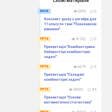
Схожі матеріали
DOCX
5699
0
Конспект уроку з алгебри для
11 класу по темі "Показникові
рівняння"
PPTX
41762
5
Презентація "Комбінаторика.
Найпростіші комбінаторні
задачі"
PPTX
6079
5
Презентація "Складені
комбінаторні задачі"
PPTX
38903
4.9
Презентація "Основи
математичної статистики"
PPTX