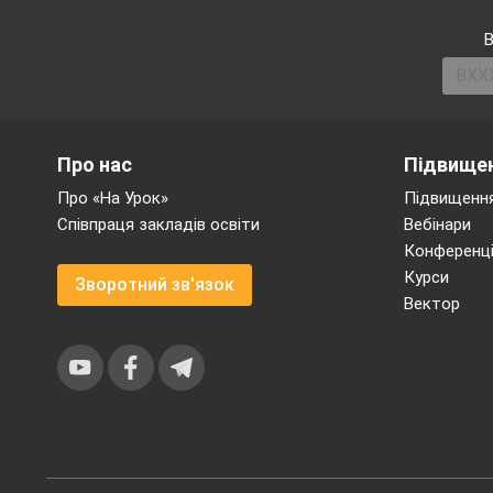
В
Про нас
Підвищен
Про «На Урок»
Підвищення
Співпраця закладів освіти
Вебінари
Конференці
Курси
Зворотний зв'язок
Вектор