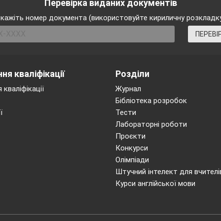
Перевірка виданих документів
кажіть номер документа (використовуйте кириличну розкладк
ПЕРЕВІ
ня кваліфікації
Розділи
 кваліфікації
Журнал
Бібліотека розробок
ї
Тести
Лабораторні роботи
Проєкти
Конкурси
Олімпіади
Штучний інтелект для вчителі
Курси англійської мови