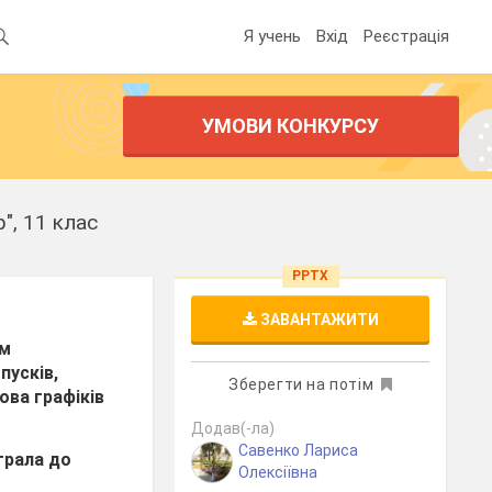
Я учень
Вхід
Реєстрація
УМОВИ КОНКУРСУ
", 11 клас
PPTX
ЗАВАНТАЖИТИ
ім
пусків,
Зберегти на потім
ова графіків
Додав(-ла)
Савенко Лариса
грала до
Олексіївна