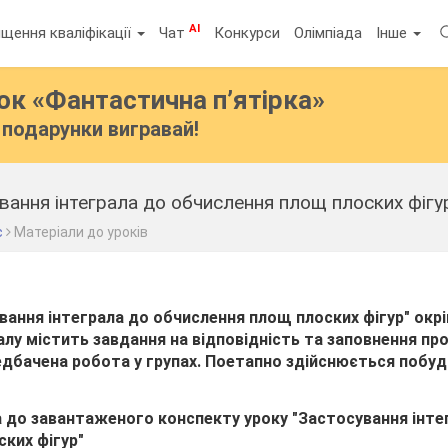
AI
щення кваліфікації
Чат
Конкурси
Олімпіада
Інше
бок
«Фантастична п’ятірка»
подарунки вигравай!
вання інтеграла до обчислення площ плоских фігур
с
Матеріали до уроків
вання інтеграла до обчислення площ плоских фігур" окр
алу
містить завдання на відповідність та заповнення про
редбачена робота у групах. Поетапно здійснюється побуд
 до завантаженого конспекту уроку "
Застосування інте
ких фігур"