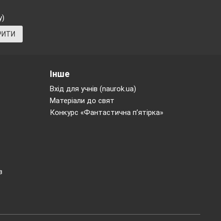
у)
РИТИ
Інше
Вхід для учнів (naurok.ua)
Матеріали до свят
Конкурс «Фантастична п’ятірка»
в