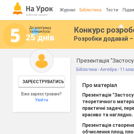
Журнал
Бібліотека
Тести
Підви
Конкурс розро
До розіграшу
залишилось:
25 днів
Розробки додавай – 
Презентація "Застосу
Бібліотека
Алгебра
11 кла
ЗАРЕЄСТРУВАТИСЬ
Про матеріал
Вже зареєстровані?
Презентація "
Застосу
Увійти
теоретичного матері
практичні задачі, пе
красиво та наглядно.
Презентація створена
обчислення площ плос