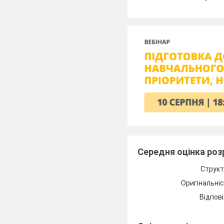
Середня оцінка ро
Структ
Оригінальні
Відпові