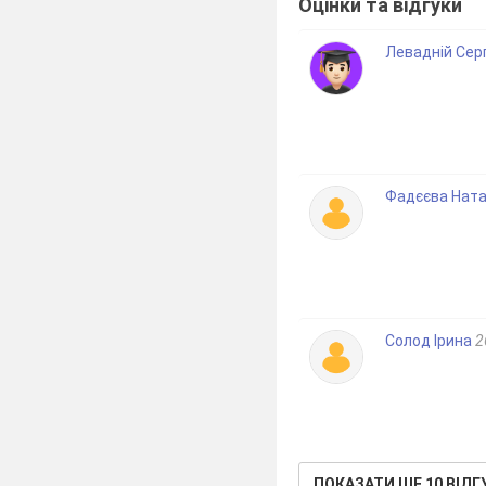
Оцінки та відгуки
Левадній Сер
Фадєєва Ната
Солод Ірина
2
ПОКАЗАТИ ЩЕ 10 ВІДГ