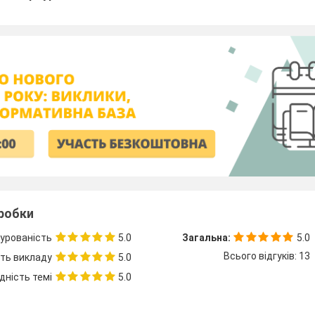
зробки
урованість
5.0
Загальна:
5.0
Всього відгуків: 13
сть викладу
5.0
дність темі
5.0