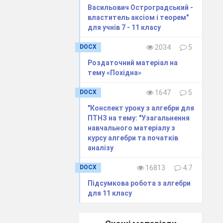
Васильович Остроградський -
властитель аксіом і теорем"
для учнів 7 - 11 класу
DOCX
2034
5
Роздаточний матеріал на
тему «Похідна»
DOCX
1647
5
"Конспект уроку з алгебри для
ПТНЗ на тему: "Узагальнення
навчального матеріалу з
курсу алгебри та початків
аналізу
DOCX
16813
4.7
Підсумкова робота з алгебри
для 11 класу