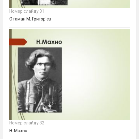
Номер слайду 31
Отаман М. Григор’єв
Номер слайду 32
Н. Махно