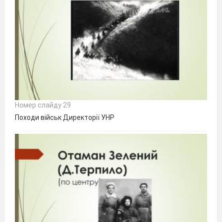
Номер слайду 29
Походи військ Директорії УНР