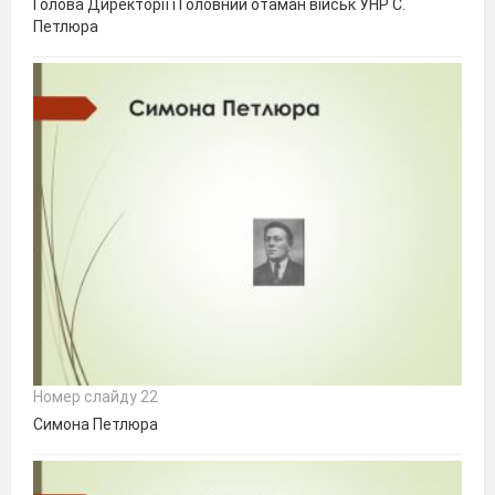
Голова Директорії і Головний отаман військ УНР С.
Петлюра
Номер слайду 22
Симона Петлюра