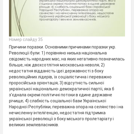
Номер слайду 35
Причини поразки. Основними причинами поразки укр.
Революції були: 1) порівняно низька національна
свідомість народних мас, на яких негативно позначилась
більше, ніж двохсотлітня московська неволя; 2)
недостатня відданість ідеї державності з боку
революційних лідерів, їх соціалістична і переважно
проросійська орієнтація; 3) відсутність сильної
української національно-демократичної партії, яка б
з’єднала окремі політичні потоки в єдине державне
річище; 4) слабкість соціальної бази Української
Народної Республіки, переважна опора на селянство і на
нечисленну інтелігенцію, недостатня підтримка
української революції з боку міського пролетаріату і
великих землевласників.