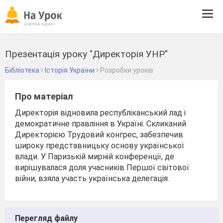
Tog
navi
Презентація уроку "Директорія УНР"
Бібліотека
Історія України
Розробки уроків
Про матеріал
Директорія відновила республіканський лад і
демократичне правління в Україні. Скликаний
Директорією Трудовий конгрес, забезпечив
широку представницьку основу української
влади. У Паризькій мирній конференції, де
вирішувалася доля учасників Першої світової
війни, взяла участь українська делегація.
Перегляд файлу