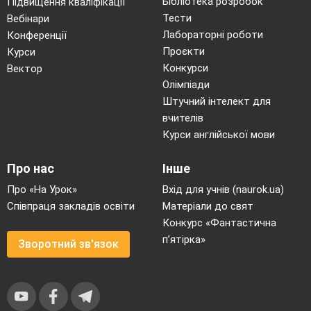
Бібліотека розробок
Підвищення кваліфікації
два
бічних
ребра,
що
не
лежать в одній
Тести
Вебінари
грані, називають
діагональним перерізом
Лабораторні роботи
Конференції
призми.
Проєкти
Курси
Конкурси
Вектор
Олімпіади
Штучний інтелект для
вчителів
Курси англійської мови
Мал. 5 – Діагональний переріз прямої призми
Про нас
Інше
На мал. 5
чотирикутник
АА
C
C
–
1
1
Про «На Урок»
Вхід для учнів (naurok.ua)
діагональний переріз прямої призми
Співпраця закладів освіти
Матеріали до свят
АВСDА
В
C
D
. Цей переріз є прямокутником,
Конкурс «Фантастична
1
1
1
1
одна зі сторін якого – діагональ основи
АC
, а
п’ятірка»
Зворотний зв'язок
інша – бічне ребро
АА
. У похилій призмі
1
діагональним перерізом є паралелограм.
Розглянемо переріз похилої призми