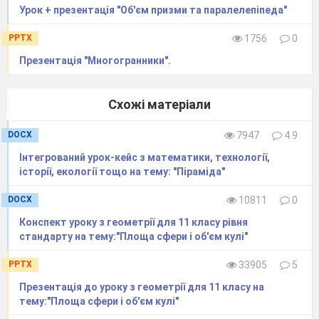
Урок + презентація "Об'єм призми та паралелепіпеда"
S
= Pl.
біч
PPTX
1756
0
Поняття перерізу многогранника.
Презентація "Многогранники".
Перерізи призми
Умови багатьох геометричних задач
Схожі матеріали
використовують
поняття
перерізу
многогранника.
Тож
для
розв’язування таких
DOCX
7947
4.9
задач треба навчитися будувати переріз
Інтегрований урок-кейс з математики, технології,
многогранника
площиною.
історії, екології тощо на тему: "Піраміда"
Січною
площиною
многогранника
DOCX
10811
0
називають будь-яку площину, по обидва боки
Конспект уроку з геометрії для 11 класу рівня
якої є точки даного многогранника. Січна
стандарту на тему:"Площа сфери і об'єм кулі"
площина перетинає грані многогранника по
PPTX
33905
5
відрізках. Многокутник, сторонами якого є ці
Презентація до уроку з геометрії для 11 класу на
відрізки, називають
перерізом
тему:"Площа сфери і об'єм кулі"
многогранника
.