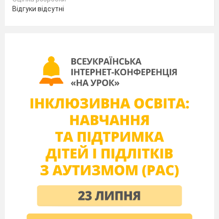
Відгуки відсутні
Мал. 1 – Призма
На мал. 1 зображено призму, основами
якої є чотирикутники
ABCD
і
A
B
C
D
.
1
1
1
1
Призму
прийнято
називати
за
назвою
її
основ,
наприклад, на
мал. 1
зображено
призму
ABCDA
B
C
D
.
Сторони
бічних
1
1
1
1
граней призми, які не належать основам,
називають
бічними ребрами призми
.
На
мал. 1
паралелограми
AA
D
D
,
1
1
ABB
A
,
BB
C
C
і
CC
D
D
– бічні
грані
1
1
1
1
1
1
призми;
AA
,
BB
,
CC
і
DD
– бічні ребра
1
1
1
1
призми. Зрозуміло, що
всі бічні ребра