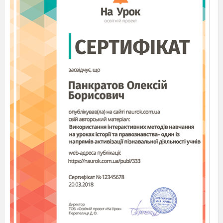
Мал. 2 – Пряма
Мал. 3 – Правильна
трикутна призма
чотирикутна призма
На мал. 1 зображено похилу
чотирикутну призму, а на мал. 2 – пряму
трикутну призму. Зрозуміло, що
бічні грані
прямої призми – прямокутники, а висота
прямої призми дорівнює її бічному ребру
.
Пряму
призму називають
правильною
,
якщо її основою є правильний многокутник.
На мал. 3 зображено правильну чотирикутну
призму. У правильній призмі всі бічні грані –
рівні прямокутники.