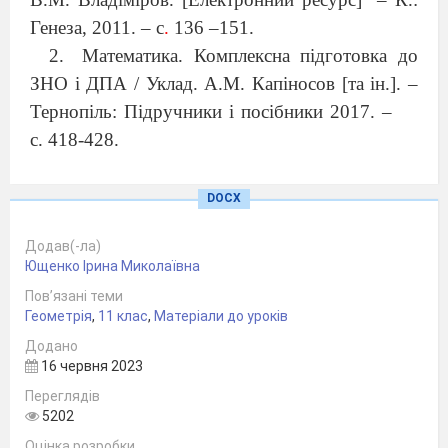
Генеза, 2011. – с
.
136 –151.
Математика. Комплексна підготовка до
ЗНО і ДПА / Уклад. А.М. Капіносов [та ін.]. –
Тернопіль: Підручники і посібники 2017. –
с. 418-428.
1. Поняття призми. Види призми
DOCX
Одним
з
найпростіших
многогранників
Додав(-ла)
є призма.
Ющенко Ірина Миколаївна
Призмою
називають многогранник, у
Пов’язані теми
якого дві грані між собою рівні і лежать у
Геометрія
,
11 клас
,
Матеріали до уроків
паралельних площинах (їх називають
Додано
основами призми
), а всі інші грані –
16 червня 2023
паралелограми ( їх називають
бічними
Переглядів
5202
гранями призми
).
Оцінка розробки