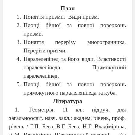
План
Поняття призми. Види призм.
Площі бічної та повної поверхонь
призми.
Поняття перерізу многогранника.
Перерізи призми.
Паралелепіпед та його види. Властивості
паралелепіпеда. Прямокутний
паралелепіпед.
Площі бічної та повної поверхонь
прямокутного паралелепіпеда та куба.
Література
Геометрія: 11 кл.: підруч. для
загальноосвіт. навч. закл.: академ. рівень, проф.
рівень / Г.П. Бевз, В.Г. Бевз, Н.Г. Владімірова,
В.М. Владіміров. [Електронний ресурс] – К.: