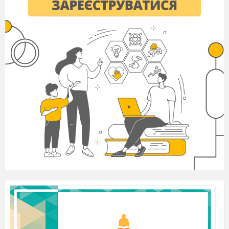
призми паралельні і рівні між собою
.
Призму називають
п
-кутною
, якщо її
основою є
п
-кутник. (На мал. 1 зображено
чотирикутну призму).
П
ерпендикуляр, проведений з деякої
точки однієї основи
до
площини
іншої
основи,
називають
висотою призми
. (На мал.
1 відрізок
C
K
– висота призми).
1
Відрізок, що сполучає дві вершини
призми, які не лежать в одній грані, називають
діагоналлю призми
. (На мал. 1 відрізок
C
A
–
1
діагональ призми).
Призму називають
прямою
, якщо її
бічні ребра перпендикулярні
до
її
основ,
в
іншому
випадку
призму називають
похилою
.