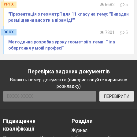
PPTX
6682
5
"Презентація з геометрії для 11 класу на тему: "Випадки
розміщення висоти в піраміді""
DOCX
7301
5
Методична розробка уроку геометрії з теми: Тіла
обертання у моїй професії
Мал. 4 – Переріз многогранника
Наприклад, на мал. 4 чотирикутник
Перевірка виданих документів
KLMN
є перерізом трикутної піраміди
QABC
.
Січна
площина може
бути
задана
Вкажіть номер документа (використовуйте кириличну
розкладку)
одним
із
відомих способів:
трьома
точками,
ПЕРЕВІРИТИ
що не
лежать
на
одній
прямій,
або
прямою
і точкою, що їй не належить, або двома
прямими, що перетинаються.
Підвищення
Розділи
Перерізи призми
кваліфікації
Журнал
Переріз
призми,
який
проходить через