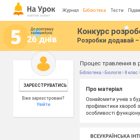
Журнал
Бібліотека
Тести
Підви
Конкурс розро
До розіграшу
залишилось:
26 днів
Розробки додавай – 
Процес травлення в р
Бібліотека
Біологія
8 клас
ЗАРЕЄСТРУВАТИСЬ
Про матеріал
Вже зареєстровані?
Ознайомити учнів з бу
Увійти
профілактики хвороб з
особливості функціону