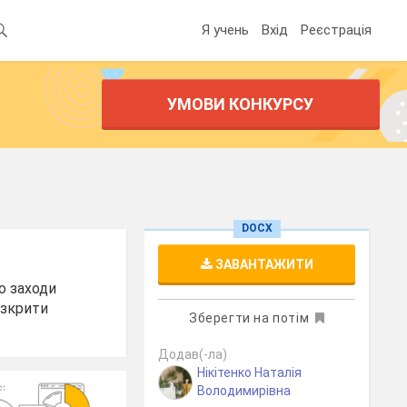
Я учень
Вхід
Реєстрація
УМОВИ КОНКУРСУ
DOCX
ЗАВАНТАЖИТИ
о заходи
озкрити
Зберегти на потім
Додав(-ла)
Нікітенко Наталія
Володимирівна