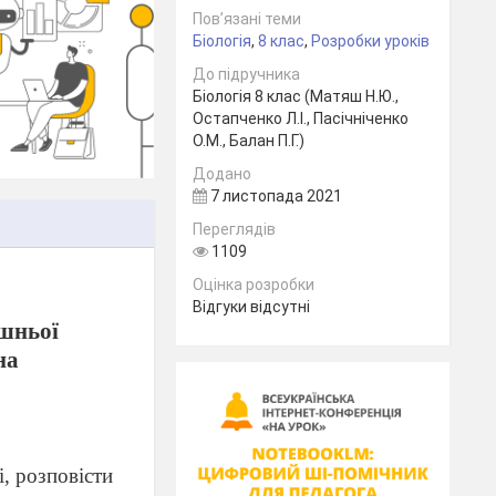
Пов’язані теми
Біологія
,
8 клас
,
Розробки уроків
До підручника
Біологія 8 клас (Матяш Н.Ю.,
Остапченко Л.І., Пасічніченко
О.М., Балан П.Г.)
Додано
7 листопада 2021
Переглядів
1109
Оцінка розробки
Відгуки відсутні
ішньої
на
і, розповісти