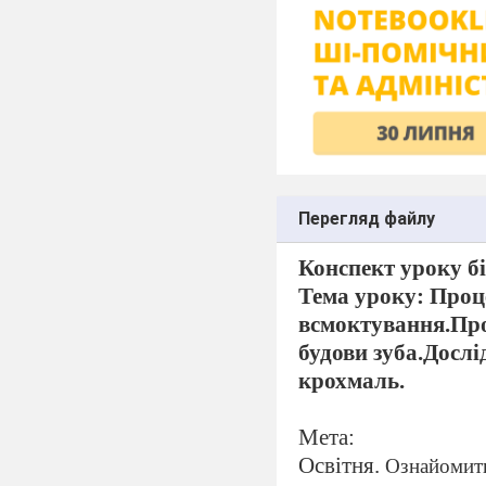
Перегляд файлу
Конспект уроку бі
Тема уроку: Проце
всмоктування.Про
будови зуба.Досл
крохмаль.
Мета:
Освітня.
Ознайомити