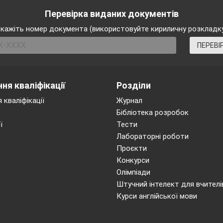
Перевірка виданих документів
й порожнині
:
(Слайд №
4 )
кажіть номер документа (використовуйте кириличну розкладк
ПЕРЕВІ
д №
5 )
ня кваліфікації
Розділи
і
повідомляють про
 кваліфікації
Журнал
якість та смак їжі.
Бібліотека розробок
ї
Тести
Лабораторні роботи
Проєкти
м вибору або не сприйняття їжі.
Конкурси
Олімпіади
смакових ділянках:
(Слайд № 6)
Штучний інтелект для вчителі
Курси англійської мови
 глотки;