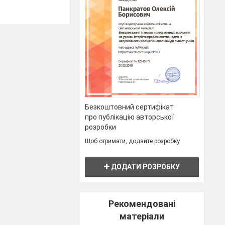
ація уваги та
ція і
Безкоштовний сертифікат
про публікацію авторської
розробки
Щоб отримати, додайте розробку
ез голок з
л,
ДОДАТИ РОЗРОБКУ
Рекомендовані
цим, муцин,
матеріали