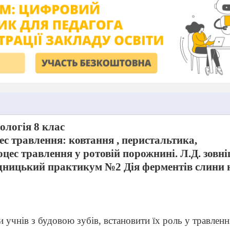
ологія 8 клас
с травлення: ковтання , перистальтика,
цес травлення у ротовій порожнині. Л.Д. зовн
ідницький практикум №2 Дія ферментів слини 
 учнів з будовою зубів, встановити їх роль у травленн