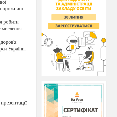
вої
 порожнині.
ня робити
е мислення.
здоров'я
рси України.
 презентації