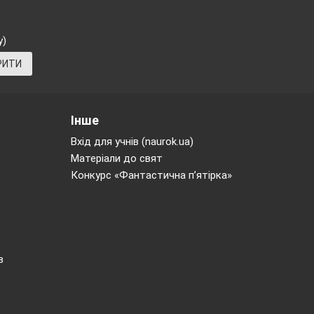
у)
РИТИ
Інше
Вхід для учнів (naurok.ua)
Матеріали до свят
Конкурс «Фантастична п’ятірка»
в