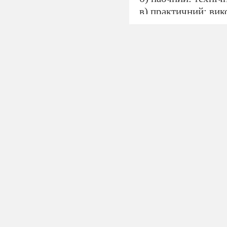
в) практичний: ви
Прийоми навчання
1. Інформаційно- р
мислення, одержанн
2. Репродуктивний:
закріплення
знань.
3. Проблемно - по
Міжпредметні зв ́я
Матеріали та облад
розчином йоду,муля
презентація вчителя
Основні поняття та 
дентин, пульпа, кар