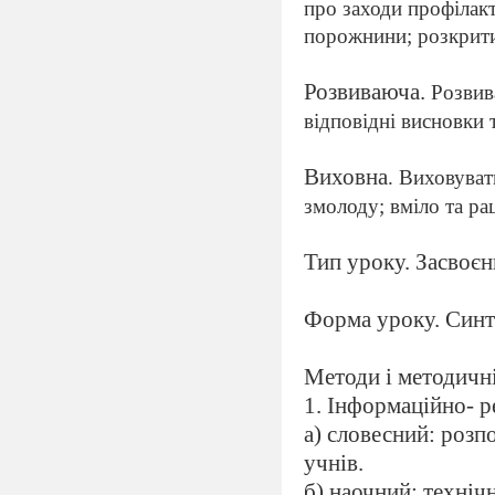
про заходи профілакт
порожнини; розкрити
Розвиваюча.
Розвив
відповідні висновки 
Виховна
.
Виховувати
змолоду; вміло та ра
Тип уроку. Засвоєн
Форма уроку. Синт
Методи і методичн
1. Інформаційно- 
а) словесний: розпо
учнів.
б) наочний: техніч