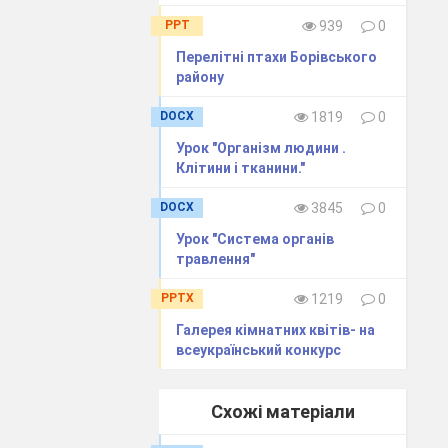
PPT
939
0
Перелітні птахи Борівського
району
DOCX
1819
0
ина – це
Урок "Організм людини .
Клітини і тканини."
е, залежить
з їжі –
DOCX
3845
0
чя
Урок "Система органів
людина.”
травлення"
равильно
я, яких
PPTX
1219
0
 інші
Галерея кімнатних квітів- на
всеукраїнський конкурс
послухайте
рабській
Схожі матеріали
лові.