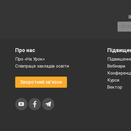
(Слайд №
3 )
Процеси в ротові
В
-механічні,
- хімічні.
Рецептори:
(Слай
Про нас
Підвищен
Тактильні
Температурн
Про «На Урок»
Підвищення
Больові
Співпраця закладів освіти
Вебінари
Смакові
Конференці
Курси
Зворотний зв'язок
Вектор
Смак
–
це механіз
Хеморецепція
на 
язика;
задньої стінки