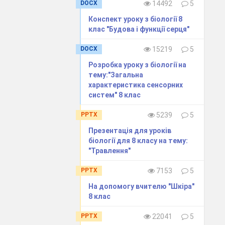
д. Через
DOCX
14492
5
 його
Конспект уроку з біології 8
клас "Будова і функції серця"
н відновив
DOCX
15219
5
Розробка уроку з біології на
уроці?
тему:"Загальна
характеристика сенсорних
систем" 8 клас
№ 2)
PPTX
5239
5
Презентація для уроків
біології для 8 класу на тему:
ною
"Травлення"
PPTX
7153
5
удову зуба.
На допомогу вчителю "Шкіра"
8 клас
 тему? 2.Що
PPTX
22041
5