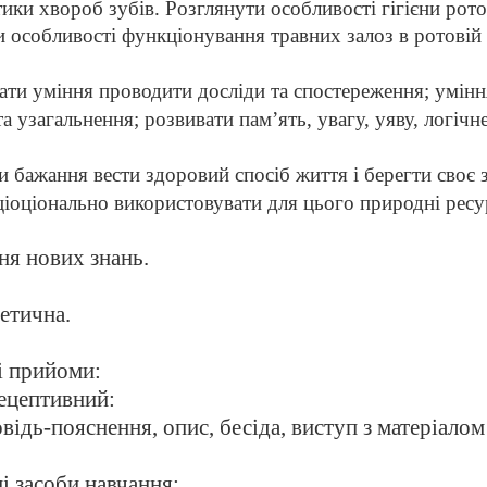
ики хвороб зубів. Розглянути особливості гігієни рото
 особливості функціонування травних залоз в ротовій
ати уміння проводити досліди та спостереження; умін
та узагальнення; розвивати пам’ять, увагу, уяву, логічн
 бажання вести здоровий спосіб життя і берегти своє 
ціоціонально використовувати для цього природні ресу
ня нових знань.
етична.
і прийоми:
рецептивний:
відь-пояснення, опис, бесіда, виступ з матеріалом
ні засоби навчання;