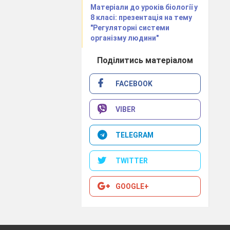
Матеріали до уроків біології у
 записати
8 класі: презентація на тему
і листочки .
"Регуляторні системи
організму людини"
Поділитись матеріалом
 і слини.
совували «ви
FACEBOOK
винність,
'їсти,
його
VIBER
овано тим,
ий рис з'їсти
TELEGRAM
. Слина є
лад і
TWITTER
GOOGLE+
подрібнення ,
Тривалість