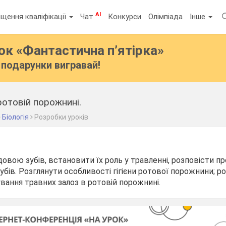
AI
щення кваліфікації
Чат
Конкурси
Олімпіада
Інше
бок
«Фантастична п’ятірка»
подарунки вигравай!
отовій порожнині.
Біологія
Розробки уроків
довою зубів, встановити їх роль у травленні, розповісти пр
убів. Розглянути особливості гігієни ротової порожнини; р
вання травних залоз в ротовій порожнині.