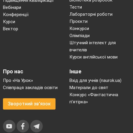
Бібліотека розробок
Підвищення кваліфікації
Тести
Вебінари
Лабораторні роботи
Конференції
Проєкти
Курси
Конкурси
Вектор
Олімпіади
Штучний інтелект для
вчителів
Курси англійської мови
Про нас
Інше
Про «На Урок»
Вхід для учнів (naurok.ua)
Співпраця закладів освіти
Матеріали до свят
Конкурс «Фантастична
п’ятірка»
Зворотний зв'язок