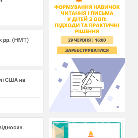
х рр. (НМТ)
олі США на
відносин.