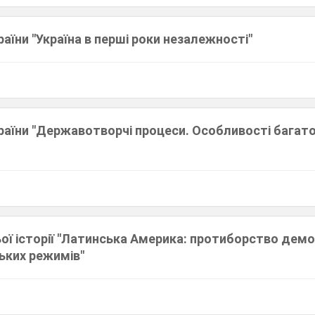
країни "Україна в перші роки незалежності"
України "Державотворчі процеси. Особливості багат
ьої історії "Латинська Америка: протиборство дем
ьких режимів"