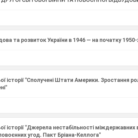
ова та розвиток України в 1946 — на початку 1950-
ьої історії "Сполучені Штати Америки. Зростання р
ні"
ьої історії "Джерела нестабільності міждержавних 
 повоєнних угод. Пакт Бріана-Келлога"