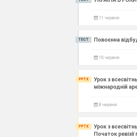
11 червня
Повоєнна відбуд
ТЕСТ
10 червня
Урок з всесвітн
PPTX
міжнародній аре
8 червня
Урок з всесвітн
PPTX
Початок ревізії