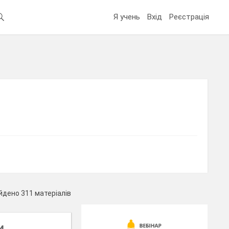
Я учень
Вхід
Реєстрація
йдено 311 матеріалів
И