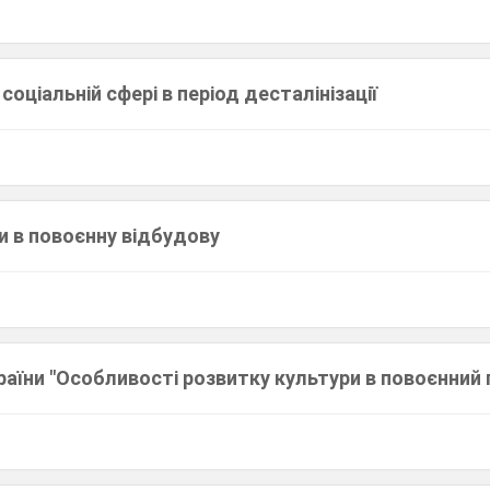
соціальній сфері в період десталінізації
и в повоєнну відбудову
України "Особливості розвитку культури в повоєнний 