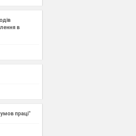
родів
ілення в
умов праці"