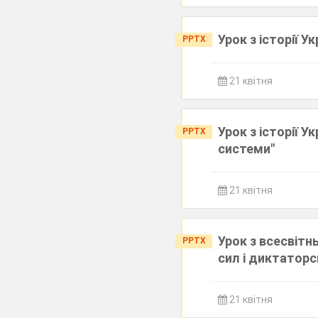
Урок з історії У
PPTX
21 квітня
Урок з історії 
PPTX
системи"
21 квітня
Урок з всесвітн
PPTX
сил і диктаторс
21 квітня