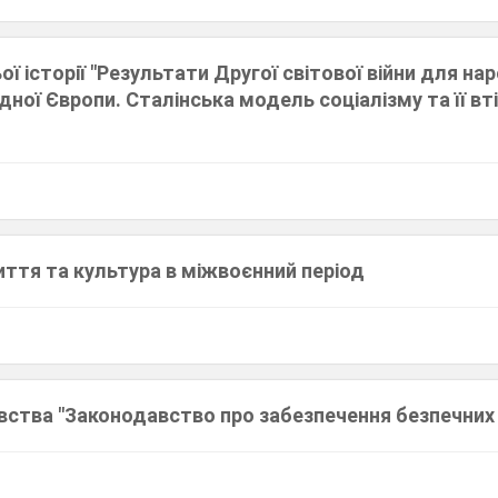
ої історії "Результати Другої світової війни для на
ної Європи. Сталінська модель соціалізму та її вт
ття та культура в міжвоєнний період
вства "Законодавство про забезпечення безпечних 