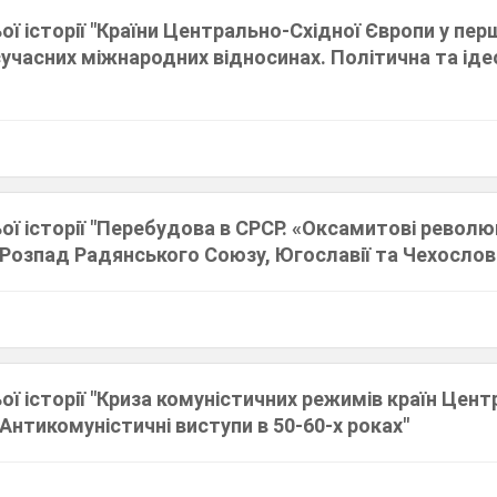
ої історії "Країни Центрально-Східної Європи у перш
у сучасних міжнародних відносинах. Політична та іде
ьої історії "Перебудова в СРСР. «Оксамитові революц
 Розпад Радянського Союзу, Югославії та Чехослов
ьої історії "Криза комуністичних режимів країн Цен
 Антикомуністичні виступи в 50-60-х роках"