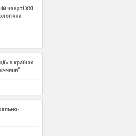
ій чверті ХХІ
ологічна
ії» в країнах
аччини"
трально-