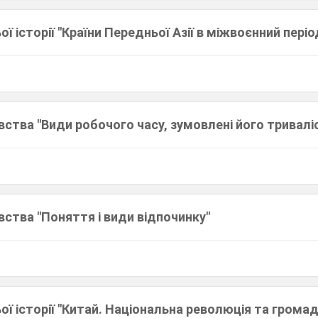
ої історії "Країни Передньої Азії в міжвоєнний періо
вства "Види робочого часу, зумовлені його тривалі
вства "Поняття і види відпочинку"
ьої історії "Китай. Національна революція та грома