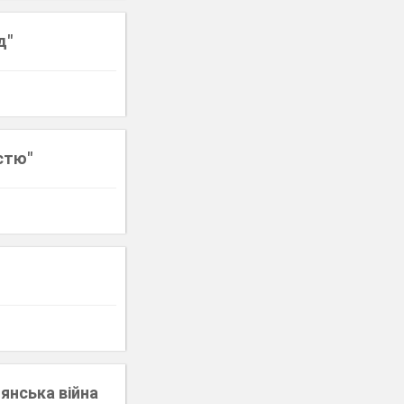
д"
стю"
дянська війна