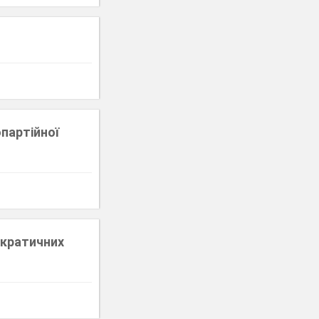
опартійної
ократичних