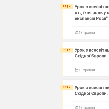
Урок з всесвітнь
PPTX
ст., їхня роль 
експансія Росії"
13 травня
Урок з всесвітн
PPTX
Східної Європи.
13 травня
Урок з всесвітн
PPTX
Східної Європи.
13 травня