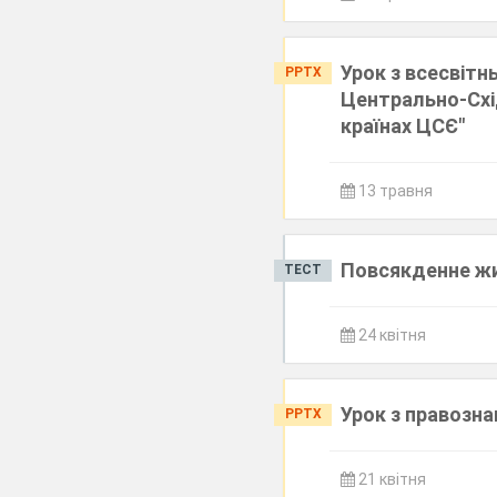
Урок з всесвітнь
PPTX
Центрально-Схід
країнах ЦСЄ"
13 травня
Повсякденне жи
ТЕСТ
24 квітня
Урок з правозна
PPTX
21 квітня