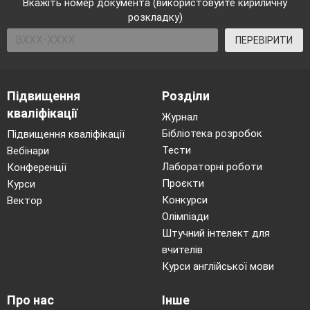
Вкажіть номер документа (використовуйте кириличну
розкладку)
ПЕРЕВІРИТИ
Підвищення
Розділи
кваліфікації
Журнал
Бібліотека розробок
Підвищення кваліфікації
Тести
Вебінари
Лабораторні роботи
Конференції
Проєкти
Курси
Конкурси
Вектор
Олімпіади
Штучний інтелект для
вчителів
Курси англійської мови
Про нас
Інше