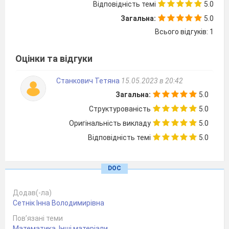
Відповідність темі
5.0
Загальна:
5.0
Всього відгуків: 1
Оцінки та відгуки
Станкович Тетяна
15.05.2023 в 20:42
Загальна:
5.0
Структурованість
5.0
Оригінальність викладу
5.0
Відповідність темі
5.0
АНКЕТА « МОТИВИ НАВЧАЛЬНОЇ ДІЯЛЬНОСТІ »
DOC
Мета:
виявити мотиви навчальної діяльності школяра
методом анкетування.
Додав(-ла)
Інструкція:
учитель ставить перед учнями завдання: «
Сетнік Інна Володимирівна
Уважно прочитайте анкету й підкресліть ті пункти,
Пов’язані теми
які відповідають вашим прагненням і бажанням».
Математика
,
Інші матеріали