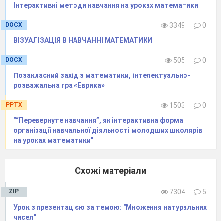
б) телефон;
Інтерактивні методи навчання на уроках математики
в) телевізор;
г) друзі;
DOCX
3349
0
д) музика;
ВІЗУАЛІЗАЦІЯ В НАВЧАННІ МАТЕМАТИКИ
е) утома;
ж) складні або нудні завдання;
DOCX
505
0
з) відірваність предметів від життя;
Позакласний захід з математики, інтелектуально-
и) застарілість матеріалу;
розважальна гра «Еврика»
і) «усе одно не викличуть»;
к) несправедливість в оцінці знань;
PPTX
1503
0
л) погані підручники;
м) слабке здоров’я;
"“Перевернуте навчання”, як інтерактивна форма
н) читання художньої літератури.
організації навчальної діяльності молодших школярів
на уроках математики"
Скільки часу вдень (у середньому) ти
витрачаєш на перегляд телевізійних передач?
Скільки часу ти гуляєш?
Схожі матеріали
Скільки часу ти займаєшся з батьками якою-
небудь спільною справою?
ZIP
7304
5
Що входить у коло твоїх домашніх
обов’язків?
Урок з презентацією за темою: "Множення натуральних
Чи є у тебе вдома улюблений куточок?
чисел"