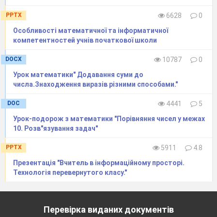
Скільки часу ти витрачаєш на читання газет і
PPTX
6628
0
журналів?
Скільки часу ти витрачаєш на заняття?
Особливості математичної та інформатичної
Скільки часу ти витрачаєш на
компетентностей учнів початкової школи
прослуховування музики?
DOCX
10787
0
Яким видом творчості ти займаєшся, і
скільки часу витрачаєш на це?
Урок математики" Додавання суми до
числа.Знаходження виразiв рiзними способами."
DOC
4441
5
Урок-подорож з математики "Порівняння чисел у межах
10. Розв"язування задач"
PPTX
5911
4.8
Презентація "Вчитель в інформаційному просторі.
Технологія перевернутого класу."
Перевірка виданих документів