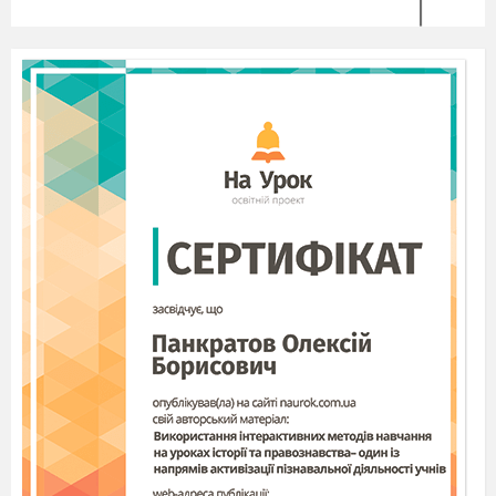
АНКЕТА «ІНТЕРЕСИ Й ДОЗВІЛЛЯ УЧНІВ»
Мета:
виявити навчальну мотивацію учня, його
вподобання щодо проведення вільного часу,
інтереси (для подальшого вдосконалення
виховного процесу).
Інструкція:
заповнюючи анкету, учень має обирати
один із запропонованих варіантів відповіді на
запитання або дає письмову відповідь.
Ти вчишся, тому що:
а) цього вимагають батьки;
б) просто цікаво;
в) це потрібно для вступу до вузу, здобуття вищої
освіти;
г) учитися необхідно;
д) це знадобиться в житті;
г) інше (вкажи).