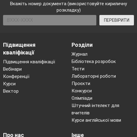
Вкажіть номер документа (використовуйте кириличну
розкладку)
ПЕРЕВІРИТИ
Підвищення
Розділи
кваліфікації
Журнал
Бібліотека розробок
Підвищення кваліфікації
Тести
Вебінари
Лабораторні роботи
Конференції
Проєкти
Курси
Конкурси
Вектор
Олімпіади
Штучний інтелект для
вчителів
Курси англійської мови
Про нас
Інше