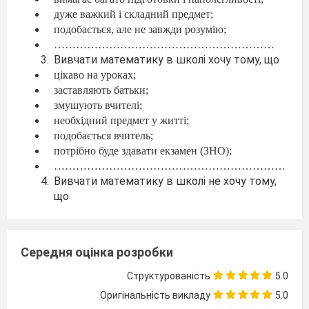
дуже важкий і складний предмет;
подобається, але не завжди розумію;
……………………………………………………
Вивчати математику в школі хочу тому, що
цікаво на уроках;
заставляють батьки;
змушують вчителі;
необхідний предмет у житті;
подобається вчитель;
потрібно буде здавати екзамен (ЗНО);
………………………………………………………
Вивчати математику в школі не хочу тому,
що
не цікаво на уроках;
нічого не розумію;
не подобається вчитель;
Середня оцінка розробки
непотрібний предмет;
лінуюся вчитися;
Структурованість
5.0
…………………………………………………………..
Оригінальність викладу
5.0