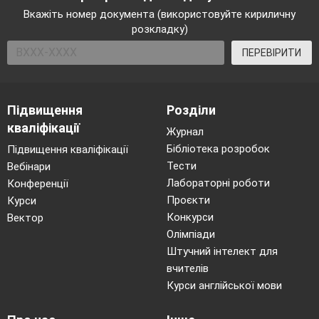
Вкажіть номер документа (використовуйте кириличну
розкладку)
ПЕРЕВІРИТИ
Підвищення
Розділи
кваліфікації
Журнал
Бібліотека розробок
Підвищення кваліфікації
Тести
Вебінари
Лабораторні роботи
Конференції
Проєкти
Курси
Конкурси
Вектор
Олімпіади
Штучний інтелект для
вчителів
Курси англійської мови