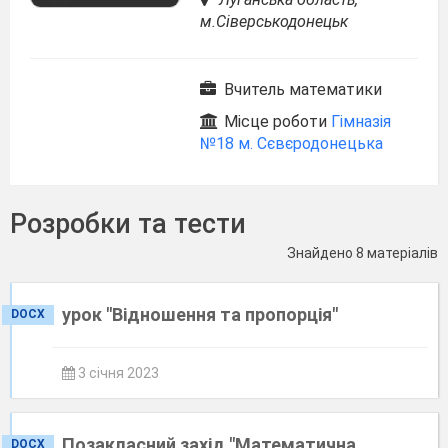
м.Сіверськодонецьк
Вчитель математики
Місце роботи
Гімназія
№18 м. Сєвєродонецька
Розробки та тести
Знайдено 8 матеріалів
урок "Відношення та пропорція"
DOCX
3 січня 2023
Позакласний захід "Математична
DOCX