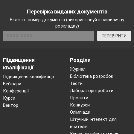
Перевірка виданих документів
Вкажіть номер документа (використовуйте кириличну
розкладку)
ПЕРЕВІРИТИ
Підвищення
Розділи
кваліфікації
Журнал
Бібліотека розробок
Підвищення кваліфікації
Тести
Вебінари
Лабораторні роботи
Конференції
Проєкти
Курси
Конкурси
Вектор
Олімпіади
Штучний інтелект для
вчителів
Курси англійської мови