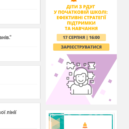
нів."
ї лінії