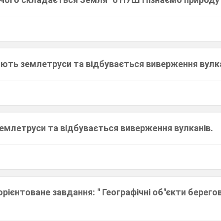
ють землетруси та відбувається виверження вулка
емлетруси та відбувається виверження вулканів.
рієнтоване завдання: " Географічні об"єкти берегово