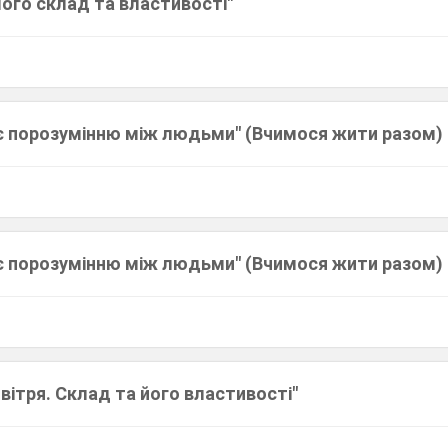
Його склад та властивості"
є порозумінню між людьми" (Вчимося жити разом)
є порозумінню між людьми" (Вчимося жити разом)
вітря. Склад та його властивості"