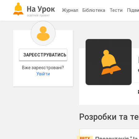
Журнал
Бібліотека
Тести
Підви
ЗАРЕЄСТРУВАТИСЬ
Вже зареєстровані?
Увійти
Розробки та т
Презентація " І
PPTX