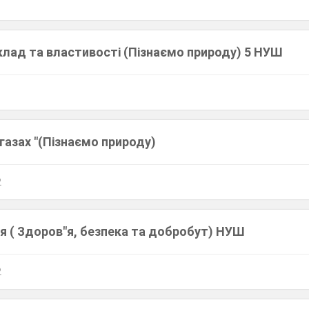
клад та властивості (Пізнаємо природу) 5 НУШ
 газах "(Пізнаємо природу)
2
я ( Здоров"я, безпека та добробут) НУШ
2