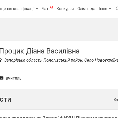
AI
щення кваліфікації
Чат
Конкурси
Олімпіада
Інше
Процик Діана Василівна
Запорізька область, Пологівський район, Село Новоукраїн
вчитель
ести
Зн
з чого складається Земля" 6 НУШ Пізнаємо природу