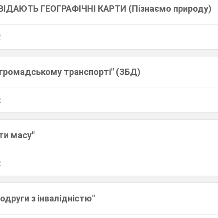
ІДАЮТЬ ГЕОГРАФІЧНІ КАРТИ (Пізнаємо природу)
2
 громадському транспорті" (ЗБД)
2
ти масу"
2
подруги з інвалідністю"