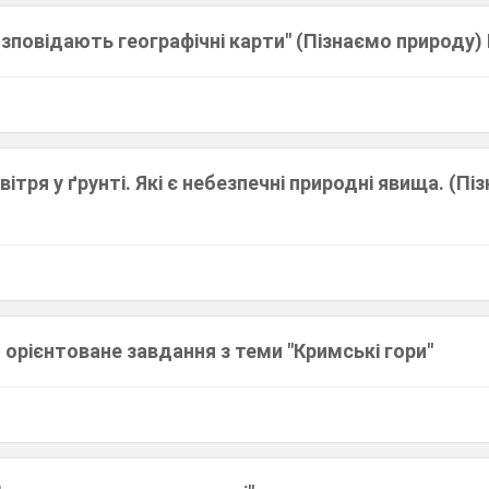
озповідають географічні карти" (Пізнаємо природу
ітря у ґрунті. Які є небезпечні природні явища. (Пі
орієнтоване завдання з теми "Кримські гори"