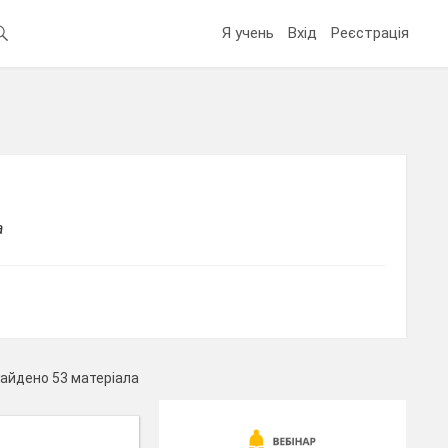
Я учень
Вхід
Реєстрація
а
айдено 53 матеріала