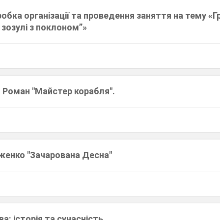
бка організації та проведення заняття на тему «Гр
зозулі з поклоном”»
 Роман "Майстер корабля".
енко "Зачарована Десна"
а: історія та сучасність