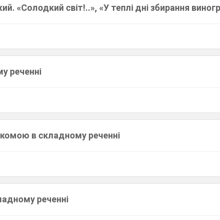
й. «Солодкий світ!..», «У теплі дні збирання виног
у реченні
з комою в складному реченні
ладному реченні