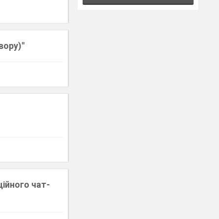
вору)"
ійного чат-