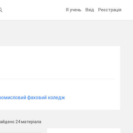
Я учень
Вхід
Реєстрація
промисловий фаховий коледж
айдено 24 матеріала