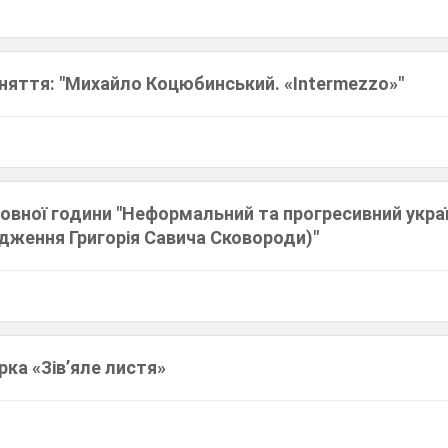
аняття: "Михайло Коцюбинський. «Intermezzo»"
овної години "Неформальний та прогресивний украї
одження Григорія Савича Сковороди)"
рка «Зів’яле листя»