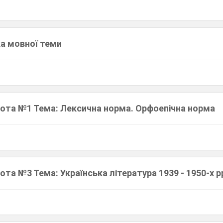
ка мовної теми
ота №1 Тема: Лексична норма. Орфоепічна норма
та №3 Тема: Українська література 1939 - 1950-х р