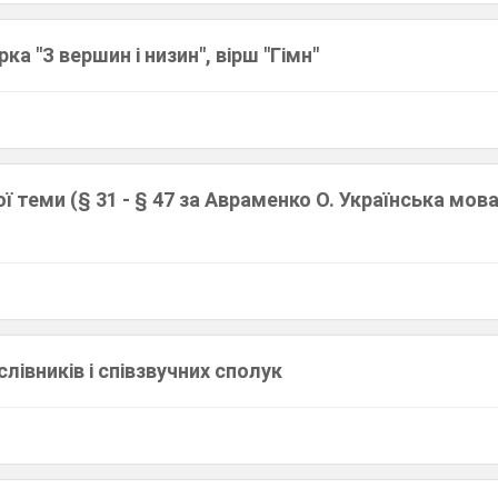
рка "З вершин і низин", вірш "Гімн"
ї теми (§ 31 - § 47 за Авраменко О. Українська мова
лівників і співзвучних сполук