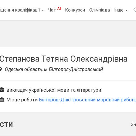
AI
щення кваліфікації
Чат
Конкурси
Олімпіада
Інше
Степанова Тетяна Олександрівна
Одеська область, м.Білгород-Дністровський
викладач української мови та літератури
Місце роботи
Білгород-Дністровський морський рибо
ести
Зн