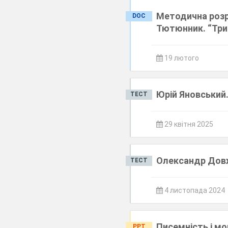
Методична розро
DOC
Тютюнник. “Три 
19 лютого
Юрій Яновський.
ТЕСТ
29 квітня 2025
Олександр Довж
ТЕСТ
4 листопада 2024
Писемність і мов
PPT