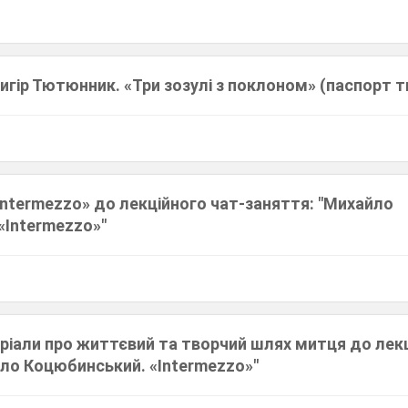
ригір Тютюнник. «Три зозулі з поклоном» (паспорт т
Intermezzo» до лекційного чат-заняття: "Михайло
«Intermezzo»"
ріали про життєвий та творчий шлях митця до лекц
йло Коцюбинський. «Intermezzo»"