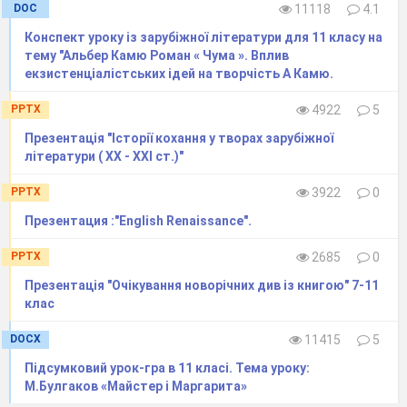
DOC
11118
4.1
3. Учениця 11 класу. Символ
Конспект уроку із зарубіжної літератури для 11 класу на
журавля у японській культурі (Слайди
тему "Альбер Камю Роман « Чума ». Вплив
5-6)
екзистенціалістських ідей на творчість А Камю.
Журавель, журавка, жура – цей
PPTX
4922
5
птах у багатьох народів щасливий
Презентація "Історії кохання у творах зарубіжної
літератури ( ХХ - ХХІ ст.)"
символ. Ніхто не може байдуже
дивитися на журавлиний клин у
PPTX
3922
0
небі. Весною – це символ
Презентация :"English Renaissance".
повернення тепла, восени -
PPTX
2685
0
наближення холодів. Він уособлює
Презентація "Очікування новорічних див із книгою" 7-11
вірність, волелюбність. Ми
клас
сьогодні будемо говорити про
японського журавля. Це
DOCX
11415
5
неймовірно гарний птах. Він
Підсумковий урок-гра в 11 класі. Тема уроку:
М.Булгаков «Майстер і Маргарита»
символізує життя в 1000 років, це