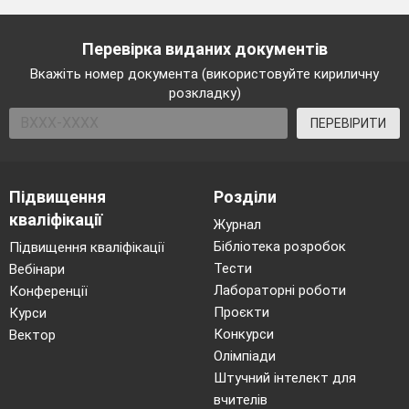
єдиний птах, який, за легендами,
може долетіти до Чумацького
Перевірка виданих документів
Шляху. У Японії його називають
Вкажіть номер документа (використовуйте кириличну
«тантьодзуру», він символізує
розкладку)
довголіття та процвітання. У всіх
ПЕРЕВІРИТИ
видах традиційних мистецтв
Японії ми можемо зустріти
журавля.
Підвищення
Розділи
У Японії журавель –
кваліфікації
Журнал
священний птах, «людина у пір’ях»,
Бібліотека розробок
Підвищення кваліфікації
«вельмишановний пан журавель»
Тести
Вебінари
*4. Учениця 8 класу.
Лабораторні роботи
Конференції
Зображення журавлів у
Проєкти
Курси
японській культурі
Конкурси
Вектор
Олімпіади
(Слайд 7-10) *
Штучний інтелект для
Зображеннями граціозних журавлів
вчителів