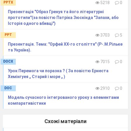
PPTX
5218
0
відповідає:
Презентація "Образ Гренуя та його літературні
«Краще
прототипи"(за повістю Патріка Зюскінда "Запахи, або
рідної
Історія одного вбивці")
немає».
PPT
3703
5
Платон
Презентація. Тема: "Орфей ХХ-го століття" (Р-.М.Рільке
Воронько
та Україна).
1. Учитель
DOCX
7015
0
розповідає про
Японію
Урок Перемога чи поразка ? ( За повістю Ернеста
Хемінгуея „ Старий і море „ )
(Слайд 1-4) 2.
Учні 5 класу
DOC
2910
0
читають
Модель сучасного інтегрованого уроку з елементами
компаративістики
улюблені хоку
Мацуо Басьо.
· Поясніть вибір хоку.
Схожі матеріали
· Враження про хоку .