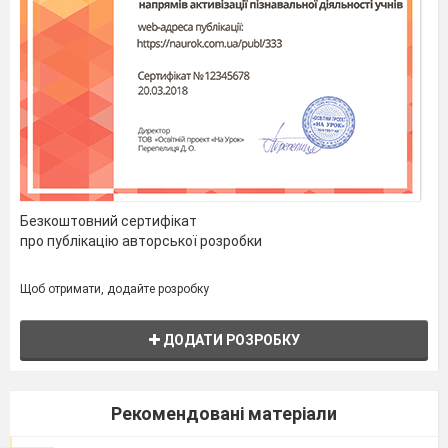
паперові журавлики.
Облітав журавель сто морів,
сто земель.
Облітав,
обходив,
Крила,
ноги
натрудив.
Безкоштовний сертифікат
про публікацію авторської розробки
Ми
спитали
Щоб отримати, додайте розробку
журавля:
«Де
ДОДАТИ РОЗРОБКУ
найкраща
є
земля?»
Рекомендовані матеріали
Журавель