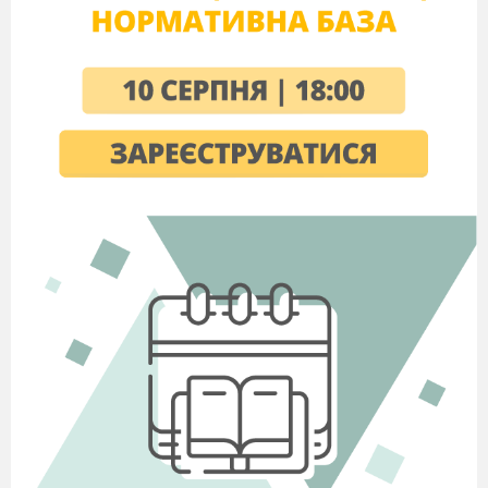
Кульмінацією заходу має бути
історія японської дівчинки Садако.
На заключному етапі виконується
пісня на вірші Расула
Гамзатова «Журавлі», присутні згадують
загиблих солдат у Великій
Вітчизняній війні, загиблих під час
землетрусу в Японії в березні
2011 року. Паперовими журавликами
учні прикрашають зелений куточок
у класі, загадуючи бажання про
здоров’я близьких та усіх людей
нашої планети. Під час
проведення заходу учні
вчаться сприймати світ природи
та мистецтва в емоційній