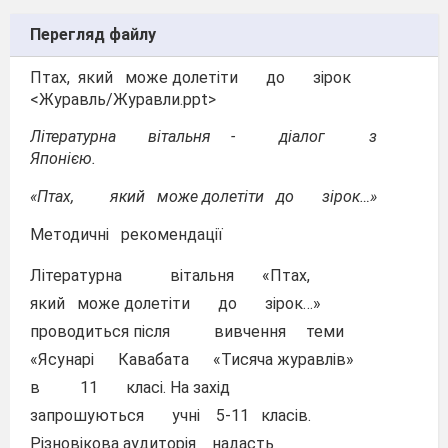
Перегляд файлу
Птах, який може долетіти до зірок
<Журавль/Журавли.ppt>
Літературна вітальня - діалог з
Японією.
«Птах, який може долетіти до зірок…»
Методичні рекомендації
Літературна вітальня «Птах,
який може долетіти до зірок…»
проводиться після вивчення теми
«Ясунарі Кавабата «Тисяча журавлів»
в 11 класі. На захід
запрошуються учні 5-11 класів.
Різновікова аудиторія надасть