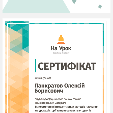
єдності, шанувати загальнолюдські
цінності, берегти Землю.
Мета:
-
узагальнити здобуті знання
про культуру Японії;
-
розвивати навики пошукової
діяльності;
-
вчити самостійно знаходити
інформацію у різних
джерелах;
-
насолоджуватись природою та
цінувати навколишній світ;-
виховувати толерантне ставлення до
культури інших народів світу.
Обладнання
: комп’ютер, проектор,