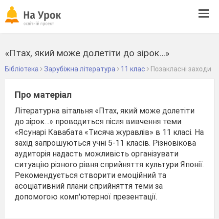
Tog
navi
«Птах, який може долетіти до зірок…»
Бібліотека
Зарубіжна література
11 клас
Позакласні заходи
Про матеріал
Літературна вітальня «Птах, який може долетіти
до зірок…» проводиться після вивчення теми
«Ясунарі Кавабата «Тисяча журавлів» в 11 класі. На
захід запрошуються учні 5-11 класів. Різновікова
аудиторія надасть можливість організувати
ситуацію різного рівня сприйняття культури Японії.
Рекомендується створити емоційний та
асоціативний плани сприйняття теми за
допомогою комп'ютерної презентації.