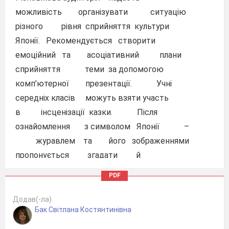
можливість організувати ситуацію
різного рівня сприйняття культури
Японії. Рекомендується створити
емоційний та асоціативний плани
сприйняття теми за допомогою
комп’ютерної презентації. Учні
середніх класів можуть взяти участь
в інсценізації казки. Після
ознайомлення з символом Японії –
журавлем та його зображеннями
пропонується згадати й
порівняти прислів’я та казки
PDF
інших народів світу. Переглянувши
інсценізацію та мультфільм казки
Додав(-ла)
Бак Світлана Костянтинівна
«Як журавель за добро
віддячив» учні беруть інтерв’ю у