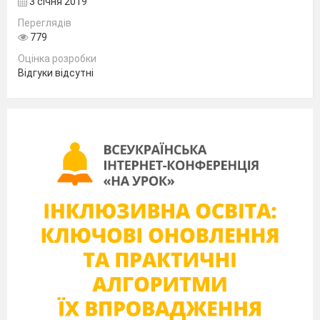
3 січня 2019
Листячко
пооблітало.
Переглядів
Неба сіре
779
покривало
Оцінка розробки
Сумно сіє
Відгуки відсутні
мжичку,
Засиха
травичка.
(Осінь)
Що відбувається в довкіллі з приходом
осені? (Зміни у природі, діти йдуть до
школи, звірі готуються до зими, ...)
Вправа «Мені подобається, мені не