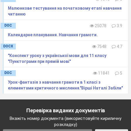
Малюнкове тестування на початковому етапі навчання
читанню
DOC
25078
3.9
Календарне планування. Навчання грамоти.
DOCX
7548
4.7
"Конспект уроку з української мови для 11 класу
"Пунктограми при прямій мові"
DOC
11841
5
Урок-фантазія з навчання грамоти в 1 класі з
елементами критичного мислення."Вірші Наталі Забіли"
Перевірка виданих документів
Вкажіть номер документа (використовуйте кириличну
розкладку)