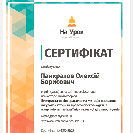
Новини дня.
Конкурс загадок.
Рухливі ігри на шкільному подвір
7.
Конкурс на кращий букет з осіннього
листя