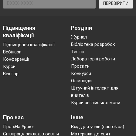
ПЕРЕВІРИТИ
Підвищення
Розділи
кваліфікації
Журнал
Бібліотека розробок
Підвищення кваліфікації
Тести
Вебінари
Лабораторні роботи
Конференції
Проєкти
Курси
Конкурси
Вектор
Олімпіади
Штучний інтелект для
вчителів
Курси англійської мови
Про нас
Інше
Про «На Урок»
Вхід для учнів (naurok.ua)
Співпраця закладів освіти
Матеріали до свят