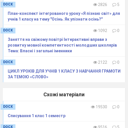
DOCX
2826
5
План-конспект інтегрованого уроку «Я пізнаю світ» для
учнів 1 класу на тему "Осінь. Як упізнати осінь?"
DOCX
1092
0
Заняття на свіжому повітрі Інтерактивні вправи з
розвитку мовної компетентності молодших школярів
Тема: Власні і загальні іменники
DOCX
2122
0
ЦИКЛ УРОКІВ ДЛЯ УЧНІВ 1 КЛАСУ З НАВЧАННЯ ГРАМОТИ
ЗА ТЕМОЮ «СЛОВО»
Схожі матеріали
DOCX
19530
0
Списування 1 клас 1 семестр
DOCX
9516
5