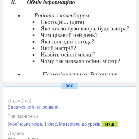
Обмін інформацією
Робота з календарем.
Сьогодні... (дата)
Яке число було вчора, буде завтра?
Чим цікавий цей день?
Яка сьогодні погода?
Який настрій?
Назвіть осінні місяці?
Чому так назвали осінні місяці?
Психогімнастика.
Виконання
фізичних вправ.
DOC
Візьміть по листочку і уявіть, як ви
танцюєте в ритмі осіннього листопада.
(Діти під музику вільно рухаються)
Додав(-ла)
Вдовіченко Інна Іванівна
Хвилинки інтелектуального
Пов’язані теми
спілкування
.
Українська мова
,
1 клас
,
Матеріали до уроків
НУШ
Додано
Відгадайте загадку: