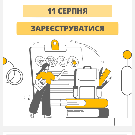
подобається»
Діти, а що вам в осені подобається, а
що ні?
Подобається:
Не подобається:
Золоте листячко
Хмарне небо
Збирати гриби
Іноді сумний настрій
Багато квітів
Стає прохолодно…
Групова робота.
Гра « Ми йдемо до чарівного лісу»
Вчитель:
Зараз ми ходитимемо по класній
кімнаті і той, чиє ім’я я
назву, повинен запропонувати продовження
ситуації, яку я розповідатиму.
починаю: « Ми йдемо до чарівного лісу…»
Авторське крісло
.
Читання напам’ять віршів про
осінь.
Дитина дня.